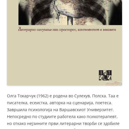
Олга Токарчук (1962) е родена во Сулехув, Полска. Taa e
писателка, есеистка, авторка на сценарија, поетеса.
Завршила психологија на Варшавскиот Универзитет.
Непосредно по студиите работела како психотерапевт,
но откако нејзините први литерарни творби се здобиле