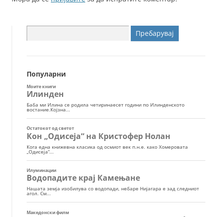
Пребарувај
за:
Популарни