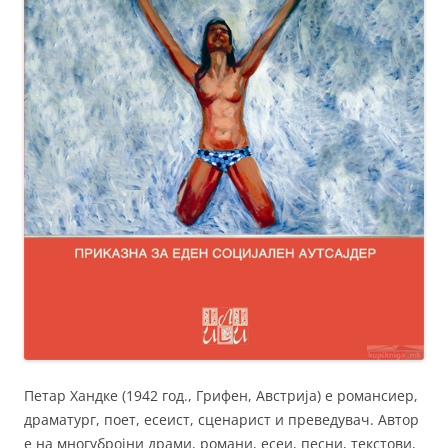
Петар Хандке (1942 год., Грифен, Австрија) е романсиер,
драматург, поет, есеист, сценарист и преведувач. Автор
е на многубројни драми, романи, есеи, песни, текстови,