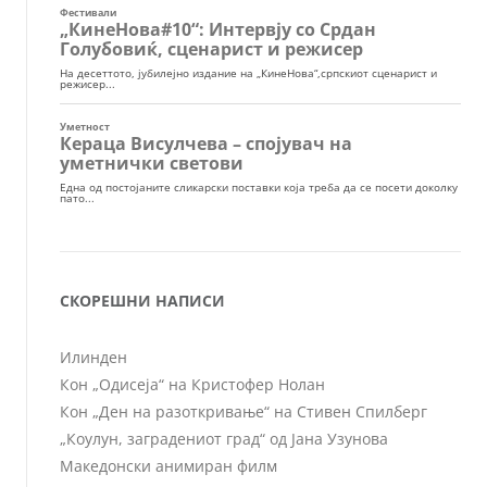
СКОРЕШНИ НАПИСИ
Илинден
Кон „Одисеја“ на Кристофер Нолан
Кон „Ден на разоткривање“ на Стивен Спилберг
„Коулун, заградениот град“ од Јана Узунова
Македонски анимиран филм