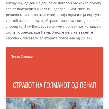
антијунак, од ден на ден во сè поголем расчекор помеѓу
својот внатрешен живот и надворешниот свет на
реалноста, а неговата шизофренија одлично ја оцртува
состојбата на епохата. „Стравот на голманот од пенал“,
според кој Вим Вендерс го сними прочуениот истоимен
филм, го лансираше Петер Хандке меѓу најважните
европски писатели во втората половина од 20. век.