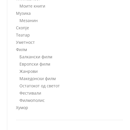
Моите книги
Музика
Мезанин
Скопје
Театар
Уметност
Филм
Балкански филм
Европски филм
Жанрови
Македонски филм
Остатокот од светот
Фестивали
Филмополис
Хумор