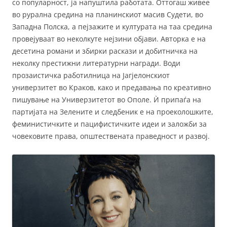
со популарност, ја напуштила работата. Оттогаш живее
во рурална средина на планинскиот масив Судети, во
Западна Полска, а пејзажите и културата на таа средина
провејуваат во неколкуте нејзини објави. Авторка е на
десетина романи и збирки раскази и добитничка на
неколку престижни литературни награди. Води
прозаистичка работилница на Јагјелонскиот
универзитет во Краков, како и предавања по креативно
пишување на Универзитетот во Ополе. Ѝ припаѓа на
партијата на Зелените и следбеник е на проеколошките,
феминистичките и пацифистичките идеи и заложби за
човековите права, општествената праведност и развој.