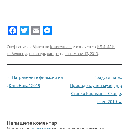
F
T
E
M
a
w
m
e
c
itt
ai
ss
Овој напис е објавен во
Книжевност
и означен со
ИЛИ-ИЛИ
,
нобеловци
,
токарчук
,
хандке
на
октомври 13, 2019
.
e
er
l
e
b
n
o
g
Навигација
←
Наградените филмови на
Градски парк,
o
er
за
„КинеНова“ 2019
Природонаучен музеј, д-р
k
написи
Станко Караман – Скопје,
есен 2019
→
Напишете коментар
Мора да се
пријавите
за да испратите коментар.