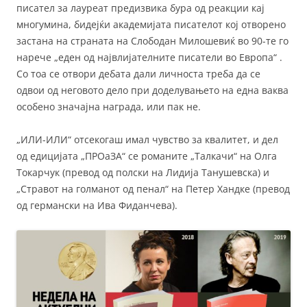
писател за лауреат предизвика бура од реакции кај
многумина, бидејќи академијата писателот кој отворено
застана на страната на Слободан Милошевиќ во 90-те го
нарече „еден од највлијателните писатели во Европа“ .
Со тоа се отвори дебата дали личноста треба да се
одвои од неговото дело при доделувањето на една ваква
особено значајна награда, или пак не.
„ИЛИ-ИЛИ“ отсекогаш имал чувство за квалитет, и дел
од едицијата „ПРОаЗА“ се романите „Талкачи“ на Олга
Токарчук (превод од полски на Лидија Танушевска) и
„Стравот на голманот од пенал“ на Петер Хандке (превод
од германски на Ива Фиданчева).