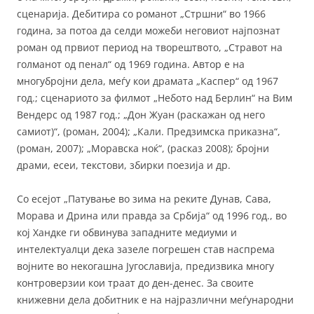
сценарија. Дебитира со романот „Стршни“ во 1966
година, за потоа да селди можеби неговиот најпознат
роман од првиот период на творештвото, „Стравот на
голманот од пенал“ од 1969 година. Автор е на
многубројни дела, меѓу кои драмата „Каспер“ од 1967
год.; сценариото за филмот „Небото над Берлин“ на Вим
Вендерс од 1987 год.; „Дон Жуан (раскажан од него
самиот)“, (роман, 2004); „Кали. Предзимска приказна“,
(роман, 2007); „Моравска ноќ“, (расказ 2008); бројни
драми, есеи, текстови, збирки поезија и др.
Со есејот „Патување во зима на реките Дунав, Сава,
Морава и Дрина или правда за Србија“ од 1996 год., во
кој Хандке ги обвинува западните медиуми и
интелектуалци дека зазеле погрешен став наспрема
војните во некогашна Југославија, предизвика многу
контроверзии кои траат до ден-денес. За своите
книжевни дела добитник е на најразлични меѓународни