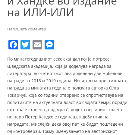
и Хандке во издание
на ИЛИ-ИЛИ
Напишете коментар
F
T
E
M
a
w
m
e
По минатогодишниот секс скандал кој ја потресе
c
itt
ai
ss
Шведската академија, која ја доделува награда за
e
er
l
e
литература, во четвртокот беа доделени две Нобелови
b
n
награди за 2018 и 2019 година. Носител на престижната
награда за минатата година е полската авторка Олга
o
g
Токарчук, која со години отворено се спротиставува на
o
er
политиките на актуелната власт во својата земја, поради
k
што таа е ставена „под мраз“, додека нејзиниот колега
по перо Петер Хандке е годинашен добитник на
наградата. Мислејќи дека овој пат ќе бидат поштедени
од контроверзи, токму именувањето на австрискиот