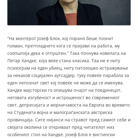
“На монтерот Јозеф Блох, кој порано беше познат
голман, претпладнето кога се пријави на работа, му
соопштија дека е отпуштен.” Така почнува новелата на
Петар Хандке, која веќе стана класика. Таа не е ниту
психограм на еден убиец, ниту патолошко истражување
за некаков социјален аутсајдер, туку повеќе парабола за
еден непознат свет кој повеќе не може да се именува.
Хандке мајсторски го опишува очајот на поединецот,
неговата изгубеност и истрошеност во современиот
свет, депресијата и морничавоста на Европа во времето
на Студената војна и малограѓанската австриска
провинција. Сите нијанси на стравот пред самиот себе и
својата околина се откриваат пред читателот низ
особениот стил на Хандке. Јозеф Блох е вистински