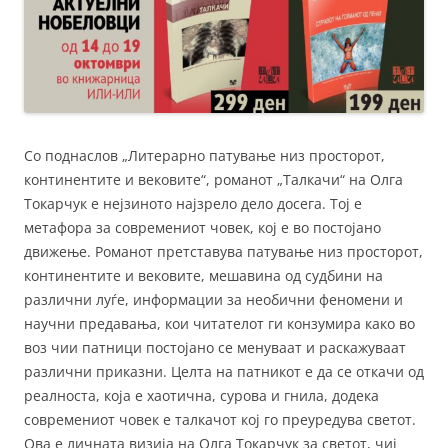
Со поднаслов „Литерарно патување низ просторот,
континентите и вековите“, романот „Талкачи“ на Олга
Токарчук е нејзиното најзрело дело досега. Тој е
метафора за современиот човек, кој е во постојано
движење. Романот претставува патување низ просторот,
континентите и вековите, мешавина од судбини на
различни луѓе, информации за необични феномени и
научни предавања, кои читателот ги конзумира како во
воз чии патници постојано се менуваат и раскажуваат
различни приказни. Целта на патникот е да се откачи од
реалноста, која е хаотична, сурова и гнила, додека
современиот човек е талкачот кој го преуредува светот.
Ова е личната визија на Олга Токарчук за светот, чиј