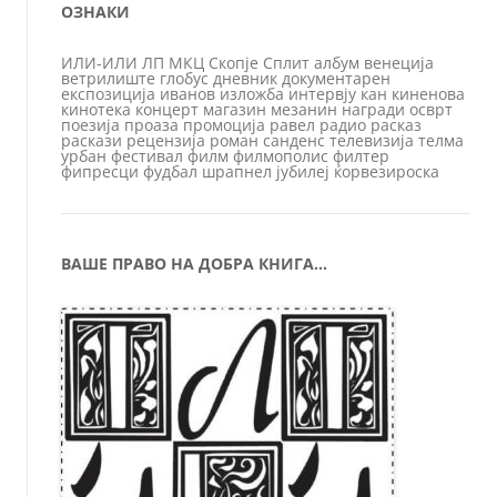
ОЗНАКИ
ИЛИ-ИЛИ
ЛП
МКЦ
Скопје
Сплит
албум
венеција
ветрилиште
глобус
дневник
документарен
експозиција
иванов
изложба
интервју
кан
киненова
кинотека
концерт
магазин
мезанин
награди
осврт
поезија
проаза
промоција
равел
радио
расказ
раскази
рецензија
роман
санденс
телевизија
телма
урбан
фестивал
филм
филмополис
филтер
фипресци
фудбал
шрапнел
јубилеј
ќорвезироска
ВАШЕ ПРАВО НА ДОБРА КНИГА…