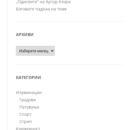
„Одисеите“ на Артур Кларк
Боговите паднаа на теме
АРХИВИ
Архиви
КАТЕГОРИИ
Илуминации
Градови
Патувања
Спорт
Стрип
Книжевност