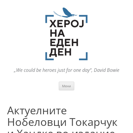
„We could be heroes just for one day“, David Bowie
Оди
Мени
на
содржината
Актуелните
Нобеловци Токарчук