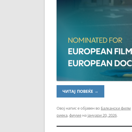
ЧИТАЈ ПОВЕЌЕ
→
Овој напис е објавен во
Балкански филм
риека
,
фиуме
на
јануари 20, 2026
.