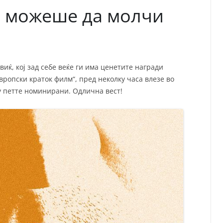
е можеше да молчи
иќ, кој зад себе веќе ги има ценетите награди
вропски краток филм“, пред неколку часа влезе во
у петте номинирани. Одлична вест!