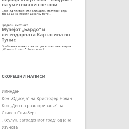
СКОРЕШНИ НАПИСИ
Илинден
Кон „Одисеја“ на Кристофер Нолан
Кон „Ден на разоткривање“ на
Стивен Спилберг
„Коулун, заградениот град“ од Јана
Узунова