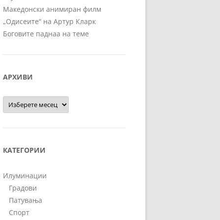
Македонски анимиран филм
„Одисеите“ на Артур Кларк
Боговите паднаа на теме
АРХИВИ
Архиви
КАТЕГОРИИ
Илуминации
Градови
Патувања
Спорт