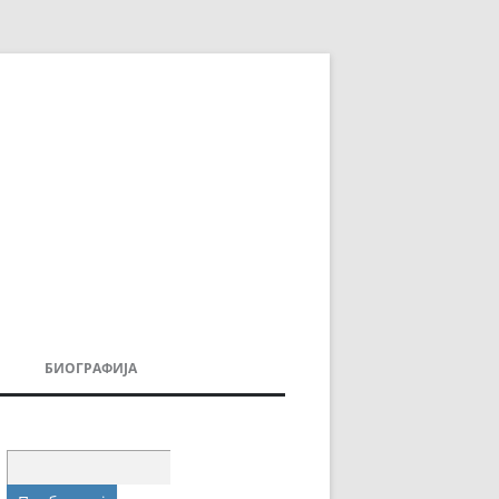
БИОГРАФИЈА
ДОВИ
МОИТЕ КНИГИ
УВАЊА
Пребарувај
за: