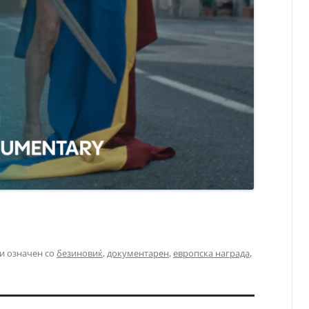
и означен со
безиновиќ
,
документарен
,
европска награда
,