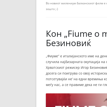
ЕВРОПСКИ ФИЛМ
Во новиот милениум балканскиот филм е н
зошто ;-)
ОСТАТОКОТ ОД СВЕТО
ЖАНРОВИ
Кон „Fiume o 
ФЕСТИВАЛИ
Безиновиќ
ФИЛМОПОЛИС
„Фиуме“ е италијанското име на ден
случила најбизарната окупација на 
Хрватскиот режисер Игор Безиновиќ
досега си поигрува со овој историс
потсетувајќи не’ на едни времиња ко
меѓу нас, а се правиме дека не ги гл