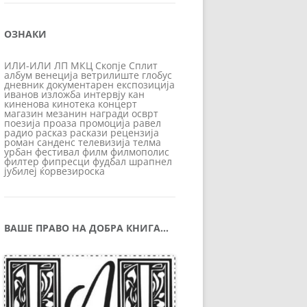
ОЗНАКИ
ИЛИ-ИЛИ
ЛП
МКЦ
Скопје
Сплит
албум
венеција
ветрилиште
глобус
дневник
документарен
експозиција
иванов
изложба
интервју
кан
киненова
кинотека
концерт
магазин
мезанин
награди
осврт
поезија
проаза
промоција
равел
радио
расказ
раскази
рецензија
роман
санденс
телевизија
телма
урбан
фестивал
филм
филмополис
филтер
фипресци
фудбал
шрапнел
јубилеј
ќорвезироска
ВАШЕ ПРАВО НА ДОБРА КНИГА…