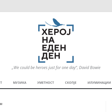
„We could be heroes just for one day“, David Bowie
Оди
на
Т
МУЗИКА
УМЕТНОСТ
СКОПЈЕ
ИЛУМИНАЦИИ
содржината
МЕЗАНИН
СТРИП
ГРА
ТЕАТАР
ПАТ
ЛМ