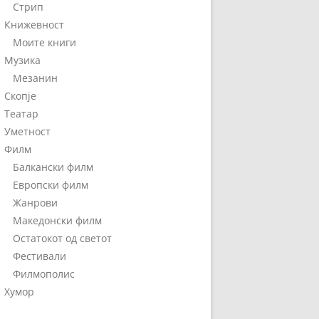
Стрип
Книжевност
Моите книги
Музика
Мезанин
Скопје
Театар
Уметност
Филм
Балкански филм
Европски филм
Жанрови
Македонски филм
Остатокот од светот
Фестивали
Филмополис
Хумор