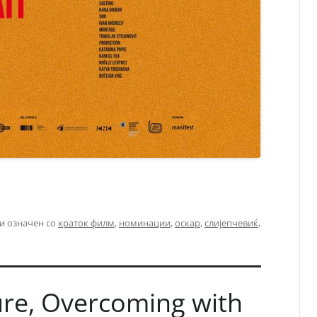
и означен со
краток филм
,
номинации
,
оскар
,
слијепчевиќ
,
re, Overcoming with