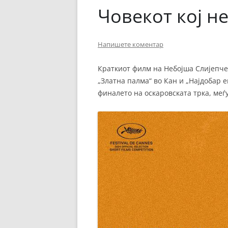
Човекот кој н
Напишете коментар
Краткиот филм на Небојша Слијепчев
„Златна палма“ во Кан и „Најдобар е
финалето на оскаровската трка, меѓ