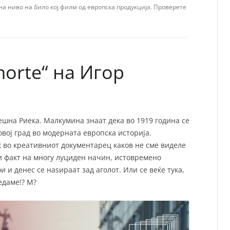
СП
а ниво на било кој филм од европска продукција. Проверете
Т
ХУ
morte“ на Игор
ешна Риека. Малкумина знаат дека во 1919 година се
овој град во модерната европска историја.
 во креативниот документарец каков не сме виделе
ки факт на многу луциден начин, истовремено
и и денес се наѕираат зад аголот. Или се веќе тука,
едаме!? М?