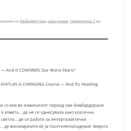
означен со
безбеден град
,
сара конор
,
терминатор 2
на
n — And It CONFIRMS Our Worst Fears!“
 3I/ATLAS is CHANGING Course — And It’s Heading
ови со кои во изминатиот период сме бомбардирани
е е комета… де не се однесувала како класична
 светла… де се работи за интергалактички
… де вонземјаните ќе ја
посетеле/нападнале Земјата