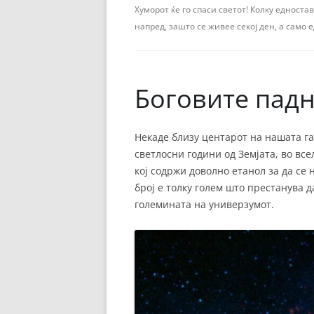
ЕВРОПСКИ ФИЛМ
Хуморот ќе го спаси светот! Колку едноста
напред, зашто се живее секој ден, а само е
ОСТАТОКОТ ОД СВЕТО
ЖАНРОВИ
Боговите падн
ФЕСТИВАЛИ
ФИЛМОПОЛИС
Некаде близу центарот на нашата га
светлосни години од Земјата, во все
кој содржи доволно етанол за да се
број е толку голем што престанува 
големината на универзумот.