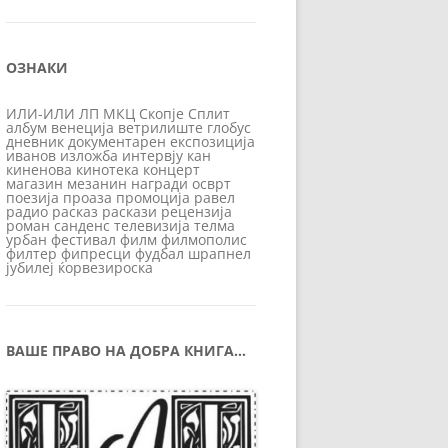
ОЗНАКИ
ИЛИ-ИЛИ
ЛП
МКЦ
Скопје
Сплит
албум
венеција
ветрилиште
глобус
дневник
документарен
експозиција
иванов
изложба
интервју
кан
киненова
кинотека
концерт
магазин
мезанин
награди
осврт
поезија
проаза
промоција
равел
радио
расказ
раскази
рецензија
роман
санденс
телевизија
телма
урбан
фестивал
филм
филмополис
филтер
фипресци
фудбал
шрапнел
јубилеј
ќорвезироска
ВАШЕ ПРАВО НА ДОБРА КНИГА…