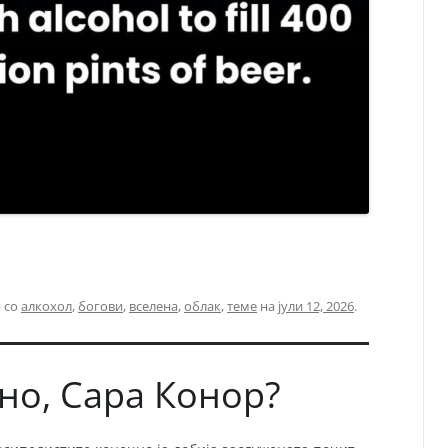
 со
алкохол
,
богови
,
вселена
,
облак
,
теме
на
јули 12, 2026
.
но, Сара Конор?