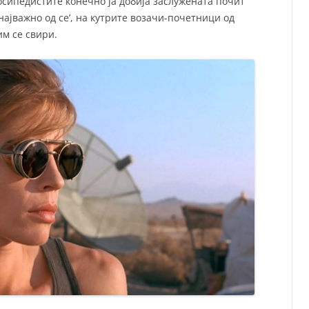
осипедистите конечно ја добија заслужената почит
 најважно од се’, на кутрите возачи-почетници од
им се свири.