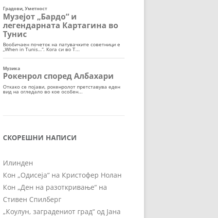
СКОРЕШНИ НАПИСИ
Илинден
Кон „Одисеја“ на Кристофер Нолан
Кон „Ден на разоткривање“ на
Стивен Спилберг
„Коулун, заградениот град“ од Јана