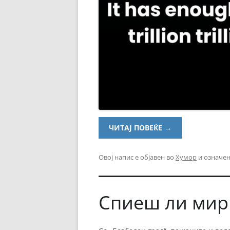
ЧИТАЈ ПОВЕЌЕ
→
Овој напис е објавен во
Хумор
и означен
Спиеш ли мир