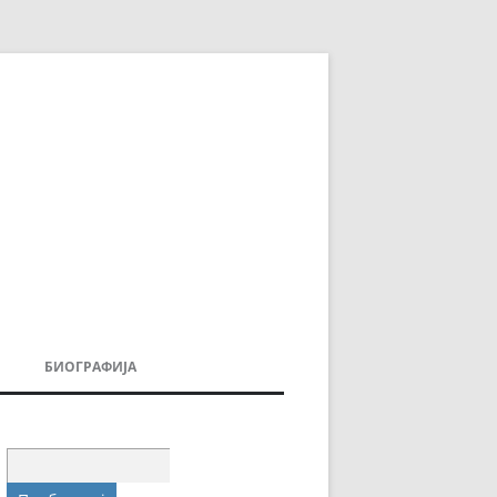
БИОГРАФИЈА
ДОВИ
МОИТЕ КНИГИ
УВАЊА
Пребарувај
за: