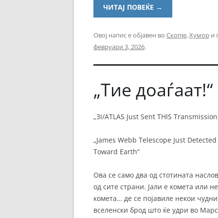
ЧИТАЈ ПОВЕЌЕ
→
Овој напис е објавен во
Скопје
,
Хумор
и 
февруари 3, 2026
.
„Тие доаѓаат!“
„3I/ATLAS Just Sent THIS Transmissio
„James Webb Telescope Just Detected
Toward Earth“
Ова се само два од стотината насл
од сите страни. Јали е комета или н
комета… де се појавиле некои чудни
вселенски брод што ќе удри во Марс