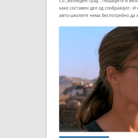
Со „Безбеден град“, пешаците и вел
како составен дел од сообраќајот. И
авто-школите нема беспотребно да 