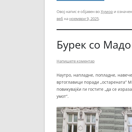
Овој напис е објавен во
Хумор
и означен
веб
на
ноември 9, 2025
.
Бурек со Мад
Напишете коментар
Наутро, напладне, попладне, навеч
вртоглавици поради „остарената“ Ма
повикувајќи ги гостите „да се израза
умот“.