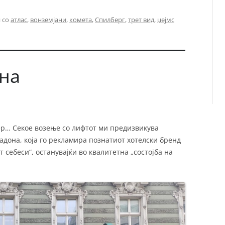
 со
атлас
,
вонземјани
,
комета
,
Спилберг
,
трет вид
,
џејмс
она
ер… Секое возење со лифтот ми предизвикува
дона, која го рекламира познатиот хотелски бренд
т себеси“, останувајќи во квалитетна „состојба на