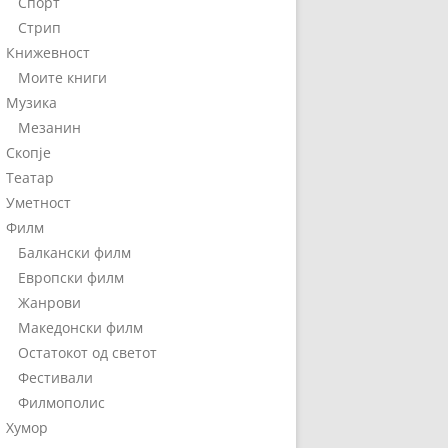
Спорт
Стрип
Книжевност
Моите книги
Музика
Мезанин
Скопје
Театар
Уметност
Филм
Балкански филм
Европски филм
Жанрови
Македонски филм
Остатокот од светот
Фестивали
Филмополис
Хумор