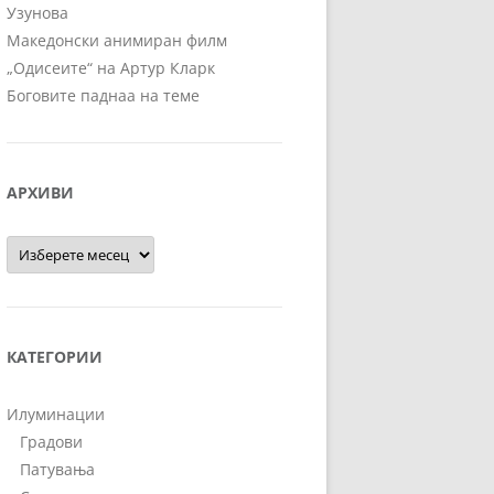
Узунова
Македонски анимиран филм
„Одисеите“ на Артур Кларк
Боговите паднаа на теме
АРХИВИ
Архиви
КАТЕГОРИИ
Илуминации
Градови
Патувања