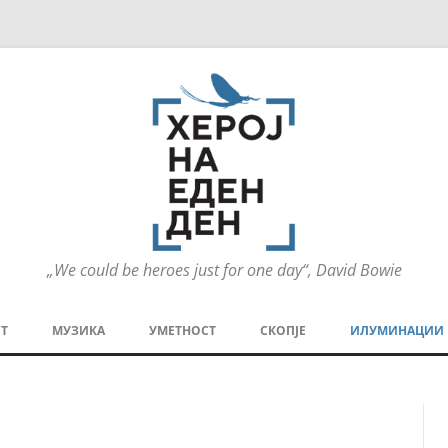
„We could be heroes just for one day“, David Bowie
Оди
на
Т
МУЗИКА
УМЕТНОСТ
СКОПЈЕ
ИЛУМИНАЦИИ
содржината
МЕЗАНИН
СТРИП
ГРА
ТЕАТАР
ПАТ