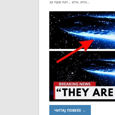
за прв пат… итн, итн…
ЧИТАЈ ПОВЕЌЕ
→