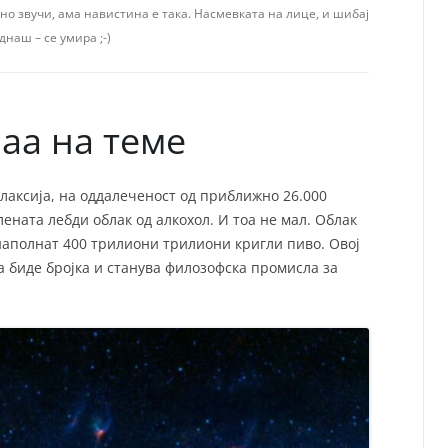
СП
вно звучи, ама навистина е така. Насмевката на лице, и шибај
днаш – се умира ;-)
Т
ХУ
аа на теме
лаксија, на оддалеченост од приближно 26.000
лената лебди облак од алкохол. И тоа не мал. Облак
 наполнат 400 трилиони трилиони кригли пиво. Овој
да биде бројка и станува филозофска промисла за