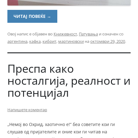
ЧИТАЈ ПОВЕЌЕ
→
Овој напис е објавен во
Книжевност
,
Патувања
и означен со
аргентина
,
кафка
,
кибрит
,
мартиновски
на
октомври 29, 2020
.
Преспа како
носталгија, реалност и
потенцијал
Напишете коментар
„Немој во Охрид, хаотично е!“ беа советите кои ги
слушав од пријателите и оние кои ги читав на