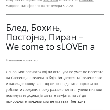
маврово
,
никифорово
на
септември 5, 2020
.
Блед, Бохињ,
Постојна, Пиран –
Welcome to sLOVEnia
Напишете коментар
Основниот впечаток кој ви останува во умот по посетата
на Словенија е зелената боја. Во „дежелата“ зеленилото
е насекаде околу вас – од фино средените паркови во
урбаните средини, преку раззеленетите тунели низ кои
поминувате додека ја шетате земјата, па се’ до
природните предели кои ве оставаат без здив.