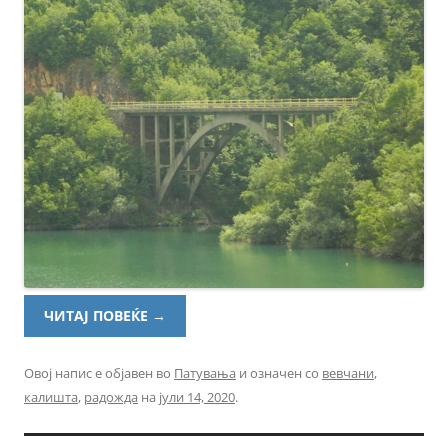
ЧИТАЈ ПОВЕЌЕ
→
Овој напис е објавен во
Патувања
и означен со
вевчани
,
калишта
,
радожда
на
јули 14, 2020
.