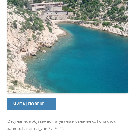
ЧИТАЈ ПОВЕЌЕ
→
Овој напис е објавен во
Патувања
и означен со
Голи оток
,
затвор
,
Пазин
на
јуни 27, 2022
.