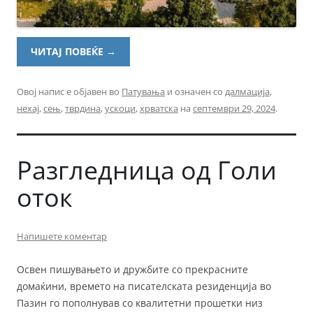
ЧИТАЈ ПОВЕЌЕ
→
Овој напис е објавен во
Патувања
и означен со
далмација
,
нехај
,
сењ
,
тврдина
,
ускоци
,
хрватска
на
септември 29, 2024
.
Разгледница од Голи
оток
Напишете коментар
Освен пишувањето и дружбите со прекрасните
домаќини, времето на писателската резиденција во
Пазин го пополнував со квалитетни прошетки низ