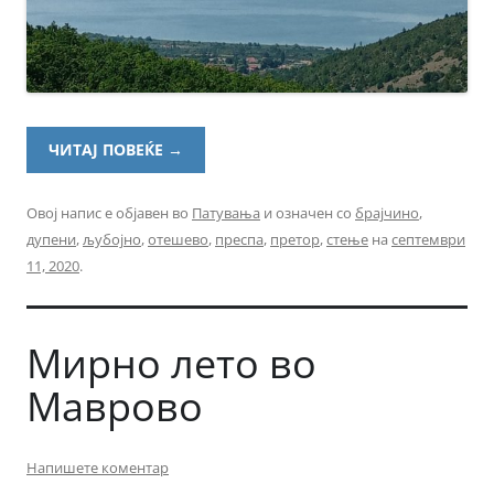
ЧИТАЈ ПОВЕЌЕ
→
Овој напис е објавен во
Патувања
и означен со
брајчино
,
дупени
,
љубојно
,
отешево
,
преспа
,
претор
,
стење
на
септември
11, 2020
.
Мирно лето во
Маврово
Напишете коментар