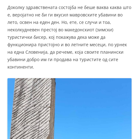
Доколку здравствената состојба не беше ваква каква што
е, веројатно не би ги вкусил мавровските убавини во
лето, освен на еден ден. Но, ете, се случи и тоа,
неколкудневен престој во македонскиот (зимски)
туристички бисер, кој покажува дека може да
функционира пристојно и во летните месеци, по урнек
на една Словенија, да речеме, која своите планински
убавини добро им ги продава на туристите од сите
континенти.