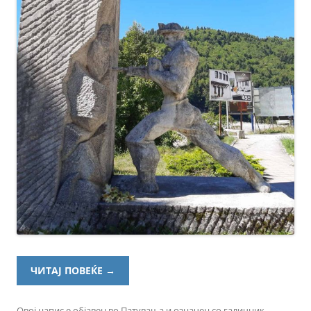
ЧИТАЈ ПОВЕЌЕ
→
Овој напис е објавен во
Патувања
и означен со
галичник
,