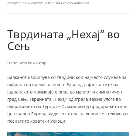
патувал во животот, и ќе знам каков човек си.
Тврдината „Нехај“ во
Сењ
Напишете коментар
Балканот изобилува со тврдини кои најчесто служеле за
одбрана во време на војна. Една од најпознатите на
јадранското приморје е онаа во малиот и симпатичен
град Сењ. Тврдината „Нехај“ одиграла важна улога во
одвраќањето на Турците-Османлии од продирањето кон
централна Европа, каде со статус на херои се стекнуваат
познатите хрватски Ускоци.