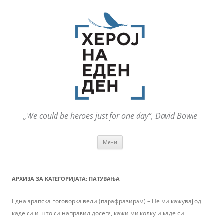
„We could be heroes just for one day“, David Bowie
Оди
Мени
на
содржината
АРХИВА ЗА КАТЕГОРИЈАТА:
ПАТУВАЊА
Една арапска поговорка вели (парафразирам) – Не ми кажувај од
каде си и што си направил досега, кажи ми колку и каде си