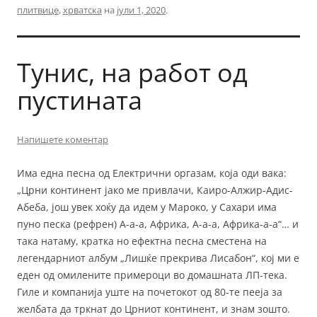
плитвице
,
хрватска
на
јули 1, 2020
.
Тунис, на работ од
пустината
Напишете коментар
Има една песна од Електрични оргазам, која оди вака:
„Црни континент јако ме привлачи, Каиро-Алжир-Адис-
Абеба, још увек хоќу да идем у Мароко, у Сахари има
пуно песка (рефрен) А-а-а, Африка, А-а-а, Африка-а-а“… и
така натаму, кратка но ефектна песна сместена на
легендарниот албум „Лишќе прекрива Лисабон“, кој ми е
еден од омилените примероци во домашната ЛП-тека.
Гиле и компанија уште на почетокот од 80-те пееја за
желбата да тркнат до Црниот континент, и знам зошто.