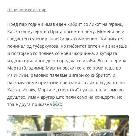
Напишете коментар
Пред пар години имав еден кибрит со ликот на Франц
Кафка од музејот во Прага посветен нему. Можеби не е
соодветен сувенир знаејќи дека омилениот ми писател
починал од туберкулоза, но кибритот ептен ми значеше
и постојано го полнев со нови чкорчиња, а кутијата
издржа прилично долго пред да се изаби. Во тој период
Марта (Владимир Мартиновски) кога ќе поминеше во
ИЛИ-ИЛИ, редовно палевме цигари со кибритот, и
раскажувавме приказни поврзани со ликот и делото на
Кафка. Инаку, Марта е „спортски“ пушач, пали само во
друштво. Имам другар што пали само на концерти, но
тоа е друга приказна