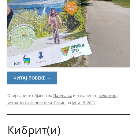
ЧИТАЈ ПОВЕЌЕ
→
Овој напис е објавен во
Патувања
и означен со
велосипед
,
истра
,
Куќа за писатели
,
Пазин
на
јуни 15, 2022
.
Кибрит(и)