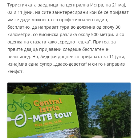
Туристичката заедница на централна Истра, на 21 мај,
02 и 11 јуни, на сите заинтересирани кои ќе се пријават
им се даде можноста со професионален водич,
бесплатно, да направат тура во должина од околу 30
километри, со висинска разлика околу 500 метри, и со
оценка на стазата како „средно тешка“. Притоа, за
првите двајца пријавени следеше бесплатен е-
велосипед. Но, бидејќи доцнев со пријавата за 11 јуни,
изнајмив една супер „дваес-деветка“ и си го направив
кеифот.