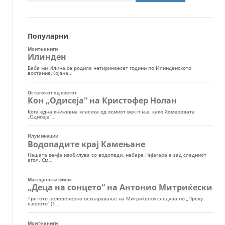
за:
Популарни