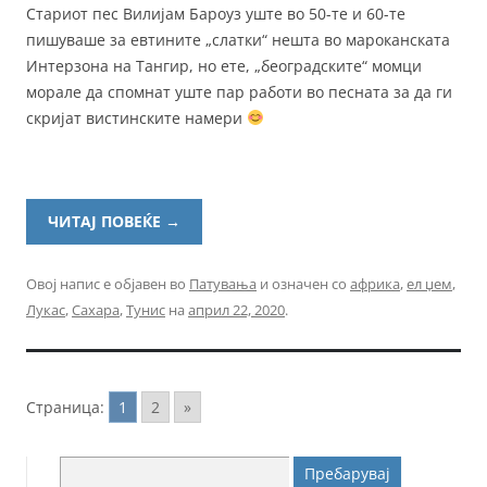
Стариот пес Вилијам Бароуз уште во 50-те и 60-те
пишуваше за евтините „слатки“ нешта во мароканската
Интерзона на Тангир, но ете, „београдските“ момци
морале да спомнат уште пар работи во песната за да ги
скријат вистинските намери
ЧИТАЈ ПОВЕЌЕ
→
Овој напис е објавен во
Патувања
и означен со
африка
,
ел џем
,
Лукас
,
Сахара
,
Тунис
на
април 22, 2020
.
Страница:
1
2
»
Пребарувај