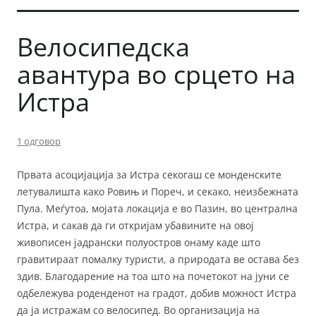
Велосипедска
авантура во срцето на
Истра
1 одговор
Првата асоцијација за Истра секогаш се монденските
летувалишта како Ровињ и Пореч, и секако, неизбежната
Пула. Меѓутоа, мојата локација е во Пазин, во централна
Истра, и сакав да ги откријам убавините на овој
живописен јадрански полуостров онаму каде што
гравитираат помалку туристи, а природата ве остава без
здив. Благодарение на тоа што на почетокот на јуни се
одбележува роденденот на градот, добив можност Истра
да ја истражам со велосипед. Во организација на