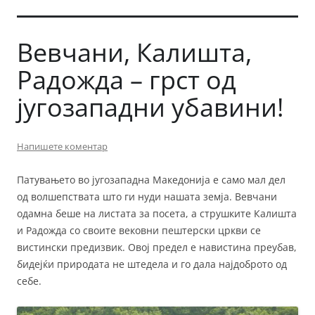
Вевчани, Калишта,
Радожда – грст од
југозападни убавини!
Напишете коментар
Патувањето во југозападна Македонија е само мал дел
од волшепствата што ги нуди нашата земја. Вевчани
одамна беше на листата за посета, а струшките Калишта
и Радожда со своите вековни пештерски цркви се
вистински предизвик. Овој предел е навистина преубав,
бидејќи природата не штедела и го дала најдоброто од
себе.