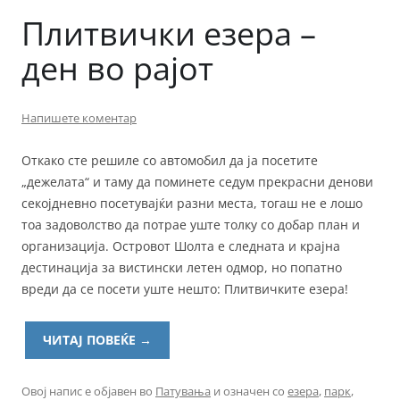
Плитвички езера –
ден во рајот
Напишете коментар
Откако сте решиле со автомобил да ја посетите
„дежелата“ и таму да поминете седум прекрасни денови
секојдневно посетувајќи разни места, тогаш не е лошо
тоа задоволство да потрае уште толку со добар план и
организација. Островот Шолта е следната и крајна
дестинација за вистински летен одмор, но попатно
вреди да се посети уште нешто: Плитвичките езера!
ЧИТАЈ ПОВЕЌЕ
→
Овој напис е објавен во
Патувања
и означен со
езера
,
парк
,