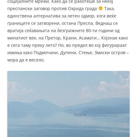
социјалните мрежи. Како да се работеше за некој
преспански заговор против Охрида града
Така,
единствена алтернатива за летен одмор, кога веќе
границите се затворени, остана Преспа. Веднаш се
вратија сеќавањата на безгрижните 80-ти години од
минатиот век, на Претор, Крани, Асамати… Којзнае како
е сега таму преку лето? Но, во предел во кој фигурираат
имиња како Подмочани, Дупени, Стење, Змиски остров –
мора да е весело.