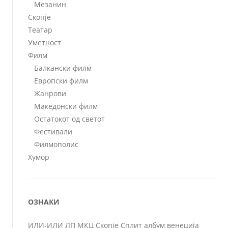
Мезанин
Скопје
Театар
Уметност
Филм
Балкански филм
Европски филм
Жанрови
Македонски филм
Остатокот од светот
Фестивали
Филмополис
Хумор
ОЗНАКИ
ИЛИ-ИЛИ
ЛП
МКЦ
Скопје
Сплит
албум
венеција