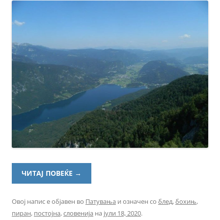
ЧИТАЈ ПОВЕЌЕ
→
Овој напис е објавен во
Патувања
и означен со
блед
,
бохињ
,
пиран
,
постојна
,
словенија
на
јули 18, 2020
.