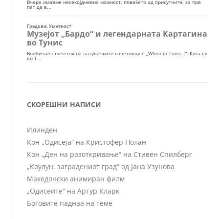
СКОРЕШНИ НАПИСИ
Илинден
Кон „Одисеја“ на Кристофер Нолан
Кон „Ден на разоткривање“ на Стивен Спилберг
„Коулун, заградениот град“ од Јана Узунова
Македонски анимиран филм
„Одисеите“ на Артур Кларк
Боговите паднаа на теме