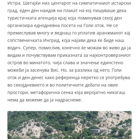
Истра. Шетајќи низ центарот на симпатичниот истарски
град, еден ден наидов на плакат на кој пишуваше дека
туристичката агенција крај која поминував секој ден
организира еднодневна посета на Голи оток. Не се
премислував многу и веднаш го уплатив аранжманот кај
сопственичката Ингрид, која најави дека ќе биде наш
водич. Супер, помислив, конечно ќе можам во живо да ја
видам и почувствувам приказната за најконтроверзниот
остров во минатото, чија слава и значење единстено
можеби ја засенува Вис. Но, за разлика од него, Голи
оток и ден-денес како референца неретко се употребува
во секојдневието и во политичките дебати на овие
простори, метафорична сенка која веројатно никогаш
нема да можеме да ја надраснеме.