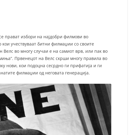
СП
Т
ХУ
ј се прават избори на најдобри филмови во
о кои учествуваат битни филмаџии со своите
 Велс во многу случаи е на самиот врв, или пак во
емиња“. Првенецот на Велс скрши многу правила во
лку нови, кои подоцна сесрдно ги прифатија и ги
анатите филмаџии од неговата генерација.