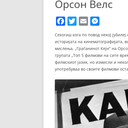
Орсон Велс
ЕВРОПСКИ ФИЛМ
ОСТАТОКОТ ОД СВЕТО
F
T
E
M
ЖАНРОВИ
a
w
m
e
Секогаш кога по повод некој јубиле
c
itt
ai
ss
ФЕСТИВАЛИ
историјата на кинематографијата, в
e
er
l
e
мислења, „Граѓанинот Кејн” на Орсон
ФИЛМОПОЛИС
b
n
групата „Топ 5 филмови на сите вр
филмскиот јазик, но измисли и неко
o
g
употребуваа во своите филмови ост
o
er
k