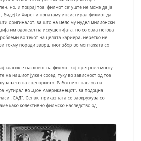
ен, но, и покрај тоа, филмот се’ уште не може да ја
т, бидејќи Хирст и понатаму инсистирал филмот да
ишти оригиналот, за што на Велс му нудел милионски
џија им одолеал на искушенијата, но со оваа негова
проблеми во текот на целата кариера, неретко не
и токму поради завршниот збор во монтажата со
ој класик е насловот на филмот кој претрпел многу
 на нашиот јужен сосед, туку во зависност од тоа
ишувањето на сценариото. Работниот наслов на
оа мутирал во „Џон Американецот”, за подоцна
ласи „САД”. Сепак, приказната се заокружува со
ваме како колективно филмско наследство од