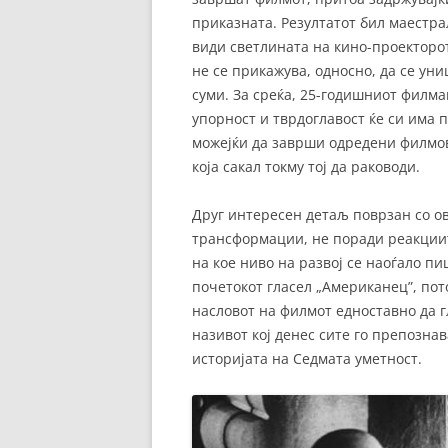
приказната. Резултатот бил маестрал
види светлината на кино-проекторо
не се прикажува, односно, да се ун
суми. За среќа, 25-годишниот филма
упорност и тврдоглавост ќе си има 
можејќи да заврши одредени филмов
која сакал токму тој да раководи.
Друг интересен детаљ поврзан со ов
трансформации, не поради реакциите
на кое ниво на развој се наоѓало п
почетокот гласел „Американец”, пот
насловот на филмот едноставно да г
називот кој денес сите го препозна
историјата на Седмата уметност.