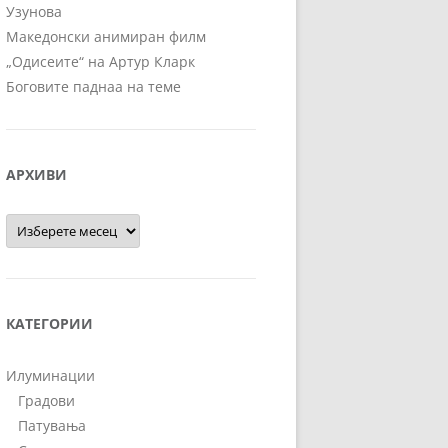
Узунова
Македонски анимиран филм
„Одисеите“ на Артур Кларк
Боговите паднаа на теме
АРХИВИ
Архиви
КАТЕГОРИИ
Илуминации
Градови
Патувања