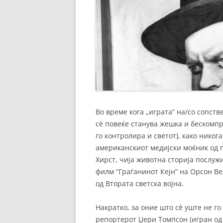
Во време кога „играта” на/со сопств
сè повеќе станува жешка и бескомп
го контролира и светот), како нико
американскиот медијски моќник од 
Хирст, чија животна сторија послуж
филм “Граѓанинот Кејн” на Орсон Ве
од Втората светска војна.
Накратко, за оние што сè уште не го 
репортерот Џери Томпсон (игран од 