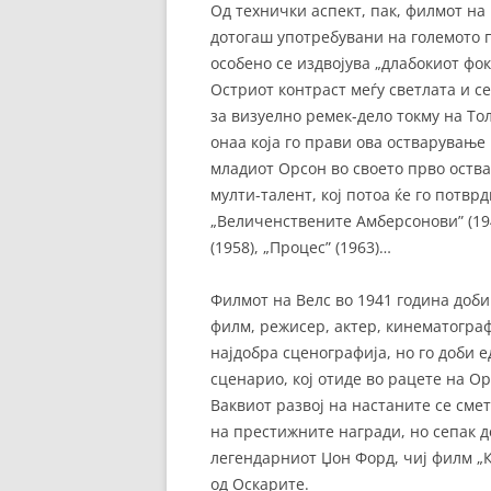
Од технички аспект, пак, филмот на
дотогаш употребувани на големото п
особено се издвојува „длабокиот фок
Остриот контраст меѓу светлата и с
за визуелно ремек-дело токму на То
онаа која го прави ова остварување 
младиот Орсон во своето прво оства
мулти-талент, кој потоа ќе го потвр
„Величенствените Амберсонови” (1942
(1958), „Процес” (1963)…
Филмот на Велс во 1941 година доби
филм, режисер, актер, кинематограф
најдобра сценографија, но го доби 
сценарио, кој отиде во рацете на О
Ваквиот развој на настаните се сме
на престижните награди, но сепак д
легендарниот Џон Форд, чиј филм „К
од Оскарите.