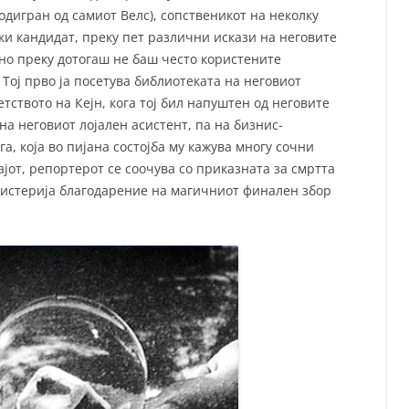
дигран од самиот Велс), сопственикот на неколку
ки кандидат, преку пет различни искази на неговите
но преку дотогаш не баш често користените
Тој прво ја посетува библиотеката на неговиот
етството на Кејн, кога тој бил напуштен од неговите
на неговиот лојален асистент, па на бизнис-
га, која во пијана состојба му кажува многу сочни
ајот, репортерот се соочува со приказната за смртта
а мистерија благодарение на магичниот финален збор