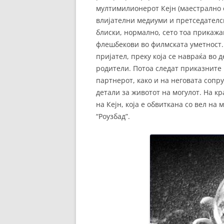
мултимилионерот Кејн (маестрално о
влијателни медиуми и претседателс
блиски, нормално, сето тоа прикажа
флешбекови во филмската уметност. 
пријател, преку која се навраќа во д
родители. Потоа следат приказните 
партнерот, како и на неговата сопру
детали за животот на могулот. На кр
на Кејн, која е обвиткана со вел н
“Роузбад”.