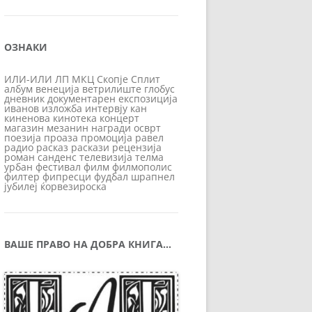
ОЗНАКИ
ИЛИ-ИЛИ
ЛП
МКЦ
Скопје
Сплит
албум
венеција
ветрилиште
глобус
дневник
документарен
експозиција
иванов
изложба
интервју
кан
киненова
кинотека
концерт
магазин
мезанин
награди
осврт
поезија
проаза
промоција
равел
радио
расказ
раскази
рецензија
роман
санденс
телевизија
телма
урбан
фестивал
филм
филмополис
филтер
фипресци
фудбал
шрапнел
јубилеј
ќорвезироска
ВАШЕ ПРАВО НА ДОБРА КНИГА…