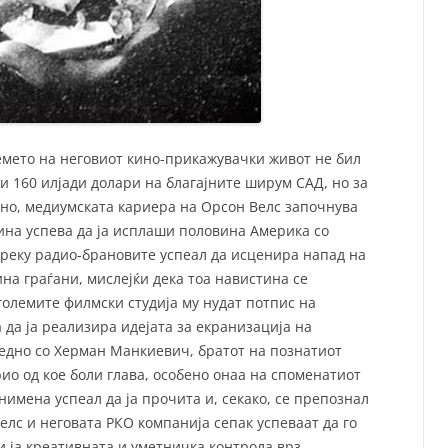
емето на неговиот кино-прикажувачки живот не бил
и 160 илјади долари на благајните ширум САД, но за
ено, медиумската кариера на Орсон Велс започнува
дина успева да ја исплаши половина Америка со
 преку радио-брановите успеал да исценира напад на
на граѓани, мислејќи дека тоа навистина се
 големите филмски студија му нудат потпис на
 да ја реализира идејата за екранизација на
едно со Херман Манкиевич, братот на познатиот
о од кое боли глава, особено онаа на споменатиот
снимена успеал да ја прочита и, секако, се препознал
Велс и неговата РКО компанија сепак успеваат да го
 ја креативната и уметничка контрола врз