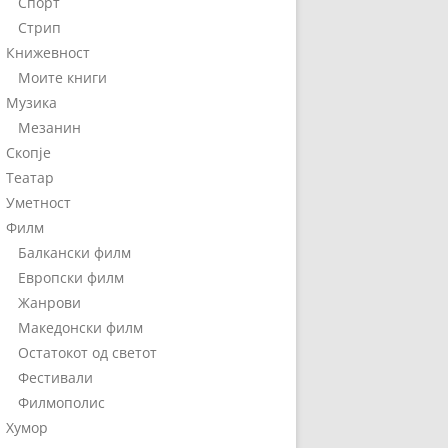
Спорт
Стрип
Книжевност
Моите книги
Музика
Мезанин
Скопје
Театар
Уметност
Филм
Балкански филм
Европски филм
Жанрови
Македонски филм
Остатокот од светот
Фестивали
Филмополис
Хумор