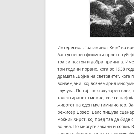
Интересно, „Граѓанинот Кејн” во вр
баш успешен филмски проект, губејќ
тоа си постои и добра причина. Им
три години порано, кога во 1938 го
драмата „Војна на световите”, кога
вонземјани, кој вознемирил многуми
случува. По тој спектакуларен влез,
талентираното момче, кое се нафаќа
животот на еден мултимилионер. За
режисер Џозеф, Велс пишува сценари
моќник Хирст, кој пред таа да биде 
во неа. По многуте закани и сопки, 
завршат филмот, притоа задржувајќи