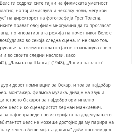
 Велс ги содржи сите тајни на филмската уметност
латно, но тој измислува и неколку нови, меѓу кои
ус” на директорот на фотографија Грег Толенд.
енките прават овој филм многумина да го прогласат
ланд, но иновативната режија на почетникот Велс е
возбудливо во секоја следна сцена. И не само тоа,
рување на големото платно јасно го искажува својот
ди и во своите следни наслови, како
), „Дамата од Шангај” (1948), „Допир на злото”
 дури девет номинации за Оскар, и тоа за најдобар
ер, монтажер, филмска музика, дизајн на звук и
единствено Оскарот за најдобро оригинално
рсон Велс и ко-сценаристот Херман Манкиевич.
та за најнеправеден во историјата на доделувањето
ебитантот Велс не можеше достојно да му парира на
олку зелена беше мојата долина” доби поголем дел