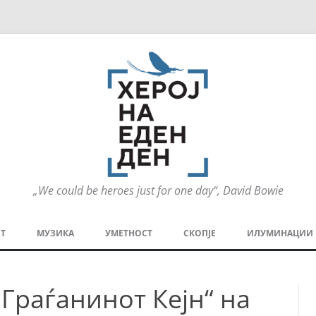
„We could be heroes just for one day“, David Bowie
Оди
на
Т
МУЗИКА
УМЕТНОСТ
СКОПЈЕ
ИЛУМИНАЦИИ
содржината
МЕЗАНИН
СТРИП
ГРА
„Граѓанинот Кејн“ на
ТЕАТАР
ПАТ