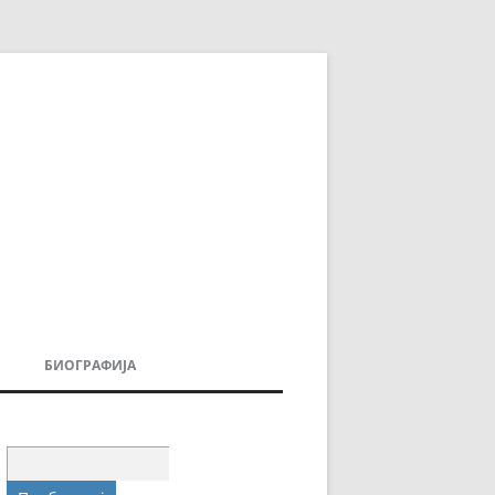
БИОГРАФИЈА
ДОВИ
МОИТЕ КНИГИ
УВАЊА
Пребарувај
за: