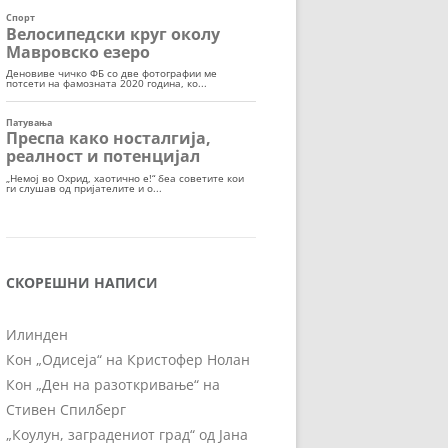
СКОРЕШНИ НАПИСИ
Илинден
Кон „Одисеја“ на Кристофер Нолан
Кон „Ден на разоткривање“ на
Стивен Спилберг
„Коулун, заградениот град“ од Јана