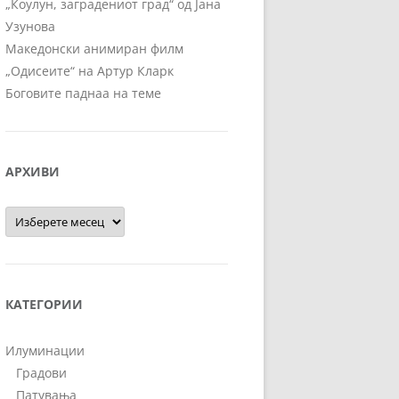
„Коулун, заградениот град“ од Јана
Узунова
Македонски анимиран филм
„Одисеите“ на Артур Кларк
Боговите паднаа на теме
АРХИВИ
Архиви
КАТЕГОРИИ
Илуминации
Градови
Патувања