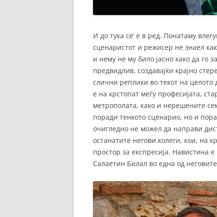
И до тука се’ е в ред. Понатаму влег
сценаристот и режисер не знаел како
и нему не му било јасно како да го 
предвидлив, создавајќи крајно сте
слични реплики во текот на целото 
е на крстопат меѓу професијата, ста
метрополата, како и нерешените се
поради тенкото сценарио, но и пора
очигледно не можел да направи дист
останатите негови колеги, кои, на к
простор за експресија. Навистина е
Салаетин Билал во една од неговите