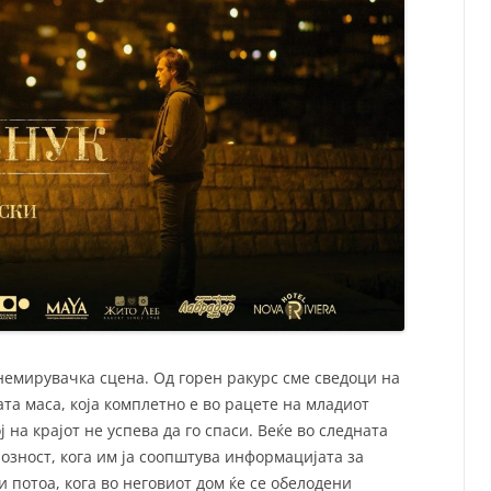
знемирувачка сцена. Од горен ракурс сме сведоци на
та маса, која комплетно е во рацете на младиот
ј на крајот не успева да го спаси. Веќе во следната
лозност, кога им ја соопштува информацијата за
и потоа, кога во неговиот дом ќе се обелодени