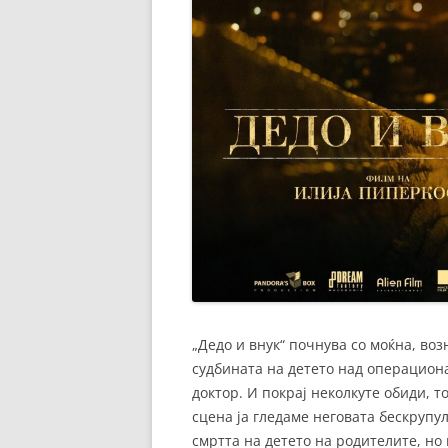
„Дедо и внук“ почнува со моќна, во
судбината на детето над операциона
доктор. И покрај неколкуте обиди, то
сцена ја гледаме неговата бескрупу
смртта на детето на родителите, но 