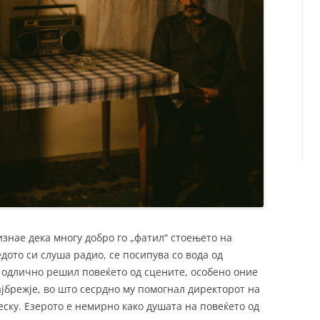
изнае дека многу добро го „фатил“ стоењето на
дото си слуша радио, се посипува со вода од
о одлично решил повеќето од сцените, особено оние
ајбрежје, во што сесрдно му помогнал директорот на
ску. Езерото е немирно како душата на повеќето од