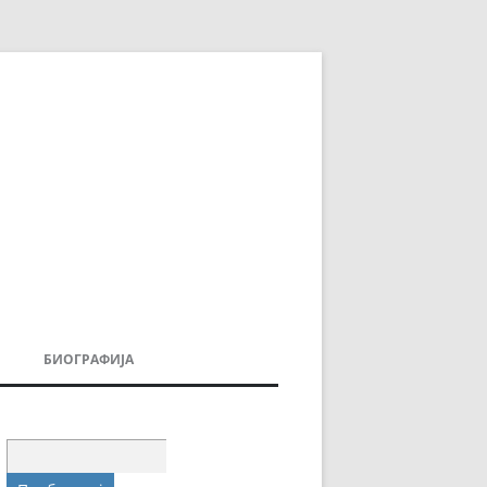
БИОГРАФИЈА
ДОВИ
МОИТЕ КНИГИ
УВАЊА
Пребарувај
за: