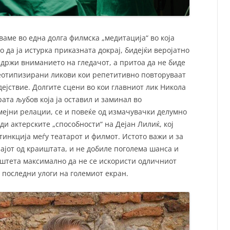
уваме во една долга филмска „медитација“ во која
 да ја истурка приказната докрај, бидејќи веројатно
задржи вниманието на гледачот, а притоа да не биде
реотипизирани ликови кои репетитивно повторуваат
дејствие. Долгите сцени во кои главниот лик Никола
рата љубов која ја оставил и заминал во
мејни релации, се и повеќе од измачувачки делумно
ди актерските „способности“ на Дејан Лилиќ, кој
инкција меѓу театарот и филмот. Истото важи и за
рајот од краиштата, и не добиле поголема шанса и
 штета максимално да не се искористи одличниот
 последни улоги на големиот екран.