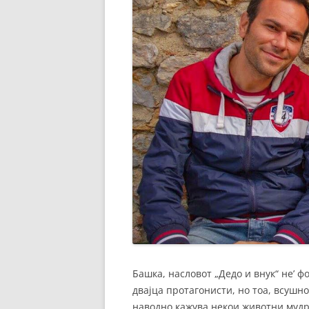
Башка, насловот „Дедо и внук“ не’ ф
двајца протагонисти, но тоа, всушн
наводно кажува некои животни мудр