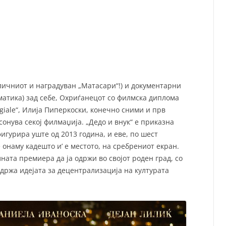
СП
Т
ХУ
личниот и наградуван „Матасари“!) и документарни
матика) зад себе, Охриѓанецот со филмска диплома
agiale“, Илија Пиперкоски, конечно сними и прв
онува секој филмаџија. „Дедо и внук“ е приказна
фигурира уште од 2013 година, и еве, по шест
 онаму кадешто и’ е местото, на сребрениот екран.
ната премиера да ја одржи во својот роден град, со
држа идејата за децентрализација на културата