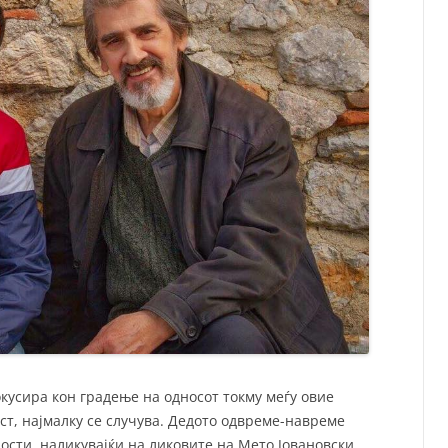
окусира кон градење на односот токму меѓу овие
ост, најмалку се случува. Дедото одвреме-навреме
ости, наликувајќи на ликовите на Мето Јовановски