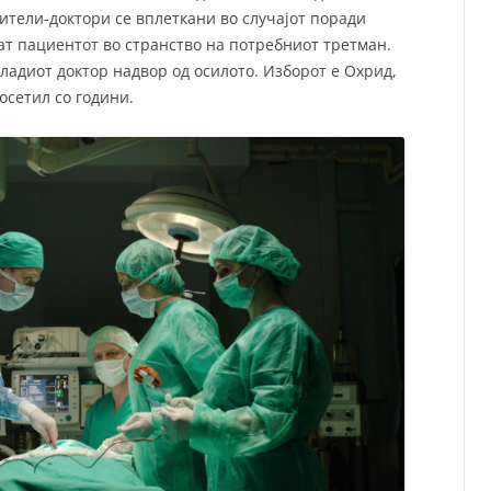
ители-доктори се вплеткани во случајот поради
тат пациентот во странство на потребниот третман.
ладиот доктор надвор од осилото. Изборот е Охрид,
посетил со години.