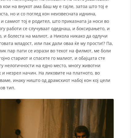
 кои на внукот ама баш му е гајле, затоа што тој е
ста, но и со поглед кон неизвесната иднина,
и самиот тој е родител, што приказната ја носи во
огу работи се случуваат одеднаш, и боксирањето, и
о, и болеста на малиот, а Никола никако да одлучи
еговата младост, или пак дали оваа ќе му прости!? Па,
лик пар пати се изрази во текот на филмот, ме боли
стојно стариот и спасете го малиот, и обајцата сте
гу нелогичности на едно место, многу животни
 и незрел начин. На ликовите на платното, во
ваме, инаку ништо од драмскиот набој кон кој цели
ов тип.