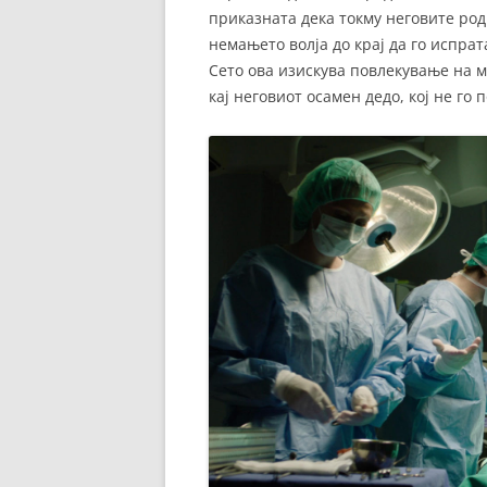
приказната дека токму неговите род
немањето волја до крај да го испра
Сето ова изискува повлекување на м
кај неговиот осамен дедо, кој не го 