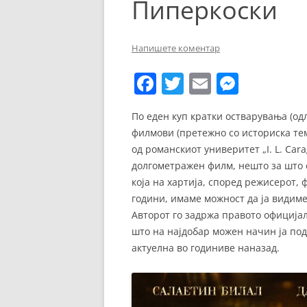
Пиперкоски
ЕВРОПСКИ ФИЛМ
ОСТАТОКОТ ОД СВЕТО
Напишете коментар
ЖАНРОВИ
F
T
E
M
ФЕСТИВАЛИ
a
w
m
e
По еден куп кратки остварувања (од
ФИЛМОПОЛИС
c
itt
ai
ss
филмови (претежно со историска те
e
er
l
e
од романскиот универитет „I. L. Car
b
n
долгометражен филм, нешто за што с
која на хартија, според режисерот, 
o
g
години, имаме можност да ја видиме
o
er
Авторот го задржа правото официјал
k
што на најдобар можен начин ја под
актуелна во годиниве наназад.