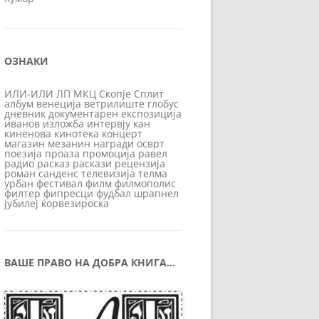
ОЗНАКИ
ИЛИ-ИЛИ
ЛП
МКЦ
Скопје
Сплит
албум
венеција
ветрилиште
глобус
дневник
документарен
експозиција
иванов
изложба
интервју
кан
киненова
кинотека
концерт
магазин
мезанин
награди
осврт
поезија
проаза
промоција
равел
радио
расказ
раскази
рецензија
роман
санденс
телевизија
телма
урбан
фестивал
филм
филмополис
филтер
фипресци
фудбал
шрапнел
јубилеј
ќорвезироска
ВАШЕ ПРАВО НА ДОБРА КНИГА…