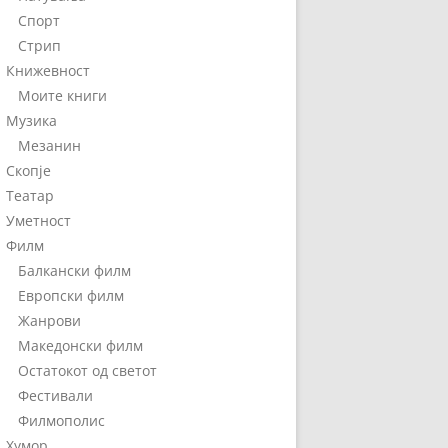
Спорт
Стрип
Книжевност
Моите книги
Музика
Мезанин
Скопје
Театар
Уметност
Филм
Балкански филм
Европски филм
Жанрови
Македонски филм
Остатокот од светот
Фестивали
Филмополис
Хумор