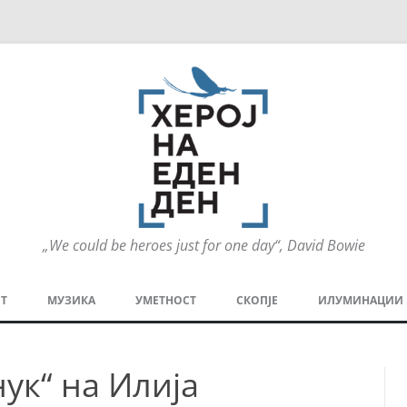
„We could be heroes just for one day“, David Bowie
Оди
на
Т
МУЗИКА
УМЕТНОСТ
СКОПЈЕ
ИЛУМИНАЦИИ
содржината
МЕЗАНИН
СТРИП
ГРА
ук“ на Илија
ТЕАТАР
ПАТ