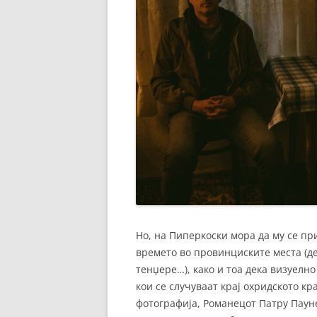
Но, на Пиперкоски мора да му се пр
времето во провинциските места (де
тенџере…), како и тоа дека визуелн
кои се случуваат крај охридското кр
фотографија, Романецот Патру Пауне