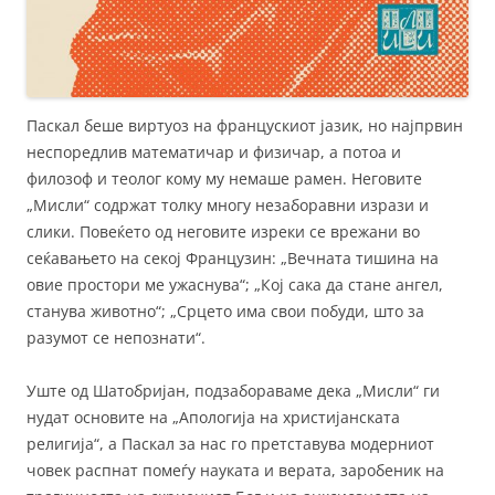
Паскал беше виртуоз на францускиот јазик, но најпрвин
неспоредлив математичар и физичар, а потоа и
филозоф и теолог кому му немаше рамен. Неговите
„Мисли“ содржат толку многу незаборавни изрази и
слики. Повеќето од неговите изреки се врежани во
сеќавањето на секој Французин: „Вечната тишина на
овие простори ме ужаснува“; „Кој сака да стане ангел,
станува животно“; „Срцето има свои побуди, што за
разумот се непознати“.
Уште од Шатобријан, подзабораваме дека „Мисли“ ги
нудат основите на „Апологија на христијанската
религија“, а Паскал за нас го претставува модерниот
човек распнат помеѓу науката и верата, заробеник на