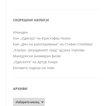
СКОРЕШНИ НАПИСИ
Илинден
Кон „Одисеја“ на Кристофер Нолан
Кон „Ден на разоткривање“ на Стивен Спилберг
„Коулун, заградениот град“ од Јана Узунова
Македонски анимиран филм
„Одисеите“ на Артур Кларк
Боговите паднаа на теме
АРХИВИ
Архиви