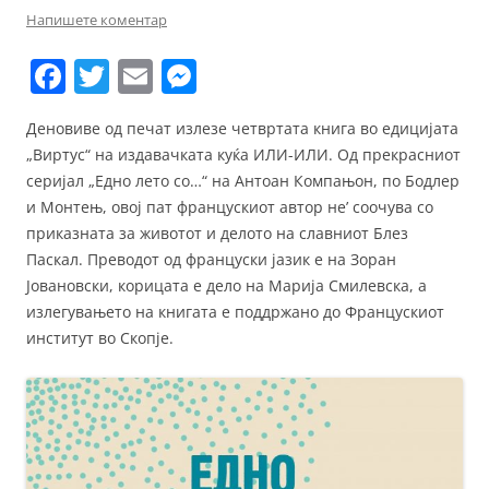
Напишете коментар
F
T
E
M
a
w
m
e
Деновиве од печат излезе четвртата книга во едицијата
c
itt
ai
ss
„Виртус“ на издавачката куќа ИЛИ-ИЛИ. Од прекрасниот
e
er
l
e
серијал „Едно лето со…“ на Антоан Компањон, по Бодлер
b
n
и Монтењ, овој пат францускиот автор не’ соочува со
приказната за животот и делото на славниот Блез
o
g
Паскал. Преводот од француски јазик е на Зоран
o
er
Јовановски, корицата е дело на Марија Смилевска, а
k
излегувањето на книгата е поддржано до Францускиот
институт во Скопје.