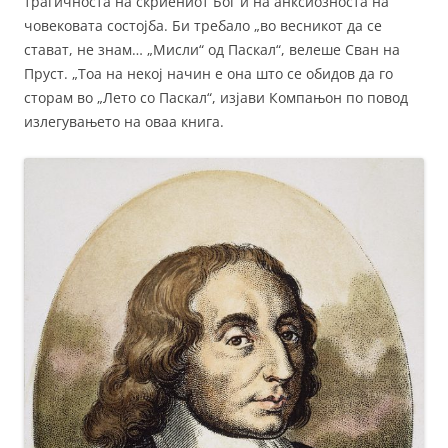
трагичноста на скриениот Бог и на анксиозноста на
човековата состојба. Би требало „во весникот да се
стават, не знам… „Мисли“ од Паскал“, велеше Сван на
Пруст. „Тоа на некој начин е она што се обидов да го
сторам во „Лето со Паскал“, изјави Компањон по повод
излегувањето на оваа книга.