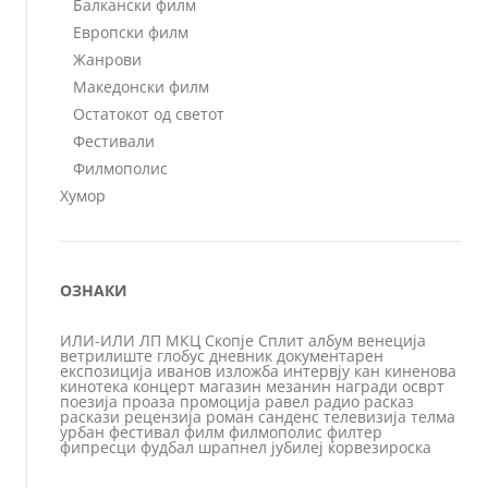
Балкански филм
Европски филм
Жанрови
Македонски филм
Остатокот од светот
Фестивали
Филмополис
Хумор
ОЗНАКИ
ИЛИ-ИЛИ
ЛП
МКЦ
Скопје
Сплит
албум
венеција
ветрилиште
глобус
дневник
документарен
експозиција
иванов
изложба
интервју
кан
киненова
кинотека
концерт
магазин
мезанин
награди
осврт
поезија
проаза
промоција
равел
радио
расказ
раскази
рецензија
роман
санденс
телевизија
телма
урбан
фестивал
филм
филмополис
филтер
фипресци
фудбал
шрапнел
јубилеј
ќорвезироска