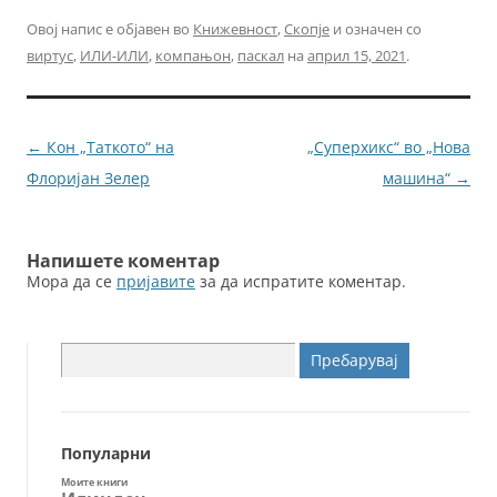
a
w
m
e
c
itt
ai
ss
Овој напис е објавен во
Книжевност
,
Скопје
и означен со
виртус
,
ИЛИ-ИЛИ
,
компањон
,
паскал
на
април 15, 2021
.
e
er
l
e
b
n
o
g
Навигација
←
Кон „Таткото“ на
„Суперхикс“ во „Нова
o
er
за
Флоријан Зелер
машина“
→
k
написи
Напишете коментар
Мора да се
пријавите
за да испратите коментар.
Пребарувај
за:
Популарни