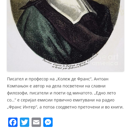
Писател и професор на „Колеж де Франс“, Антоан
Компањон е автор на дела посветени на славни
филозофи, писатели и поети од минатото. „Едно лето
со…“ е серијал емисии првично емитувани на радио
„Франс Интер“, а потоа соодветно преточени и во книги.
F
T
E
M