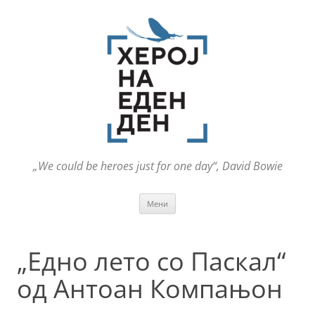
„We could be heroes just for one day“, David Bowie
Оди
Мени
на
содржината
„Едно лето со Паскал“
од Антоан Компањон