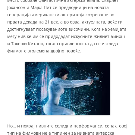
место собрале фантастична актерска екипа. Скарлет
Јохансон и Мајкл Пит се предводници на новата
генерација американски актери која созреваше во
првата декада на 21 век, а во оваа, актуелната, веќе ги
достигнуваат посакуваниоте височини. Кога на хемијата
меѓу нив ќе им се придодадат искусните Жилиет Бинош
и Такеши Китано, тогаш привлечноста да се изгледа
филмот е зголемена двојно повеќе.
Но… и покрај нивните солидни перформанси, сепак, овој
тип на филмови не е типичен за нивната актерска