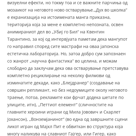
визуелни ефекти, но токму тоа и се важните парчиња од
мозаикот на неговото ново остварување.„Дух во школка“
е екранизација на истоимената манга приказна,
територија која за мене е комплетно непозната, освен
анимираниот дел во „Убиј го Бил“ на Квентин
Тарантино, за кој од интервјуата паметам дека мангупот
го направил според сите мастрафи на оваа јапонска
естетичка лабораторија. Но, затоа добро сум запознаен
со жанрот „научна фантастика“ во целина, и можам
слободно да заклучам дека ова остварување претставува
комплетно рециклирање на неколку филмови од
изминатите декади, како „Блејдранер“ (создавање на
совршен репликант, но без недоумиците околу неговото
траење, потоа, рекламите кои фрчат додека шетате по
улиците, итн), „Петтиот елемент“ (сличностите на
главните хероини играни од Мила Јовович и Скарлет
Јохансон), „Вонземјанинот“ (во една од завршните сцени
ликот игран од Мајкл Пит е обвиткан во структура која
многу наликува на славниот Гајгер, или Гигер, како