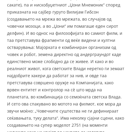
сакате), па и нискобуџетниот „Џони Мнемоник“ според
приказната на сајбер гуруто Вилијам Гибсон
(создавањето на мрежа во мрежата, во случајов од
човечки мозоци, а во „Џони“ им помагаше еден сирот
делфин). И во однос на филозофијата во самиот филм, и
таа претставува фрагменти од веќе видени и култни
остварувања: Мајорката е комбиниран организам од
човек и робот, земена директно од андерграундот каде
единствено може слободно да се живее. И како и во
реалниот живот, кога светските Влади неретко ги земаат
најдобрите хакери да работат за нив, и овде таа
претставува совршено оружје на Компанијата, како
врвен ентитет и контролор на сè што мрда на
планетата, во комбинација со семоќната светска Влада.
И сето ова спакувано во мотото на филмот, кое мора да
звучи моќно: „Човечките суштества не ги дефинираат
сеќавањата, туку делата“. Има неколку сјајни сцени, како
создавањето на супер моделот 2751 (на моменти