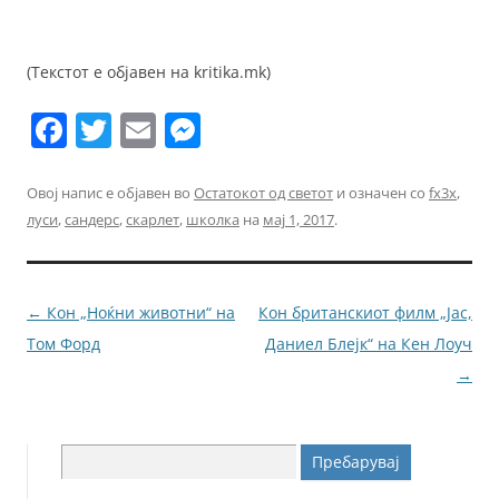
(Текстот е објавен на kritika.mk)
F
T
E
M
a
w
m
e
c
itt
ai
ss
Овој напис е објавен во
Остатокот од светот
и означен со
fx3x
,
луси
,
сандерс
,
скарлет
,
школка
на
мај 1, 2017
.
e
er
l
e
b
n
o
g
Навигација
←
Кон „Ноќни животни“ на
Кон британскиот филм „Јас,
o
er
за
Том Форд
Даниел Блејк“ на Кен Лоуч
k
написи
→
Пребарувај
за: