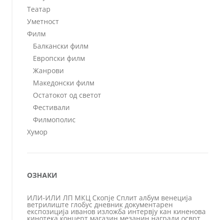
Театар
Уметност
Филм
Балкански филм
Европски филм
Жанрови
Македонски филм
Остатокот од светот
Фестивали
Филмополис
Хумор
ОЗНАКИ
ИЛИ-ИЛИ
ЛП
МКЦ
Скопје
Сплит
албум
венеција
ветрилиште
глобус
дневник
документарен
експозиција
иванов
изложба
интервју
кан
киненова
кинотека
концерт
магазин
мезанин
награди
осврт