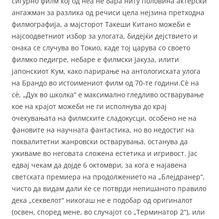
сигурно филм кој од неа не бара ниту половина актерски
ангажман за разлика од речиси цела нејзина претходна
филмографија, а мајсторот Такеши Китано можеби е
најсоодветниот избор за улогата, бидејќи дејствието и
онака се случува во Токио, каде тој царува со своето
филмко педигре, небаре е филмски Јакуза, илити
јапонскиот Кум, како парирање на антологиската улога
на Брандо во истоимениот филм од 70-те години.Сè на
сè, „Дух во школка“ е максимално гледливо остварување
кое на крајот можеби не ги исполнува до крај
очекувањата на филмските сладокусци, особено не на
фановите на научната фантастика, но во недостиг на
поквалитетни жанровски остварувања, останува да
уживаме во неговата сложена естетика и игривост. Јас
едвај чекам да дојде 6 октомври, за кога е најавена
светската премиера на продолжението на „Блејдранер“,
чисто да видам дали ќе се потврди непишаното правило
дека „секвелот“ никогаш не е подобар од оригиналот
(освен, според мене, во случајот со „Терминатор 2“), или