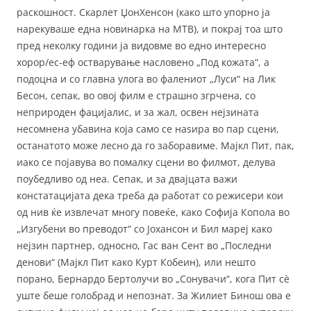
раскошност. Скарлет ЏонХенсон (како што упорно ја
нарекуваше една новинарка на МТВ), и покрај тоа што
пред неколку години ја видовме во едно интересно
хорор/ес-еф остварување насловено „Под кожата“, а
подоцна и со главна улога во фалениот „Луси“ на Лик
Бесон, сепак, во овој филм е страшно згрчена, со
неприроден фацијалис, и за жал, освен нејзината
несомнена убавина која само се наѕира во пар сцени,
останатото може лесно да го заборавиме. Мајкл Пит, пак,
иако се појавува во помалку сцени во филмот, делува
поубедливо од неа. Сепак, и за двајцата важи
констатацијата дека треба да работат со режисери кои
од нив ќе извлечат многу повеќе, како Софија Копола во
„Изгубени во преводот“ со Јохансон и Бил мареј како
нејзин партнер, односно, Гас ван Сент во „Последни
денови“ (Мајкл Пит како Курт Кобеин), или нешто
порано, Бернардо Бертолучи во „Сонувачи“, кога Пит сè
уште беше голобрад и непознат. За Жилиет Бинош ова е