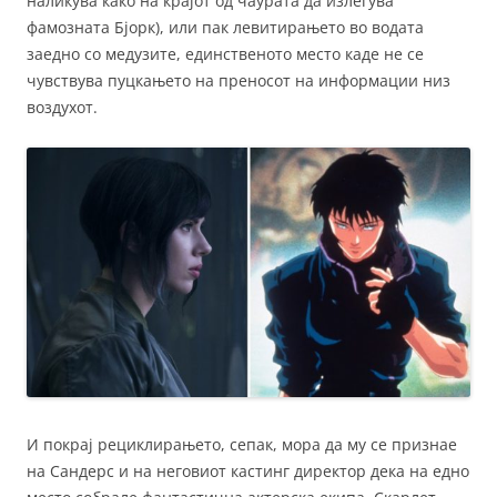
наликува како на крајот од чаурата да излегува
фамозната Бјорк), или пак левитирањето во водата
заедно со медузите, единственото место каде не се
чувствува пуцкањето на преносот на информации низ
воздухот.
И покрај рециклирањето, сепак, мора да му се признае
на Сандерс и на неговиот кастинг директор дека на едно