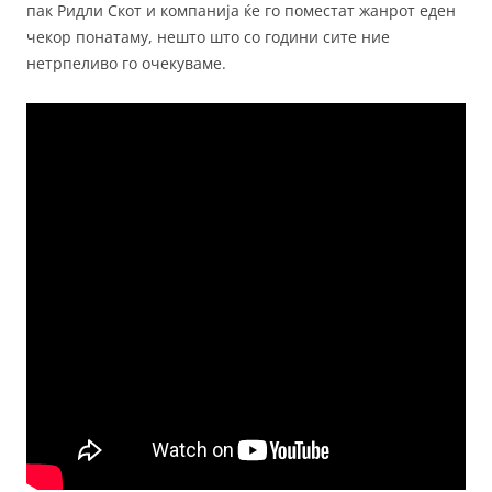
пак Ридли Скот и компанија ќе го поместат жанрот еден
чекор понатаму, нешто што со години сите ние
нетрпеливо го очекуваме.