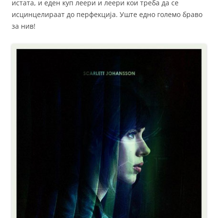
истата, и еден куп леери и леери кои треба да се
исцинцелираат до перфекција. Уште едно големо браво
за нив!