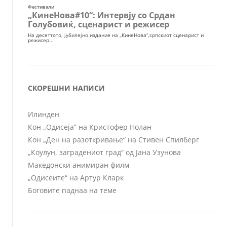
СКОРЕШНИ НАПИСИ
Илинден
Кон „Одисеја“ на Кристофер Нолан
Кон „Ден на разоткривање“ на Стивен Спилберг
„Коулун, заградениот град“ од Јана Узунова
Македонски анимиран филм
„Одисеите“ на Артур Кларк
Боговите паднаа на теме