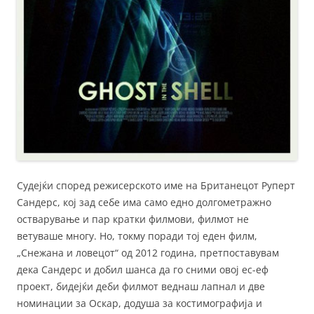
Судејќи според режисерското име на Британецот Руперт
Сандерс, кој зад себе има само едно долгометражно
остварување и пар кратки филмови, филмот не
ветуваше многу. Но, токму поради тој еден филм,
„Снежана и ловецот“ од 2012 година, претпоставувам
дека Сандерс и добил шанса да го сними овој ес-еф
проект, бидејќи деби филмот веднаш лапнал и две
номинации за Оскар, додуша за костимографија и