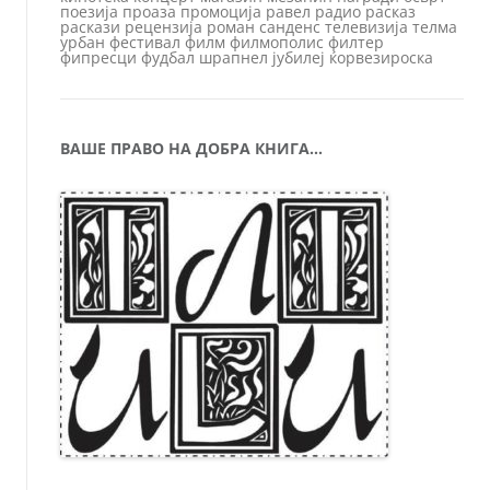
поезија
проаза
промоција
равел
радио
расказ
раскази
рецензија
роман
санденс
телевизија
телма
урбан
фестивал
филм
филмополис
филтер
фипресци
фудбал
шрапнел
јубилеј
ќорвезироска
ВАШЕ ПРАВО НА ДОБРА КНИГА…