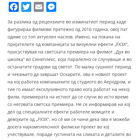
F
T
E
M
a
w
m
e
За разлика од рецензиите во изминатиот период каде
c
itt
ai
ss
фигурираа филмови претежно од 2016 година, овој пат
e
er
l
e
одиме со топ актуелен наслов. Имено, на покана на
b
n
пријателите од компанијата за визуелни ефекти „FX3X“,
присуствував на светската премиера на филмот „Дух во
o
g
школка“ во Синеплекс, која паралелно се случуваше и во
o
er
останатите градови од светот. По малку сушниот период
k
и чекањето да завршат Оскарите, ова е новиот проект
на кој работеа компањоните од студиото во Аеродром, и
тие го имаат ексклузивното право кога работат на некој
филм, премиерата на истиот да се случи во исто време
со неговата светска премиера. Не се информирав на кој
дел од специјалните ефекти работеле момците и
девојките од „FX3X“, но сè ми се чини дека ова е можеби
досега најкомплексниот филмски проект во кој
учествувале, поради густината на сликата и деталите во