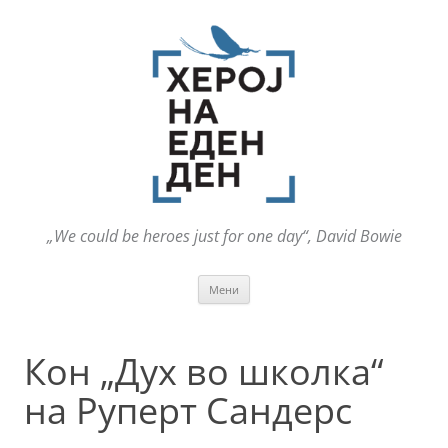
„We could be heroes just for one day“, David Bowie
Оди
Мени
на
содржината
Кон „Дух во школка“
на Руперт Сандерс