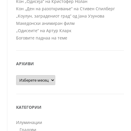
Кон „Одисеја“ на Кристофер Нолан
Кон „Ден на разоткривање“ на Стивен Спилберг
„Коулун, заградениот град“ од Јана Узунова
Македонски анимиран филм
„Одисеите“ на Артур Кларк
Боговите паднаа на теме
АРХИВИ
Архиви
КАТЕГОРИИ
Илуминации
Градови