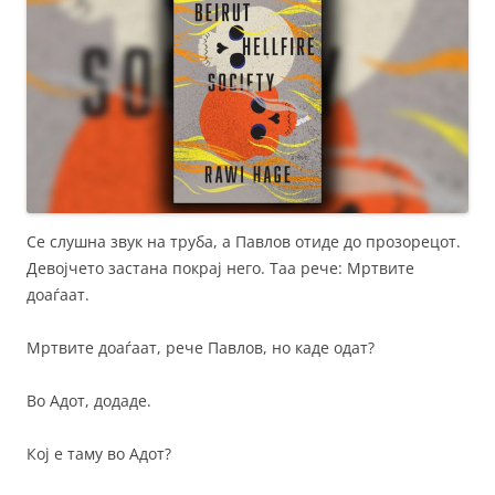
Се слушна звук на труба, а Павлов отиде до прозорецот.
Девојчето застана покрај него. Таа рече: Мртвите
доаѓаат.
Мртвите доаѓаат, рече Павлов, но каде одат?
Во Адот, додаде.
Кој е таму во Адот?