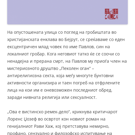
На опустошената улица со поглед на гробиштата во
христијанската енклава во Бејрут, се среќаваме со еден
ексцентричен млад човек по име Павлов, син на
локалниот гробар. Кога неговиот татко ќе се соочи со
ненадејна и прерана смрт, на Павлов му приоѓа член на
мистериозното друштво „Пеколен оган“ –
антирелигиозна секта, која меѓу многуте бунтовни
активности организира и таен погреб на отфрлените
лица на кои им е оневозможен последниот обред.
заради нивната религија или сексуалност.
„Ова е вистинско ремек-дело“, крикнува критичарот
Лоренс Џозеф во освртот кон новиот роман на
генијалниот Рави Хаж, кој претставува немирно,
профано, сензуално и филозофско испитување на