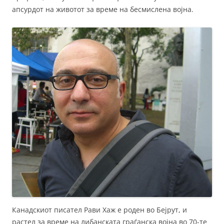
апсурдот на животот за време на бесмислена војна.
Канадскиот писател Рави Хаж е роден во Бејрут, и
растел за време на либанската граѓанска војна во 70-те