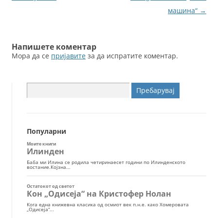
o
er
за
машина“
→
k
написи
Напишете коментар
Мора да се
пријавите
за да испратите коментар.
Пребарувај
за:
Популарни