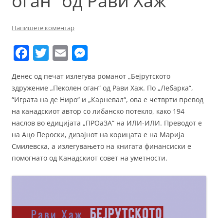
оган“ од Рави Хаж
Напишете коментар
F
T
E
M
a
w
m
e
Денес од печат излегува романот „Бејрутското
c
itt
ai
ss
здружение „Пеколен оган“ од Рави Хаж. По „Лебарка“,
e
er
l
e
“Играта на де Ниро“ и „Карневал“, ова е четврти превод
b
n
на канадскиот автор со либанско потекло, како 194
наслов во едицијата „ПРОаЗА“ на ИЛИ-ИЛИ. Преводот е
o
g
на Ацо Пероски, дизајнот на корицата е на Марија
o
er
Смилевска, а излегувањето на книгата финансиски е
k
помогнато од Канадскиот совет на уметности.