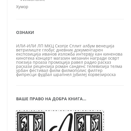
Хумор
ОЗНАКИ
ИЛИ-ИЛИ
ЛП
МКЦ
Скопје
Сплит
албум
венеција
ветрилиште
глобус
дневник
документарен
експозиција
иванов
изложба
интервју
кан
киненова
кинотека
концерт
магазин
мезанин
награди
осврт
поезија
проаза
промоција
равел
радио
расказ
раскази
рецензија
роман
санденс
телевизија
телма
урбан
фестивал
филм
филмополис
филтер
фипресци
фудбал
шрапнел
јубилеј
ќорвезироска
ВАШЕ ПРАВО НА ДОБРА КНИГА…