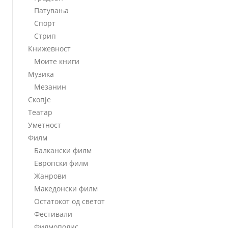
Патувања
Спорт
Стрип
Книжевност
Моите книги
Музика
Мезанин
Скопје
Театар
Уметност
Филм
Балкански филм
Европски филм
Жанрови
Македонски филм
Остатокот од светот
Фестивали
Филмополис