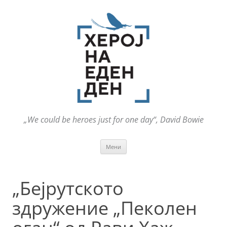
„We could be heroes just for one day“, David Bowie
Оди
Мени
на
содржината
„Бејрутското
здружение „Пеколен