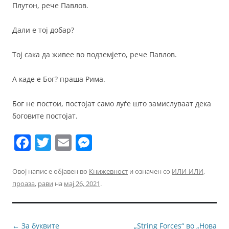
Плутон, рече Павлов.
Дали е тој добар?
Тој сака да живее во подземјето, рече Павлов.
А каде е Бог? праша Рима.
Бог не постои, постојат само луѓе што замислуваат дека
боговите постојат.
F
T
E
M
a
w
m
e
c
itt
ai
ss
Овој напис е објавен во
Книжевност
и означен со
ИЛИ-ИЛИ
,
проаза
,
рави
на
мај 26, 2021
.
e
er
l
e
b
n
o
g
Навигација
←
За буквите
„String Forces“ во „Нова