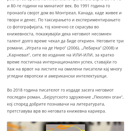
и 80-те години на минатиот век. Во 1991 година го
пронаоѓа својот дом во Монтреал, Канада, каде живее и
твори и денес. По таксирањето и експериментирањето
со фотографијата, тој конечно се скрасува во
книжевноста, покажувајќи дека неговиот несомнен
талент долго време чекал да биде откриен. Неговите три
романи, „Играта на де Ниро“ (2006), „Лебарка“ (2008) и
„Карневал“, сите во издание на ИЛИ-ИЛИ, за кратко
време постигнаа интернационален успех, ставајќи го
Хаж на врвот на листите на омилени писатели кај многу
угледни европски и американски интелектуалци.
Во 2018 година писателот го издаде засега неговиот
последен роман, „Бејрутското здружение „Пеколен оган“,
кој според добрите познавачи на литературата,
претставува врв во неговата книжевна кариера.