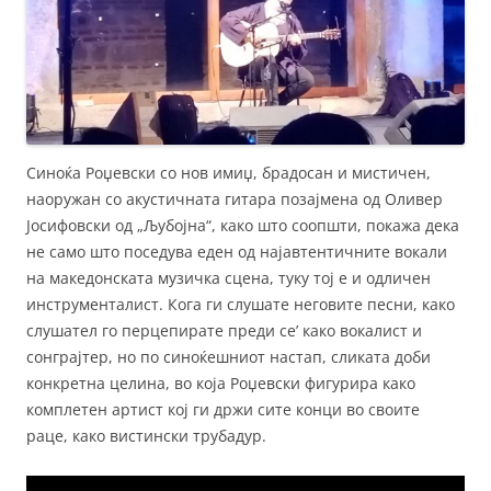
Синоќа Роџевски со нов имиџ, брадосан и мистичен,
наоружан со акустичната гитара позајмена од Оливер
Јосифовски од „Љубојна“, како што соопшти, покажа дека
не само што поседува еден од најавтентичните вокали
на македонската музичка сцена, туку тој е и одличен
инструменталист. Кога ги слушате неговите песни, како
слушател го перцепирате преди се’ како вокалист и
сонграјтер, но по синоќешниот настап, сликата доби
конкретна целина, во која Роџевски фигурира како
комплетен артист кој ги држи сите конци во своите
раце, како вистински трубадур.