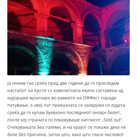
Ја немав таа среќа пред две години да го проследам
настапот на Крсте со комплетната екипа составена од
њујоршки музичари во рамките на ОФФест поради
патување, а овој пат приказната се заокружи со лудата
среќа да го купам буквално последниот онлајн билет,
после кој страната го покажуваше натписот „Sold out“.
Очекувањата беа големи, и на крајот се покажа дека не
биле без причина, затоа што, како што гласи насловот