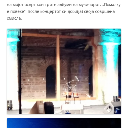
на мојот осврт кон трите албуми на музичарот, „Помалку
е повеќе“, после концертот си доби(ја) своја совршена
смисла.