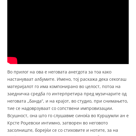
Во прилог на ова е неговата анегдота за тоа како
настануваат албумите. Имено, тој раскажа дека секогаш
материјалот го има компонирано во целост, потоа на
заедничка средба го интерпретира пред музичарите од
неговата „банда“, и на крајот, во студио, при снимањето,
тие се надоврзуваат со сопствени импровизации.
Всушност, она што го слушавме синоќа во Куршумли ан е
Крсте Роџевски интимно, затворен во неговото
засолниште, борејќи се со стиховите и нотите, за на