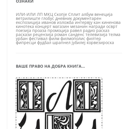
ОЗНАКИ
ИЛИ-ИЛИ
ЛП
МКЦ
Скопје
Сплит
албум
венеција
ветрилиште
глобус
дневник
документарен
експозиција
иванов
изложба
интервју
кан
киненова
кинотека
концерт
магазин
мезанин
награди
осврт
поезија
проаза
промоција
равел
радио
расказ
раскази
рецензија
роман
санденс
телевизија
телма
урбан
фестивал
филм
филмополис
филтер
фипресци
фудбал
шрапнел
јубилеј
ќорвезироска
ВАШЕ ПРАВО НА ДОБРА КНИГА…