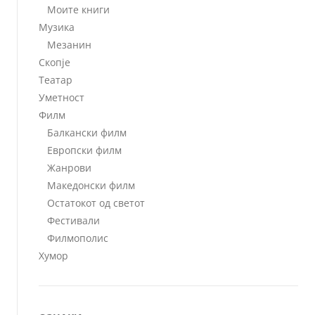
Моите книги
Музика
Мезанин
Скопје
Театар
Уметност
Филм
Балкански филм
Европски филм
Жанрови
Македонски филм
Остатокот од светот
Фестивали
Филмополис
Хумор