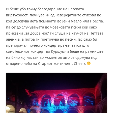
И беше убо токму благодарение на неговата
виртуозност, почнувајќи од неверојатните стихови во
кои доловува лета поминати во Јени маало или Преспа,
па се’ до случувањата во човековата психа кои како
приказни „за добра ноќ“ ги слуша на каучот на Петтата
авенија, а потоа ги преточува во песни. Јас само би
препорачал почесто концертирање, затоа што
синоќешниот концерт во Куршумли беше на рамниште
на било кој настан во моментов што се одржува под
отворено небо на Стариот континент. Cheers