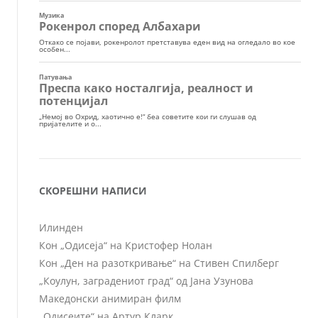
СКОРЕШНИ НАПИСИ
Илинден
Кон „Одисеја“ на Кристофер Нолан
Кон „Ден на разоткривање“ на Стивен Спилберг
„Коулун, заградениот град“ од Јана Узунова
Македонски анимиран филм
„Одисеите“ на Артур Кларк