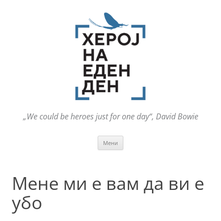
„We could be heroes just for one day“, David Bowie
Оди
Мени
на
содржината
Мене ми е вам да ви е
убо