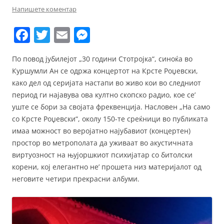
Напишете коментар
F
T
E
M
a
w
m
e
По повод јубилејот „30 години Стотројка“, синоќа во
c
itt
ai
ss
Куршумли Ан се одржа концертот на Крсте Роџевски,
e
er
l
e
како дел од серијата настапи во живо кои во следниот
b
n
период ги најавува ова култно скопско радио, кое се’
уште се бори за својата фреквенција. Насловен „На само
o
g
со Крсте Роџевски“, околу 150-те среќници во публиката
o
er
имаа можност во веројатно најубавиот (концертен)
k
простор во метрополата да уживаат во акустичната
виртуозност на њујоршкиот психијатар со битолски
корени, кој елегантно не’ прошета низ материјалот од
неговите четири прекрасни албуми.