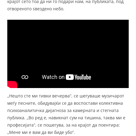
крајот сето тоа да ни го подари нам, на публиката, под
отвореното ѕвездено небо.
„Нешто сте ми тивки вечерва“, се шегуваше музичарот
меѓу песните, обидувајќи се да воспостави колективна
психоаналитичка дијагноза за камерната и стегната
публика. „Во ред е, навикнат сум на тишина, таква ми е
професијата“, се пошегува, за на крајот да поентира:
„Мене ми е вам да ви биде убо“.