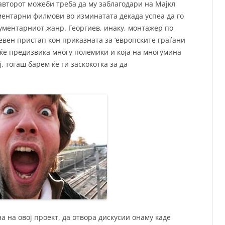
 авторот можеби треба да му заблагодари на Мајкл
ментарни филмови во изминатата декада успеа да го
ументарниот жанр. Георгиев, инаку, монтажер по
невен пристап кон приказната за ‘европските граѓани
а ќе предизвика многу полемики и која на многумина
ј, тогаш барем ќе ги заскокотка за да
а на овој проект, да отвора дискусии онаму каде