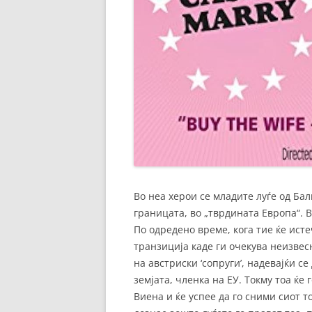
Во неа херои се младите луѓе од Бал
границата, во „тврдината Европа“. В
По одредено време, кога тие ќе исте
транзиција каде ги очекува неизвес
на австриски ‘сопруги’, надевајќи се
земјата, членка на ЕУ. Токму тоа ќе 
Виена и ќе успее да го сними сиот т