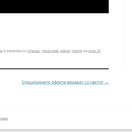
лм
и означен со
атанас
,
георгиев
,
жени
,
плати
на
јули 21,
Специјалните ефекти владеат со светот
→
Bowie