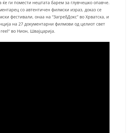
а ќе ги помести нештата барем за глувчешко опавче.
ументарец со автентичен филмски израз, доказ се
ски фестивали, онаа на “ЗагребДокс” во Хрватска, и
енција на 27 документарни филмови од целиот свет
reel“ во Нион, Швајцарија.