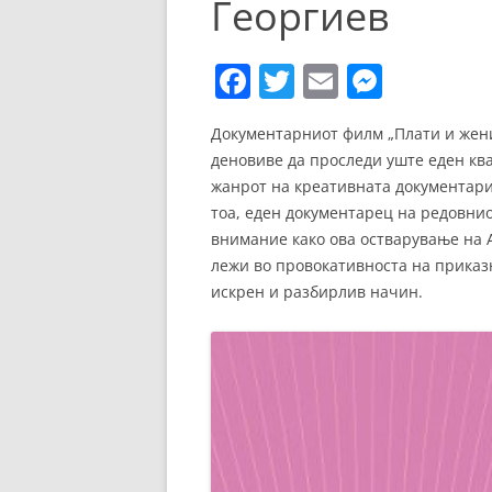
Георгиев
ЕВРОПСКИ ФИЛМ
ОСТАТОКОТ ОД СВЕТО
F
T
E
M
ЖАНРОВИ
a
w
m
e
Документарниот филм „Плати и жен
c
itt
ai
ss
ФЕСТИВАЛИ
деновиве да проследи уште еден ква
e
er
l
e
жанрот на креативната документарис
ФИЛМОПОЛИС
b
n
тоа, еден документарец на редовни
внимание како ова остварување на А
o
g
лежи во провокативноста на приказн
o
er
искрен и разбирлив начин.
k