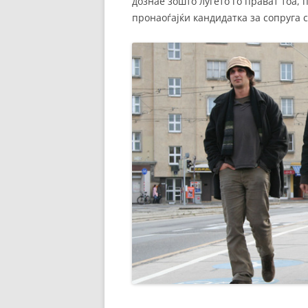
дознае зошто луѓето го прават тоа, 
пронаоѓајќи кандидатка за сопруга 