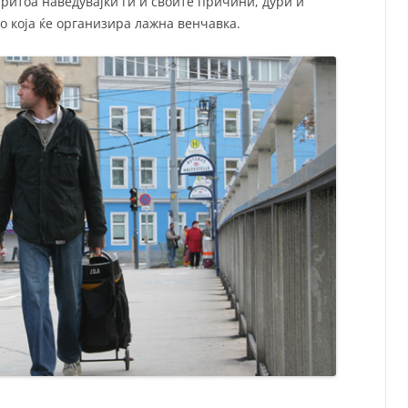
притоа наведувајќи ги и своите причини, дури и
со која ќе организира лажна венчавка.