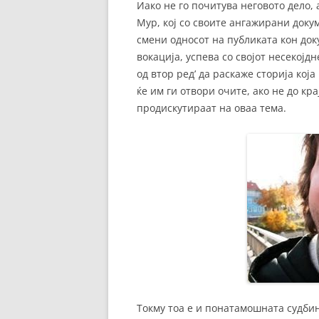
Иако не го почитува неговото дело,
Мур, кој со своите ангажирани доку
смени односот на публиката кон док
вокација, успева со својот несекојд
од втор ред’ да раскаже сторија кој
ќе им ги отвори очите, ако не до кра
продискутираат на оваа тема.
Токму тоа е и понатамошната судбин