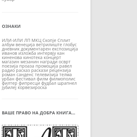
ОЗНАКИ
ИЛИ-ИЛИ
ЛП
МКЦ
Скопје
Сплит
албум
венеција
ветрилиште
глобус
дневник
документарен
експозиција
иванов
изложба
интервју
кан
киненова
кинотека
концерт
магазин
мезанин
награди
осврт
поезија
проаза
промоција
равел
радио
расказ
раскази
рецензија
роман
санденс
телевизија
телма
урбан
фестивал
филм
филмополис
филтер
фипресци
фудбал
шрапнел
јубилеј
ќорвезироска
ВАШЕ ПРАВО НА ДОБРА КНИГА…