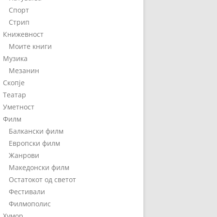
Спорт
Стрип
Книжевност
Моите книги
Музика
Мезанин
Скопје
Театар
Уметност
Филм
Балкански филм
Европски филм
Жанрови
Македонски филм
Остатокот од светот
Фестивали
Филмополис
Хумор