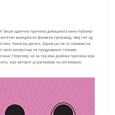
СП
Т
ХУ
и” беше одлична причина домашната кино-публика
литетен македонски филмски производ, овој пат од
тика. Никогаш досега, барем јас не се сеќавам на
от кино репертоар не предизвикал толкаво
танас Георгиев, но за тоа има длабока причина која
ата, која авторот ја раскажува на ангажиран,