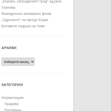
„Коулун, заградениот град“ од Јана
Узунова
Македонски анимиран филм
„Одисеите“ на Артур Кларк
Боговите паднаа на теме
АРХИВИ
Архиви
КАТЕГОРИИ
Илуминации
Градови
Патувања