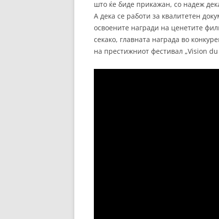
што ќе биде прикажан, со надеж дек
А дека се работи за квалитетен док
освоените награди на ценетите филм
секако, главната награда во конкур
на престижниот фестивал „Vision du 