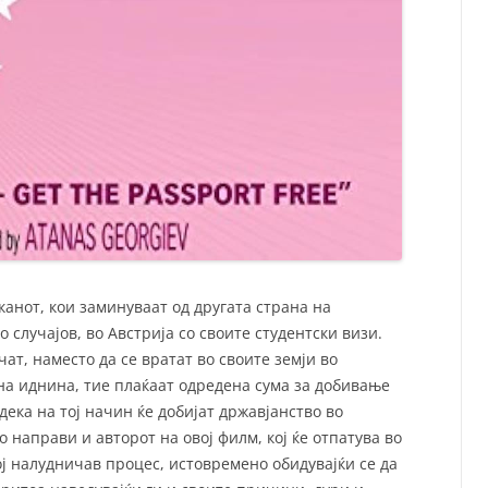
канот, кои заминуваат од другата страна на
о случајов, во Австрија со своите студентски визи.
чат, наместо да се вратат во своите земји во
на иднина, тие плаќаат одредена сума за добивање
 дека на тој начин ќе добијат државјанство во
го направи и авторот на овој филм, кој ќе отпатува во
ој налудничав процес, истовремено обидувајќи се да