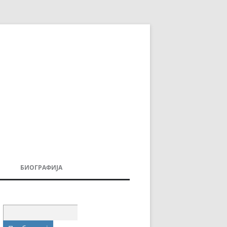
БИОГРАФИЈА
ДОВИ
МОИТЕ КНИГИ
УВАЊА
Пребарувај
за: