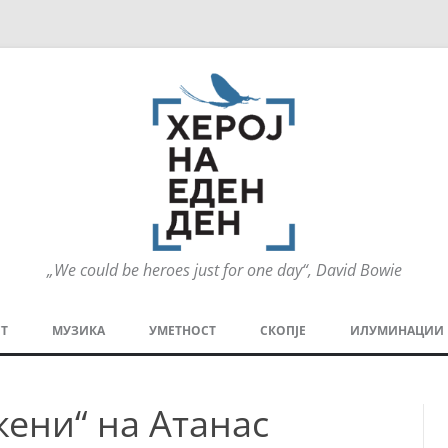
„We could be heroes just for one day“, David Bowie
Оди
на
Т
МУЗИКА
УМЕТНОСТ
СКОПЈЕ
ИЛУМИНАЦИИ
содржината
МЕЗАНИН
СТРИП
ГРА
жени“ на Атанас
ТЕАТАР
ПАТ