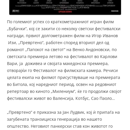
По големиот успех со краткометражниот игран филм
„Бубачки“, кој се закити со неколку светски фестивалски
награди, првиот долгометражен филм на Игор Иванов
Изи, „Превртено“, работен според вториот дел од
романот „Папокот на светот“ на Венко Андоновски, по
светската премиера летово на фестивалот во Карлови
Вари, ја доживеа и својата македонска премиера,
отворајќи го Фестивалот на филмската камера. Речиси
целата екипа на филмот присуствуваше на премиерата
во Битола, кој наредниот период, освен на редовниот
репертоар во киното „Милениум“, ќе го продолжи својот
фестивалски живот во Валенсија, Котбус, Сао Паоло…
„Превртено“ е приказна за Јан Лудвик, кој ѝ припаѓа на
загубената транзициска генерација во нашето
општество. Неговиот панкерски став кон животот го