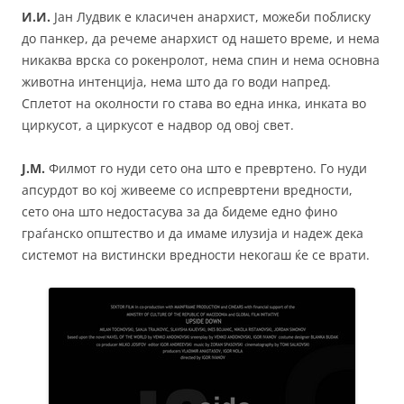
И.И.
Јан Лудвик е класичен анархист, можеби поблиску
до панкер, да речеме анархист од нашето време, и нема
никаква врска со рокенролот, нема спин и нема основна
животна интенција, нема што да го води напред.
Сплетот на околности го става во една инка, инката во
циркусот, а циркусот е надвор од овој свет.
Ј.М.
Филмот го нуди сето она што е превртено. Го нуди
апсурдот во кој живееме со испревртени вредности,
сето она што недостасува за да бидеме едно фино
граѓанско општество и да имаме илузија и надеж дека
системот на вистински вредности некогаш ќе се врати.