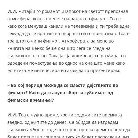
И.И.
Читајќи го романот „Папокот на светот“ препознав
атмосфера, која за мене е најважна во филмот. Тоа е
како кога менуваш канали на телевизија и ти треба една
секунда да се вратиш на оној што си го препознал. Тоа е
тоа што го чини филмот. Атмосферата за мене во
книгата на Венко беше она што сега се гледа на
филмското платно. Така јас ја доживеав, се разбира, со
одредени поместувања во однос на она што мене како
естетика ме интересира и сакам да го презентирам.
– Во кој период може да се смести дејствието во
филмот? Како да станува збор за сублимат од
филмски времиња!?
И.И.
Тоа е чудно време, кое ги содржи сите времиња
заедно, од 80-тите до денес. Се обидов да изградам
филмски амбиент каде што просторот и времето нема да
бидат прецизно лоцирани туку ќе бидат распослани низ