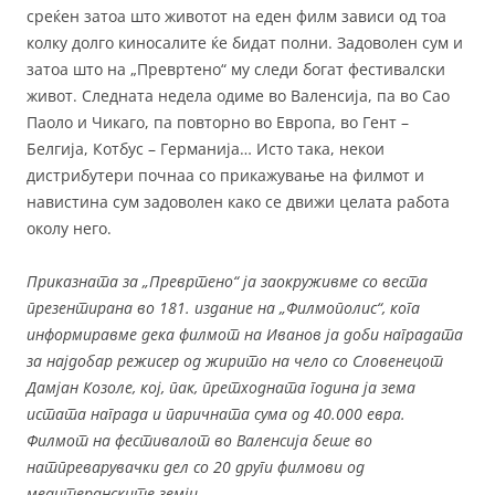
среќен затоа што животот на еден филм зависи од тоа
колку долго киносалите ќе бидат полни. Задоволен сум и
затоа што на „Превртено“ му следи богат фестивалски
живот. Следната недела одиме во Валенсија, па во Сао
Паоло и Чикаго, па повторно во Европа, во Гент –
Белгија, Котбус – Германија… Исто така, некои
дистрибутери почнаа со прикажување на филмот и
навистина сум задоволен како се движи целата работа
околу него.
Приказната за „Превртено“ ја заокруживме со веста
презентирана во 181. издание на „Филмополис“, кога
информиравме дека филмот на Иванов ја доби наградата
за најдобар режисер од жирито на чело со Словенецот
Дамјан Козоле, кој, пак, претходната година ја зема
истата награда и паричната сума од 40.000 евра.
Филмот на фестивалот во Валенсија беше во
натпреварувачки дел со 20 други филмови од
медитеранските земји.