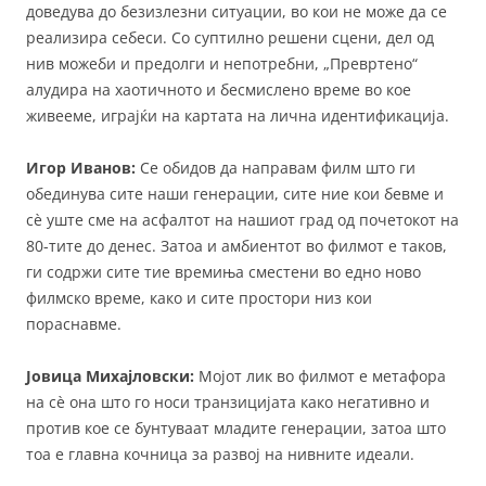
доведува до безизлезни ситуации, во кои не може да се
реализира себеси. Со суптилно решени сцени, дел од
нив можеби и предолги и непотребни, „Превртено“
алудира на хаотичното и бесмислено време во кое
живееме, играјќи на картата на лична идентификација.
Игор Иванов:
Се обидов да направам филм што ги
обединува сите наши генерации, сите ние кои бевме и
сè уште сме на асфалтот на нашиот град од почетокот на
80-тите до денес. Затоа и амбиентот во филмот е таков,
ги содржи сите тие времиња сместени во едно ново
филмско време, како и сите простори низ кои
пораснавме.
Јовица Михајловски:
Мојот лик во филмот е метафора
на сè она што го носи транзицијата како негативно и
против кое се бунтуваат младите генерации, затоа што
тоа е главна кочница за развој на нивните идеали.