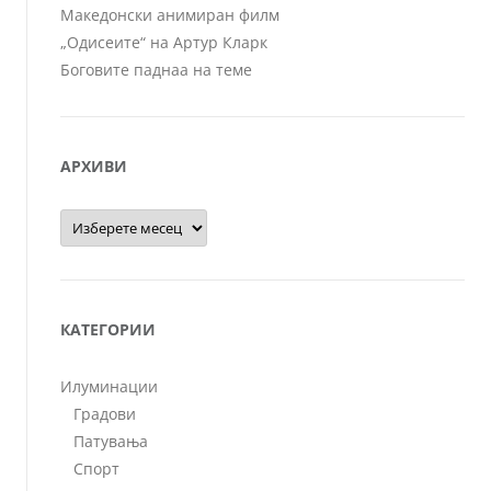
Македонски анимиран филм
„Одисеите“ на Артур Кларк
Боговите паднаа на теме
АРХИВИ
Архиви
КАТЕГОРИИ
Илуминации
Градови
Патувања
Спорт