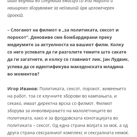
што веднаш во следната емисија со Изи надолго и
нашироко зборувавме за неговиот прв целовечерен
проект.
– Слоганот на филмот е „за политиката, сексот и
порокот“. Деновиве сме бомбардирани преку
медиумите за актуелноста на вашиот филм. Колку
со него успевате да ги разголите темите што сакате
да ги загатнете, и колку со главниот лик, Јан Лудвик,
успева да се идентификува македонската младина
во моментов?
Игор Иванов:
Политиката, сексот, порокот, живеењето
на работ, тоа се клучните зборови во кампањата, и
секако, имаат директна врска со филмот. Филмот
зборува за инволвирањето на малолетниците во
политиката, како и за фројдовската конотацијата во
политиката – сексот. Од една страна волјата за моќ, а од
друга страна сексуалниот комплекс и сексуалната немоќ.