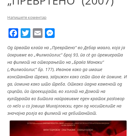
„ПРЕВРТЕНО“ (2007)
Напишете коментар
F
T
E
M
a
w
m
e
Од првата клапа на „Превртено“ во Дебар маало, која ја
c
itt
ai
ss
покривме во „Филмополис“ број 93, па с
è
до премиерата
e
er
l
e
на филмот на отворањето на „Браќа Манаки“
b
n
(„Филмополис“ бр. 177), Иванов како да имаше
константна трема, загрижен како сето тоа ќе помине. И
o
g
да, помина како што треба. Откако падна каменот од
o
er
срцето, по проекцијата, во холот на Домот на
k
културата во Битола направивме еден краток разговор
со него и со Јовица Михајловски, еден од носителите на
значајна ролја во филмот на дебитантот.