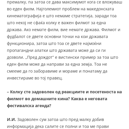
премалку, па затоа се дава максимумот кога се вложуваш
во еден филм. Најголемиот проблем на македонската
кинематографија е што немаме стратегија, заради тоа
што некој не сфаќа колку е важен филмот за една
држава. Ако немате филм, вие немате држава. Филмот и
фудбалот се двете основни точки на кои државата
функционира, затоа што тоа се двете најмоќни
пропагандни алатки што државата може да си ги
дозволи. „Пред дождот“ е вистински пример за тоа што
еден филм може да направи за една земја. Тоа не
смееме да го заборавиме и мораме и понатаму да
инвестираме во тој правец.
– Колку сте задоволен од реакциите и посетеноста на
филмот во домашните кина? Каква е неговата
фестивалска агенда?
И.И.
Задоволен сум затоа што пред малку добив
информација дека салите се полни и тоа ме прави