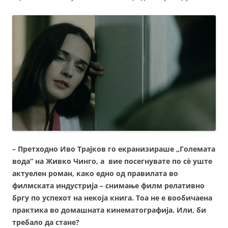
– Претходно Иво Трајков го екранизираше „Големата
вода“ на Живко Чинго, a вие посегнувате по сè уште
актуелен роман, како едно од правилата во
филмската индустрија – снимање филм релативно
бргу по успехот на некоја книга. Тоа не е вообичаена
практика во домашната кинематографија. Или, би
требало да стане?