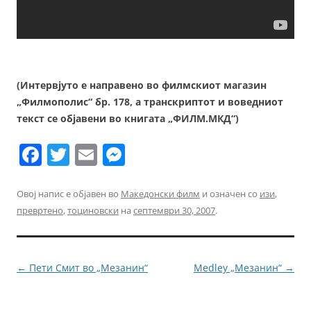
(Интервјуто е направено во филмскиот магазин
„Филмополис“ бр. 178, а транскриптот и воведниот
текст се објавени во книгата „ФИЛМ.МКД“)
F
T
E
M
a
w
m
e
c
itt
ai
ss
Овој напис е објавен во
Македонски филм
и означен со
изи
,
превртено
,
тоциновски
на
септември 30, 2007
.
e
er
l
e
b
n
o
g
Навигација
←
Пети Смит во „Мезанин“
Medley „Мезанин“
→
o
er
за
k
написи