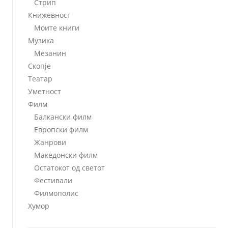
Стрип
Книжевност
Моите книги
Музика
Мезанин
Скопје
Театар
Уметност
Филм
Балкански филм
Европски филм
Жанрови
Македонски филм
Остатокот од светот
Фестивали
Филмополис
Хумор