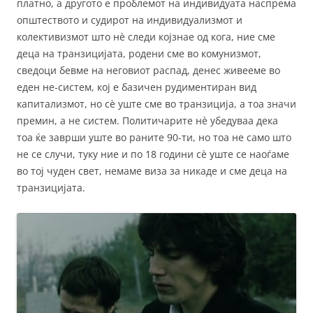
платно, а другото е проблемот на индивидуата наспрема
општеството и судирот на индивидуализмот и
колективизмот што нè следи којзнае од кога, ние сме
деца на транзицијата, родени сме во комунизмот,
сведоци бевме на неговиот распад, денес живееме во
еден не-систем, кој е базичен рудиментиран вид
капитализмот, но сè уште сме во транзиција, а тоа значи
премин, а не систем. Политичарите нè убедуваа дека
тоа ќе заврши уште во раните 90-ти, но тоа не само што
не се случи, туку ние и по 18 години сè уште се наоѓаме
во тој чуден свет, немаме виза за никаде и сме деца на
транзицијата.