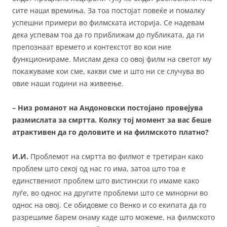
сите наши времиња. За тоа постојат повеќе и помалку
успешни примери во филмската историја. Се надевам
дека успевам тоа да го приближам до публиката, да ги
препознаат времето и контекстот во кои ние
функционираме. Мислам дека со овој филм на светот му
покажуваме кои сме, какви сме и што ни се случува во
овие наши години на живеење.
– Низ романот на Андоновски постојано провејува
размислата за смртта. Колку тој момент за вас беше
атрактивен да го доловите и на филмското платно?
И.И.
Проблемот на смртта во филмот е третиран како
проблем што секој од нас го има, затоа што тоа е
единствениот проблем што вистински го имаме како
луѓе, во однос на другите проблеми што се минорни во
однос на овој. Се обидовме со Венко и со екипата да го
разрешиме барем онаму каде што можеме, на филмското