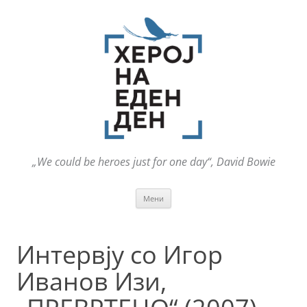
„We could be heroes just for one day“, David Bowie
Оди
Мени
на
содржината
Интервју со Игор
Иванов Изи,