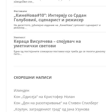
СКОРЕШНИ НАПИСИ
Илинден
Кон „Одисеја“ на Кристофер Нолан
Кон „Ден на разоткривање“ на Стивен Спилберг
„Коулун, заградениот град“ од Јана Узунова