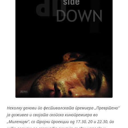
Неколку денови по фестивалската премиера „Превртено“
ја доживеа и својата скопска кинопремиера во
„Милениум“, со тројни проекции од 17.30, 20 и 22.30, по