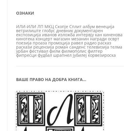
ОЗНАКИ
ИЛИ-ИЛИ
ЛП
МКЦ
Скопје
Сплит
албум
венеција
ветрилиште
глобус
дневник
документарен
експозиција
иванов
изложба
интервју
кан
киненова
кинотека
концерт
магазин
мезанин
награди
осврт
поезија
проаза
промоција
равел
радио
расказ
раскази
рецензија
роман
санденс
телевизија
телма
урбан
фестивал
филм
филмополис
филтер
фипресци
фудбал
шрапнел
јубилеј
ќорвезироска
ВАШЕ ПРАВО НА ДОБРА КНИГА…