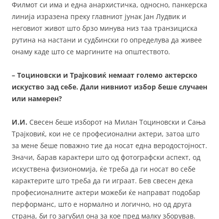
Филмот си има и една анархистичка, односно, панкерска
линија изразена преку главниот јунак Јан Лудвик и
неговиот живот што брзо минува низ таа транзициска
рутина на настани и судбински го определува да живее
онаму каде што се маргините на општеството.
– Тоциновски и Трајковиќ немаат големо актерско
искуство зад себе. Дали нивниот избор беше случаен
или намерен?
И.И.
Свесен беше изборот на Милан Тоциновски и Сања
Трајковиќ, кои не се професионални актери, затоа што
за мене беше поважно тие да носат една веродостојност.
Значи, барав карактери што од фотографски аспект, од
искуствена физиономија, ќе треба да ги носат во себе
карактерите што треба да ги играат. Бев свесен дека
професионалните актери можеби ќе направат подобар
перформанс, што е нормално и логично, но од друга
страна, би го загубил она за кое пред малку зборував.