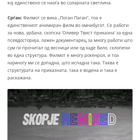
кој единствено се наоѓа во соларната светлина.
Срѓан:
Филмот се вика „Поган Паган“, тоа е
единствениот анимиран филм во омнибусот. Се работи
за нова, урбана, скопска ‘Оливер Твист приказна’ за една
псевдосторија, лажен документарец за многу работи што
сум ги прочитал од весници или од каде било, склопени
во една структура. Филмот е многу рокенрол, и тоа
најмногу ми се допадна, што испадна така. Таква е
структурата на приказната, така е водена и така е
раскажана.