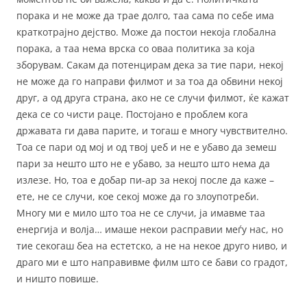
порака и не може да трае долго, таа сама по себе има
краткотрајно дејство. Може да постои некоја глобална
порака, а таа нема врска со оваа политика за која
зборувам. Сакам да потенцирам дека за тие пари, некој
не може да го направи филмот и за тоа да обвини некој
друг, а од друга страна, ако не се случи филмот, ќе кажат
дека се со чисти раце. Постојано е проблем кога
државата ги дава парите, и тогаш е многу чувствително.
Тоа се пари од мој и од твој џеб и не е убаво да земеш
пари за нешто што не е убаво, за нешто што нема да
излезе. Но, тоа е добар пи-ар за некој после да каже –
ете, не се случи, кое секој може да го злоупотреби.
Многу ми е мило што тоа не се случи, ја имавме таа
енергија и волја… имаше некои расправии меѓу нас, но
тие секогаш беа на естетско, а не на некое друго ниво, и
драго ми е што направивме филм што се бави со градот,
и ништо повише.