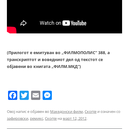
(Прилогот е емитуван во „ФИЛМОПОЛИС“ 388, а
транскриптот и воведниот дел од текстот се
објавени во книгата „ФИЛМ.МКД“)
F
T
E
M
a
w
m
e
c
itt
ai
ss
Овој напис е објавен во
Македонски филм
,
Скопје
и означен со
зафировски
,
ремикс
,
Скопје
на
март 12, 2012
.
e
er
l
e