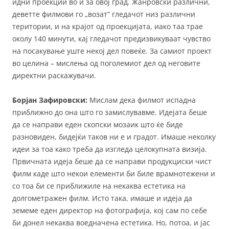
идни проекции во и за овој град. Жанровски различни,
деветте филмови го „возат“ гледачот низ различни
територии, и на крајот од проекцијата, иако таа трае
околу 140 минути, кај гледачот предизвикуваат чувство
на посакување уште некој дел повеќе. За самиот проект
во целина – мислења од поголемиот дел од неговите
директни раскажувачи.
Борјан Зафировски:
Мислам дека филмот испадна
приближно до она што го замислувавме. Идејата беше
да се направи еден скопски мозаик што ќе биде
разновиден, бидејќи таков ни е и градот. Имаше неколку
идеи за тоа како треба да изгледа целокупната визија.
Првичната идеја беше да се направи продукциски чист
филм каде што некои елементи би биле врамнотежени и
со тоа би се приближиле на некаква естетика на
долгометражен филм. Исто така, имаше и идеја да
земеме еден директор на фотографија, кој сам по себе
би донел некаква воедначена естетика. Но, потоа, и јас