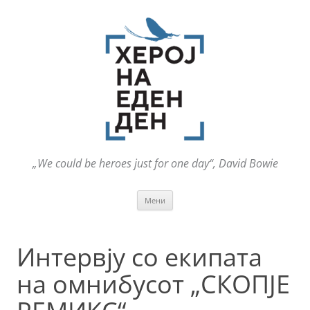
„We could be heroes just for one day“, David Bowie
Оди
Мени
на
содржината
Интервју со екипата
на омнибусот „СКОПЈЕ