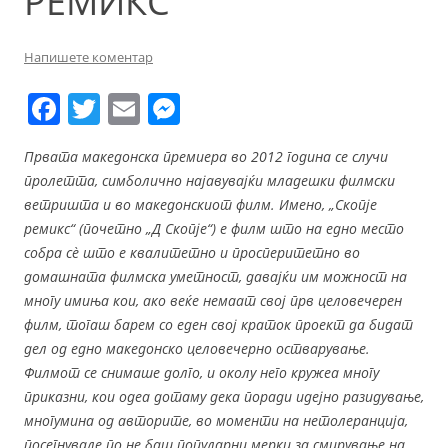
РЕМИКС“
Напишете коментар
F
T
E
M
a
w
m
e
Првата македонска премиера во 2012 година се случи
c
itt
ai
ss
пролетта, симболично најавувајќи младешки филмски
e
er
l
e
ветришта и во македонскиот филм. Имено, „Скопје
b
n
ремикс“ (
почетно „Д Скопје“)
е филм што на едно место
собра сè
што е квалитетно и просперитетно во
o
g
домашната филмска уметност, давајќи им можност на
o
er
многу имиња кои, ако веќе немаат свој прв целовечерен
k
филм, тогаш барем со еден свој краток проект да бидат
дел од едно македонско целовечерно остварување.
Филмот се снимаше долго, и околу него кружеа многу
приказни, кои одеа дотаму дека поради идејно разидување,
многумина од авторите, во моменти на нетолеранција,
посегнувале по не баш популарни мерки за смирување на