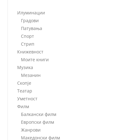
Илуминации
Градови
Патувања
Спорт
Стрип
Книжевност
Моите книги
Музика
Мезанин
Скопје
Театар
Уметност
Филм
Балкански филм
Европски филм
Жанрови
Македонски филм