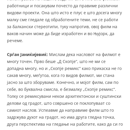
работници и посакувам почесто да правиме различни
видови проекти. Она што исто е плус е што досега многу
малку сме гледале од обработените теми, не се работи
за балкански стереотипи, туку напротив, овој филм на
ваков начин може да биде изработен и во Њујорк, да
речеме.
Срѓан Јаниќијевиќ:
Мислам дека насловот на филмот е
многу точен. Прво беше „Д Скопје“, што не ми се
допадна многу, но и „Скопје ремикс“ како прикаска не го
сакав многу, меѓутоа, кога го видов филмот, ми стана
јасно за што зборуваме. Конечно, и мојот филм, сам по
себе, во буквална смисла, е безмалку „Скопје ремикс“.
Толку се ремиксувани некои архитектонски и суштински
делови од градот, што совршено се поклопуваат со
самиот наслов. Успеавме да направиме филм што го
задржува духот на градот, но има друга гледна точка,
друга перспектива на гледање на работите, како да си го