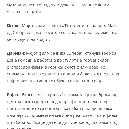
музичари, кои се надевам дека на гледачите ќе им
остават впечаток.
Огнен:
Мојот филм се вика „Фотофиниш“, во него Макс
од Скопје се трка со мотор со ѓаволот, и ќе видиме што
ќе се случи на крајот.
Даријан:
Мојот филм се вика „Опера“, станува збор за
црна комедија работена во стилот на германскиот
експресионизам и американскиот филм-ноар. Го
снимавме во Македонската опера и балет, кој е еден од
најрепрезентативните објекти во нашиот град.
Бојан:
„Bruce Lee is a pussy“ е филм за тројца браќа од
централното градско подрачје, филм што еден од
протагонистите го опишува како банална дијалошка
дијареја со примеси на магичен реализам. Тоа е филм
што бара во Скопје да се роди суперхерој, па макар тој