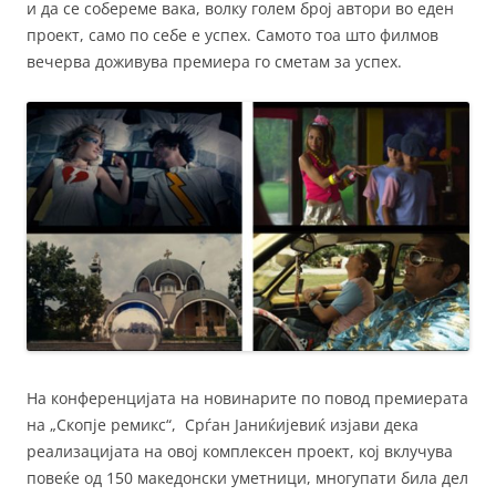
и да се собереме вака, волку голем број автори во еден
проект, само по себе е успех. Самото тоа што филмов
вечерва доживува премиера го сметам за успех.
На конференцијата на новинарите по повод премиерата
на „Скопје ремикс“, Срѓан Јаниќијевиќ изјави дека
реализацијата на овој комплексен проект, кој вклучува
повеќе од 150 македонски уметници, многупати била дел