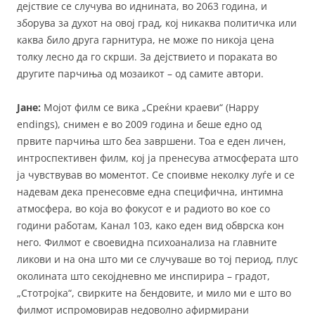
дејствие се случува во иднината, во 2063 година, и
зборува за духот на овој град, кој никаква политичка или
каква било друга гарнитура, не може по никоја цена
толку лесно да го скрши. За дејствието и пораката во
другите парчиња од мозаикот – од самите автори.
Јане:
Мојот филм се вика „Среќни краеви“ (Happy
endings), снимен е во 2009 година и беше едно од
првите парчиња што беа завршени. Тоа е еден личен,
интроспективен филм, кој ја пренесува атмосферата што
ја чувствував во моментот. Се споивме неколку луѓе и се
надевам дека пренесовме една специфична, интимна
атмосфера, во која во фокусот е и радиото во кое со
години работам, Канал 103, како еден вид обврска кон
него. Филмот е своевидна психоанализа на главните
ликови и на она што ми се случуваше во тој период, плус
околината што секојдневно ме инспирира – градот,
„Стотројка“, свирките на бендовите, и мило ми е што во
филмот испромовирав недоволно афирмирани