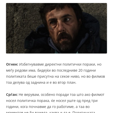
Огнен:
Избегнувавме директни политички пораки, но
меѓу редови има, бидејќи во последниве 20 години
политиката беше присутна на секое ниво, но во филмов
тоа делува од заднина и е во втор план.
Срѓан:
Не верувам, особено поради тоа што ако филмот
носел политичка порака, ќе носел уште од пред три
години, кога почнавме да го работиме, а таа во
моментов не би важела, каква и да е. Политичката