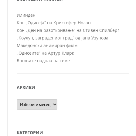
Илинден
Кон „Одисеја“ на Кристофер Нолан
Кон „Ден на разоткривање“ на Стивен Спилберг
„Коулун, заградениот град“ од Јана Узунова
Македонски анимиран филм
„Одисеите“ на Артур Кларк
Боговите паднаа на теме
АРХИВИ
Архиви
КАТЕГОРИИ