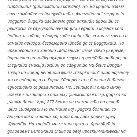
страстите (дипломатски кажано). Но, на крајот излезе
еден симпатичен продукт што „Филмополис“ сесрдно го
поддржа, бидејќи сметавме дека ваквите проекти се
реткост, се случуваат генерациски еднаш и којзнае кога
потоа, и затоа, и покрај сите слабости за кои се свесни и
самите автори, безрезервно треба да се поддржат. На
премиерата во киното „Милениум“ имав среќа (и време)
паралелно да интервјуирам седум од десетте автори, во
следната емисија гостин во студиото ми беше Вардан
Тозија по повод неговиот филм „Свиркачот“ што најмногу
ми се допадна, а со Ѓорче Ставревски и Синиша Евтимов
едноставно се разминавме. Но, Евтимов и онака многу
повеќе е театарски отколку филмски режисер, додека во
„Филмополис“ број 277 бевме на снимањето на делот
што Ставревски го снимаше кај Градска болница, со
Ангелов како скитник кој бара отпушок повеќе пред
зградата. На крајот, ми се чини дека со прилогот ја
доловивме целосната слика за овој проект-манифест на