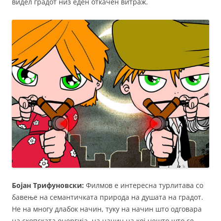
видел градот низ еден откачен витраж.
Бојан Трифуновски:
Филмов е интересна турлитава со
бавење на семантичката природа на душата на градот.
Не на многу длабок начин, туку на начин што одговара
на скопската енергија, на начин на кој нешто што се