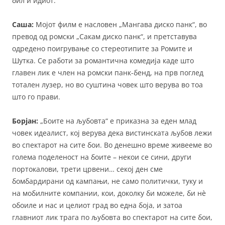
бил и идиот.
Саша:
Мојот филм е насловен „Мангава диско панк“, во
превод од ромски „Сакам диско панк“, и претставува
одредено поигрување со стереотипите за Ромите и
Шутка. Се работи за романтична комедија каде што
главен лик е член на ромски панк-бенд, на прв поглед
тотален лузер, но во суштина човек што верува во тоа
што го прави.
Борјан:
„Боите на љубовта“ е приказна за еден млад
човек идеалист, кој верува дека вистинската љубов лежи
во спектарот на сите бои. Во денешно време живееме во
голема поделеност на боите – некои се сини, други
портокалови, трети црвени… секој ден сме
бомбардирани од кампањи, не само политички, туку и
на мобилните компании, кои, доколку би можеле, би нè
обоиле и нас и целиот град во една боја, и затоа
главниот лик трага по љубовта во спектарот на сите бои,