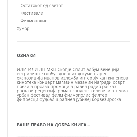
Остатокот од светот
Фестивали
Филмополис
Хумор
ОЗНАКИ
ИЛИ-ИЛИ
ЛП
МКЦ
Скопје
Сплит
албум
венеција
ветрилиште
глобус
дневник
документарен
експозиција
иванов
изложба
интервју
кан
киненова
кинотека
концерт
магазин
мезанин
награди
осврт
поезија
проаза
промоција
равел
радио
расказ
раскази
рецензија
роман
санденс
телевизија
телма
урбан
фестивал
филм
филмополис
филтер
фипресци
фудбал
шрапнел
јубилеј
ќорвезироска
ВАШЕ ПРАВО НА ДОБРА КНИГА…