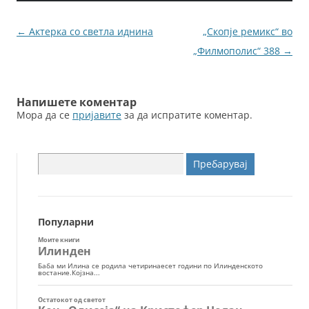
b
n
o
g
Навигација
←
Актерка со светла иднина
„Скопје ремикс“ во
o
er
за
„Филмополис“ 388
→
k
написи
Напишете коментар
Мора да се
пријавите
за да испратите коментар.
Пребарувај
за:
Популарни