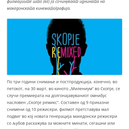
филмаџиите што (ќе) ја сочинуваат иднината на
македонската кинематографија.
По три години снимање и постпродукција, конечно, во
петокот, на 30 март, во киното „Милениум“ во Скопје, се
случи премиерата на долгонајавуваниот омнибус
насловен „Скопје ремикс“. Составен од 9 приказни
снимени од 10 режисери, филмот претставува мал
подвиг во кој новата генерација македонски режисери
со љубов раскажува за можните минати, сегашни или