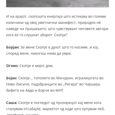
И на крајот, скопската енергија што истекува во големи
количини од овој уметнички манифест, природно нè
наведе на прашањето: што чувствуваат неговите автори
кога ќе го слушнат зборот: Скопје?
Борјан:
За мене Скопје е духот што го носиме, и кој,
според мене, никогаш нема да умре.
Огнен:
Скопје е мојот дом.
Бојан:
Скопје… тополите во Мичурин, игралиштата во
Ново Лисиче, падобранците во „Ригара“ во Чаршија,
бифето на Авдо и Борче во МНТ.
Саша:
Скопје е погледот од прозорецот кај мене кога
станувам отсабајле, маркетот од каде што купувам леб,
автобусот, киново…