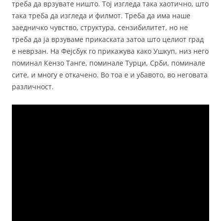
треба да врзувате ништо. Тој изгледа така хаотично, што
така треба да изгледа и филмот. Треба да има наше
заедничко чувство, структура, сензибилитет, но не
треба да ја врзуваме прикаската затоа што целиот град
е неврзан. На Фејсбук го прикажува како Ушкуп, низ него
поминал Кензо Танге, поминале Турци, Срби, поминале
сите, и многу е откачено. Во тоа е и убавото, во неговата
различност.