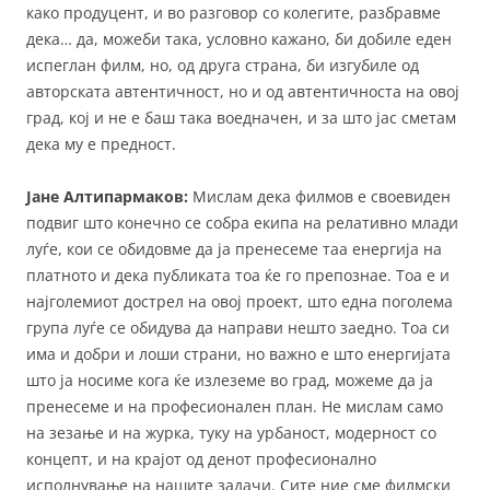
како продуцент, и во разговор со колегите, разбравме
дека… да, можеби така, условно кажано, би добиле еден
испеглан филм, но, од друга страна, би изгубиле од
авторската автентичност, но и од автентичноста на овој
град, кој и не е баш така воедначен, и за што јас сметам
дека му е предност.
Јане Алтипармаков:
Мислам дека филмов е своевиден
подвиг што конечно се собра екипа на релативно млади
луѓе, кои се обидовме да ја пренесеме таа енергија на
платното и дека публиката тоа ќе го препознае. Тоа е и
најголемиот дострел на овој проект, што една поголема
група луѓе се обидува да направи нешто заедно. Тоа си
има и добри и лоши страни, но важно е што енергијата
што ја носиме кога ќе излеземе во град, можеме да ја
пренесеме и на професионален план. Не мислам само
на зезање и на журка, туку на урбаност, модерност со
концепт, и на крајот од денот професионално
исполнување на нашите задачи. Сите ние сме филмски