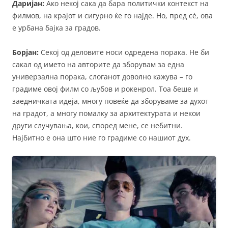
Даријан:
Ако некој сака да бара политички контекст на
филмов, на крајот и сигурно ќе го најде. Но, пред сè, ова
е урбана бајка за градов.
Борјан:
Секој од деловите носи одредена порака. Не би
сакал од името на авторите да зборувам за една
универзална порака, слоганот доволно кажува – го
градиме овој филм со љубов и рокенрол. Тоа беше и
заедничката идеја, многу повеќе да зборуваме за духот
на градот, а многу помалку за архитектурата и некои
други случувања, кои, според мене, се небитни.
Најбитно е она што ние го градиме со нашиот дух.