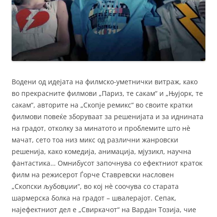
Водени од идејата на филмско-уметнички витраж, како
во прекрасните филмови „Париз, те сакам“ и „Њујорк, те
сакам“, авторите на „Скопје ремикс“ во своите кратки
филмови повеќе зборуваат за решенијата и за иднината
на градот, отколку за минатото и проблемите што нè
мачат, сето тоа низ микс од различни жанровски
решенија, како комедија, анимација, мјузикл, научна
фантастика… Омнибусот започнува со ефектниот краток
филм на режисерот Ѓорче Ставревски насловен
„Скопски љубовџии“, во кој нè соочува со старата
шармерска болка на градот – швалерајот. Сепак,
најефектниот дел е „Свиркачот“ на Вардан Тозија, чие