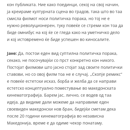
кон публиката. Ние како поединци, секој на свој начин,
ја креираме културната сцена во градов, така што во таа
смисла филмот носи политичка порака, но тој не е
нужно револуционерен, туку повеќе се стреми кон тоа да
биде омнибус на кој ќе се гледа како на уметничко дело
и кој истовремено ќе биде успешен во киносалите.
Јане:
Да, постои еден вид суптилна политичка порака,
секако, не посочувајќи со прст конкретно кон никого.
Постојат филмови што јасно стојат зад своите политички
ставови, но со овој филм тоа не е случај. „Скопје ремикс“
е повеќе естетски исказ, борба и желба да се направи
естетско концептуално поместување во македонската
кинематографија. Барем јас, лично, се водев од таа
идеја, да видиме дали можеме да направиме еден
своевиден македонски нов бран, бидејќи сметам дека
после 20 години кинематографија во независна
Македонија, време е да одиме чекор понатаму.