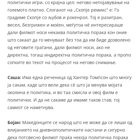
политички игри, со крајна цел: негово непојавување на
големото платно. Слоганот на „Скопје ремикс“ e: Го
градиме Скопје со љубов и рокенрол. Тој е разигран,
весел, безгрижен и моќен, меѓутоа нè интересираше
дали филмот носи некаква политичка порака кон оние
што сакаат да го менуваат без тоа да им биде дозволено
од неговите граѓани, дали филмот носи, ако не
директна, тогаш индиректна политичка порака, а пропо
сопките во текот на процесот на негово снимање.
Саша:
Има една реченица од Хантер Томпсон што многу
ја сакам, каде што вели дека сè што ја менува мојата
околина е политика, и во таа смисла и овој филм е
политички. И да не сакаме да имаме таков став, тој
самиот се наметнува.
Бојан:
Македонците се народ што не може да се лиши од
влијанието на дневнополитичките настани и сигурно
дека потсвесно филмот праќа некоја политичка порака