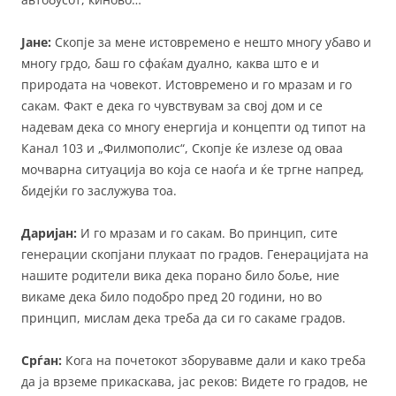
Јане:
Скопје за мене истовремено е нешто многу убаво и
многу грдо, баш го сфаќам дуално, каква што е и
природата на човекот. Истовремено и го мразам и го
сакам. Факт е дека го чувствувам за свој дом и се
надевам дека со многу енергија и концепти од типот на
Канал 103 и „Филмополис“, Скопје ќе излезе од оваа
мочварна ситуација во која се наоѓа и ќе тргне напред,
бидејќи го заслужува тоа.
Даријан:
И го мразам и го сакам. Во принцип, сите
генерации скопјани плукаат по градов. Генерацијата на
нашите родители вика дека порано било боље, ние
викаме дека било подобро пред 20 години, но во
принцип, мислам дека треба да си го сакаме градов.
Срѓан:
Кога на почетокот зборувавме дали и како треба
да ја врземе прикаскава, јас реков: Видете го градов, не