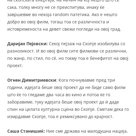
сака, толку многу не се преиспитува, инаку ќе
завршевме во некоја random патетика. Ако е нешто
добро во овој филм, тогаш тоа се различноста и
истовременоста на девет свежи погледи на овој град.
Даријан Пејовски:
Секој пејзаж на Скопје изобилува со
разноликост. И во овој филм сите филмови се различни,
по жанр, по стил, по сè, но токму тоа е бенефитот на овој
проект.
Огнен Димитриевски
: Кога почнувавме пред три
години, идејата беше овој проект да не биде само филм
што ќе го гледаме два часа во кино и потоа ќе го
заборавиме, туку идејата беше овој проект да ѝ даде
спин на целата културна сцена во Скопје. Сметам дека го
измрдавме Скопје, тоа е ремиксувано до крајност.
Саша Станишиќ:
Ние сме држава на малодушна нација,