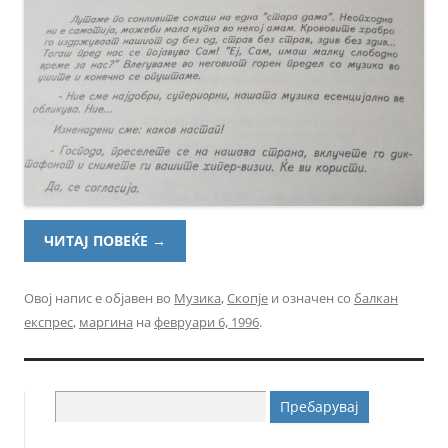
ЧИТАЈ ПОВЕЌЕ
→
Овој напис е објавен во
Музика
,
Скопје
и означен со
балкан
експрес
,
маргина
на
февруари 6, 1996
.
Пребарувај
за: