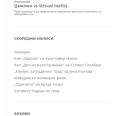
СКОРЕШНИ НАПИСИ
Илинден
Кон „Одисеја“ на Кристофер Нолан
Кон „Ден на разоткривање“ на Стивен Спилберг
„Коулун, заградениот град“ од Јана Узунова
Македонски анимиран филм
„Одисеите“ на Артур Кларк
Боговите паднаа на теме
АРХИВИ