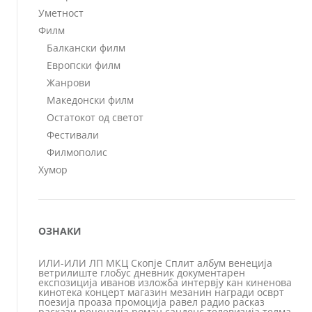
Уметност
Филм
Балкански филм
Европски филм
Жанрови
Македонски филм
Остатокот од светот
Фестивали
Филмополис
Хумор
ОЗНАКИ
ИЛИ-ИЛИ
ЛП
МКЦ
Скопје
Сплит
албум
венеција
ветрилиште
глобус
дневник
документарен
експозиција
иванов
изложба
интервју
кан
киненова
кинотека
концерт
магазин
мезанин
награди
осврт
поезија
проаза
промоција
равел
радио
расказ
раскази
рецензија
роман
санденс
телевизија
телма