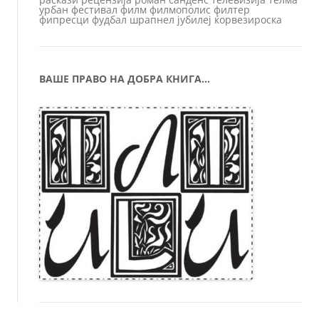
урбан
фестивал
филм
филмополис
филтер
фипресци
фудбал
шрапнел
јубилеј
ќорвезироска
ВАШЕ ПРАВО НА ДОБРА КНИГА…