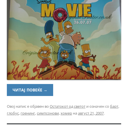
ЧИТАЈ ПОВЕЌЕ
→
Овој напис е објавен во
Остатокот од светот
и означен со
барт
,
глобус
,
гренинг
,
симпсонови
,
хомер
на
август 21, 2007
.