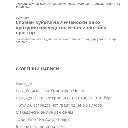
СКОРЕШНИ НАПИСИ
Илинден
Кон „Одисеја“ на Кристофер Нолан
Кон „Ден на разоткривање“ на Стивен Спилберг
„Коулун, заградениот град“ од Јана Узунова
Македонски анимиран филм
„Одисеите“ на Артур Кларк
Боговите паднаа на теме