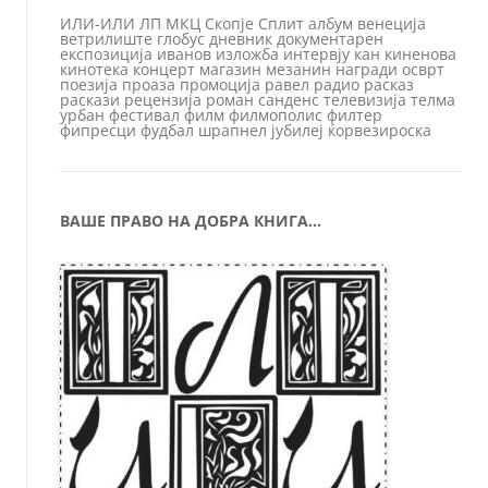
ИЛИ-ИЛИ
ЛП
МКЦ
Скопје
Сплит
албум
венеција
ветрилиште
глобус
дневник
документарен
експозиција
иванов
изложба
интервју
кан
киненова
кинотека
концерт
магазин
мезанин
награди
осврт
поезија
проаза
промоција
равел
радио
расказ
раскази
рецензија
роман
санденс
телевизија
телма
урбан
фестивал
филм
филмополис
филтер
фипресци
фудбал
шрапнел
јубилеј
ќорвезироска
ВАШЕ ПРАВО НА ДОБРА КНИГА…