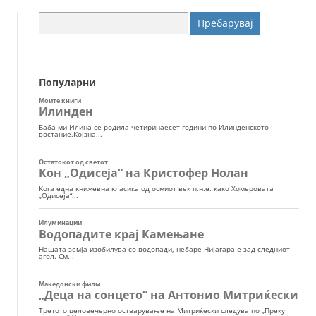
Пребарувај
за:
Популарни