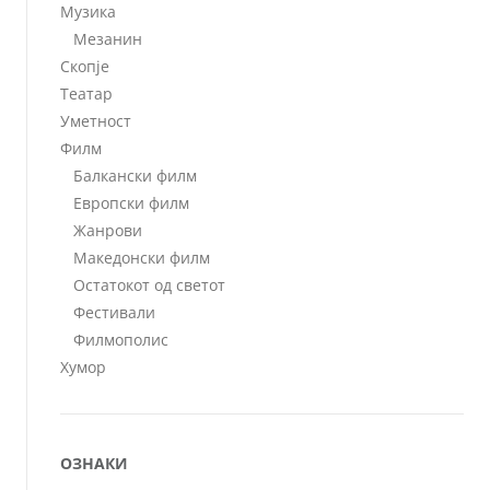
Музика
Мезанин
Скопје
Театар
Уметност
Филм
Балкански филм
Европски филм
Жанрови
Македонски филм
Остатокот од светот
Фестивали
Филмополис
Хумор
ОЗНАКИ