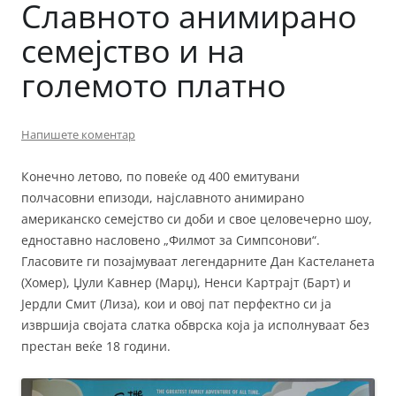
Славното анимирано
семејство и на
големото платно
Напишете коментар
Конечно летово, по повеќе од 400 емитувани
полчасовни епизоди, најславното анимирано
американско семејство си доби и свое целовечерно шоу,
едноставно насловено „Филмот за Симпсонови“.
Гласовите ги позајмуваат легендарните Дан Кастеланета
(Хомер), Џули Кавнер (Марџ), Ненси Картрајт (Барт) и
Јердли Смит (Лиза), кои и овој пат перфектно си ја
извршија својата слатка обврска која ја исполнуваат без
престан веќе 18 години.