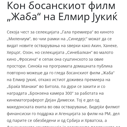
Кон босанскиот филм
„Жаба“ на Елмир Јукиќ
Секоја чест за селекцијата „Гала премиера“ во киното
„Милениум“, во чии рамки на „Синедејс“ можат да се
видат новите остварувања на ѕверки како Акин, Ханеке,
Херцог, Озон, но селекцијата „СинеБалкан“ во малото
кино „Фросина“ е сепак она суштинското за овие
простори. Синоќа на програмата домашната публика
повторно можеше да го гледа босанскиот филм „Жаба“
на Елмир Јукиќ, откако истиот доживеа премиера на
„Браќа Манаки“ во Битола, па дури се закити и со
наградата „Бронзена камера 300“ за работата на
кинематограферот Дејан Димески. Тој е дел од
македонската екипа во ова остварување, бидејќи филмот
финансиски го поддржа и Агенцијата за филм на РМ, дел
од парите се обезбедени и од Србија и Хрватска, а