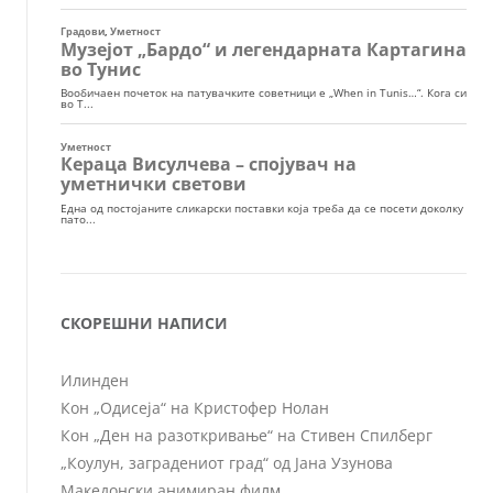
СКОРЕШНИ НАПИСИ
Илинден
Кон „Одисеја“ на Кристофер Нолан
Кон „Ден на разоткривање“ на Стивен Спилберг
„Коулун, заградениот град“ од Јана Узунова
Македонски анимиран филм