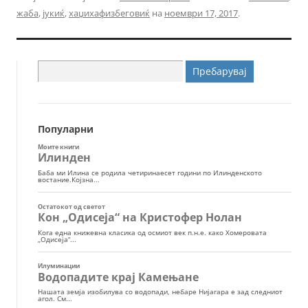
жаба
,
јукиќ
,
хаџихафизбеговиќ
на
ноември 17, 2017
.
Пребарувај
за:
Популарни