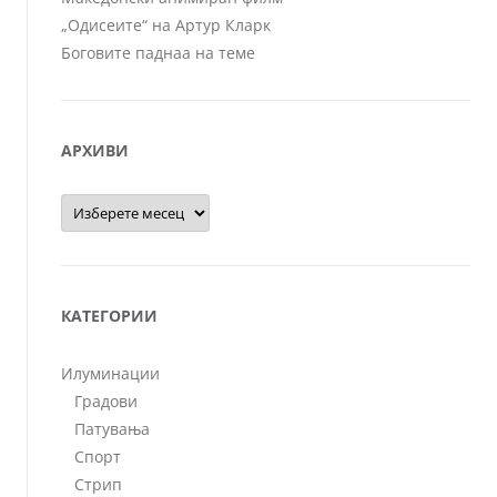
„Одисеите“ на Артур Кларк
Боговите паднаа на теме
АРХИВИ
Архиви
КАТЕГОРИИ
Илуминации
Градови
Патувања
Спорт
Стрип