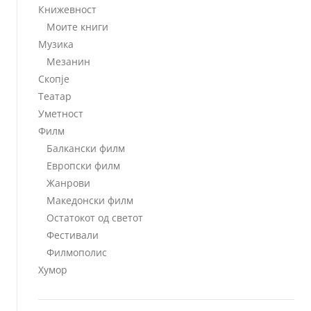
Книжевност
Моите книги
Музика
Мезанин
Скопје
Театар
Уметност
Филм
Балкански филм
Европски филм
Жанрови
Македонски филм
Остатокот од светот
Фестивали
Филмополис
Хумор