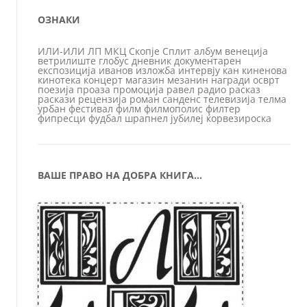
ОЗНАКИ
ИЛИ-ИЛИ
ЛП
МКЦ
Скопје
Сплит
албум
венеција
ветрилиште
глобус
дневник
документарен
експозиција
иванов
изложба
интервју
кан
киненова
кинотека
концерт
магазин
мезанин
награди
осврт
поезија
проаза
промоција
равел
радио
расказ
раскази
рецензија
роман
санденс
телевизија
телма
урбан
фестивал
филм
филмополис
филтер
фипресци
фудбал
шрапнел
јубилеј
ќорвезироска
ВАШЕ ПРАВО НА ДОБРА КНИГА…