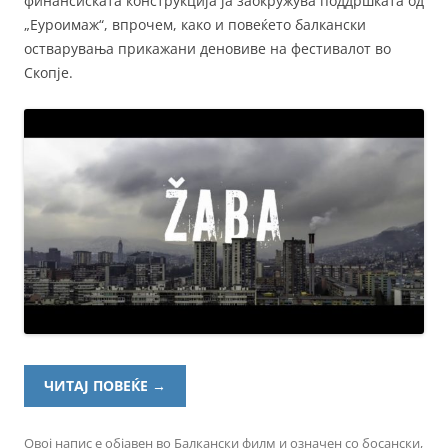
финансиската конструкција ја заокружува поддршката од
„Еуроимаж“, впрочем, како и повеќето балкански
остварувања прикажани деновиве на фестивалот во
Скопје.
ЧИТАЈ ПОВЕЌЕ
→
Овој напис е објавен во
Балкански филм
и означен со
босански
,