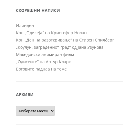
СКОРЕШНИ НАПИСИ
Илинден
Кон „Одисеја“ на Кристофер Нолан
Кон „Ден на разоткривање“ на Стивен Спилберг
„Коулун, заградениот град“ од Јана Узунова
Македонски анимиран филм
„Одисеите“ на Артур Кларк
Боговите паднаа на теме
АРХИВИ
Архиви