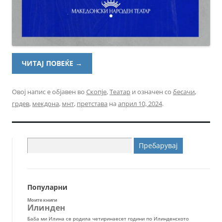
ЧИТАЈ ПОВЕЌЕ
→
Овој напис е објавен во
Скопје
,
Театар
и означен со
бесачи
,
грдев
,
мекдона
,
мнт
,
претстава
на
април 10, 2024
.
Пребарувај
за:
Популарни