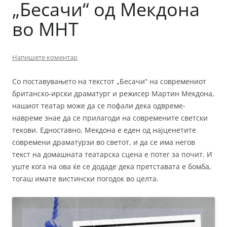
„Бесачи“ од Мекдона
во МНТ
Напишете коментар
Со поставувањето на текстот „Бесачи“ на современиот
британско-ирски драматург и режисер Мартин Мекдона,
нашиот театар може да се пофали дека одвреме-
навреме знае да се прилагоди на современите светски
текови. Едноставно, Мекдона е еден од најценетите
современи драматурзи во светот, и да се има негов
текст на домашната театарска сцена е потег за почит. И
уште кога на ова ќе се додаде дека претставата е бомба,
тогаш имате вистински погодок во целта.