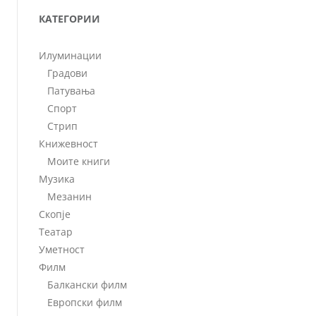
КАТЕГОРИИ
Илуминации
Градови
Патувања
Спорт
Стрип
Книжевност
Моите книги
Музика
Мезанин
Скопје
Театар
Уметност
Филм
Балкански филм
Европски филм