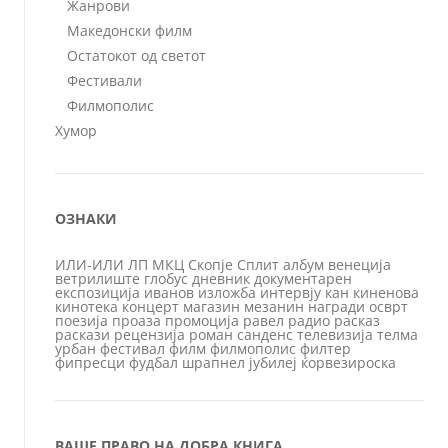
Жанрови
Македонски филм
Остатокот од светот
Фестивали
Филмополис
Хумор
ОЗНАКИ
ИЛИ-ИЛИ
ЛП
МКЦ
Скопје
Сплит
албум
венеција
ветрилиште
глобус
дневник
документарен
експозиција
иванов
изложба
интервју
кан
киненова
кинотека
концерт
магазин
мезанин
награди
осврт
поезија
проаза
промоција
равел
радио
расказ
раскази
рецензија
роман
санденс
телевизија
телма
урбан
фестивал
филм
филмополис
филтер
фипресци
фудбал
шрапнел
јубилеј
ќорвезироска
ВАШЕ ПРАВО НА ДОБРА КНИГА…