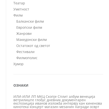
Театар
Уметност
Филм
Балкански филм
Европски филм
Жанрови
Македонски филм
Остатокот од светот
Фестивали
Филмополис
Хумор
ОЗНАКИ
ИЛИ-ИЛИ
ЛП
МКЦ
Скопје
Сплит
албум
венеција
ветрилиште
глобус
дневник
документарен
експозиција
иванов
изложба
интервју
кан
киненова
кинотека
концерт
магазин
мезанин
награди
осврт