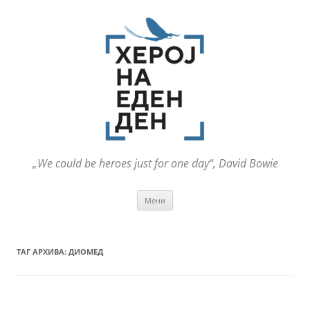
„We could be heroes just for one day“, David Bowie
Оди
Мени
на
содржината
ТАГ АРХИВА:
ДИОМЕД