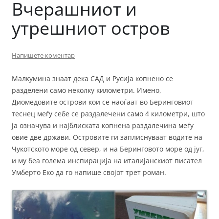
Вчерашниот и
утрешниот остров
Напишете коментар
Малкумина знаат дека САД и Русија копнено се
разделени само неколку километри. Имено,
Диомедовите острови кои се наоѓаат во Беринговиот
теснец меѓу себе се раздалечени само 4 километри, што
ја означува и најблиската копнена раздалечина меѓу
овие две држави. Островите ги заплиснуваат водите на
Чукотското море од север, и на Беринговото море од југ,
и му беа голема инспирација на италијанскиот писател
Умберто Еко да го напише својот трет роман.