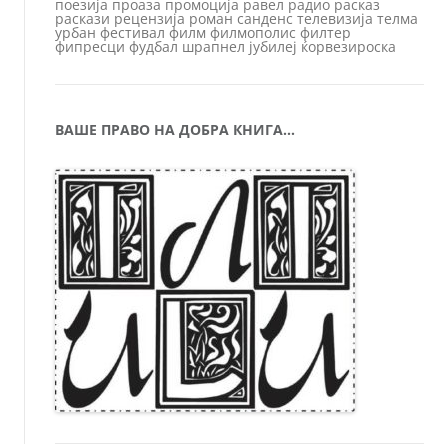
поезија
проаза
промоција
равел
радио
расказ
раскази
рецензија
роман
санденс
телевизија
телма
урбан
фестивал
филм
филмополис
филтер
фипресци
фудбал
шрапнел
јубилеј
ќорвезироска
ВАШЕ ПРАВО НА ДОБРА КНИГА…