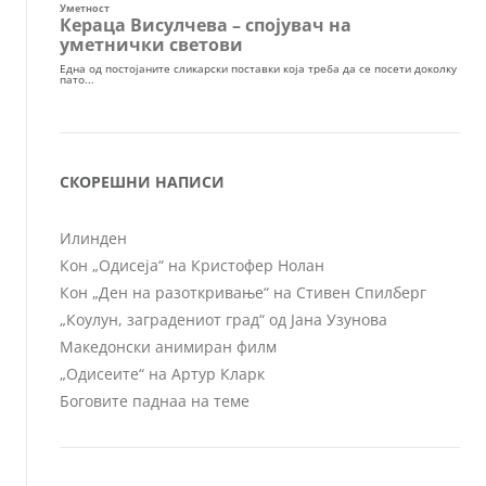
СКОРЕШНИ НАПИСИ
Илинден
Кон „Одисеја“ на Кристофер Нолан
Кон „Ден на разоткривање“ на Стивен Спилберг
„Коулун, заградениот град“ од Јана Узунова
Македонски анимиран филм
„Одисеите“ на Артур Кларк
Боговите паднаа на теме