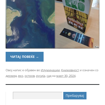
ЧИТАЈ ПОВЕЌЕ
→
Овој напис е објавен во
Илуминации
,
Книжевност
и означен со
диомед
,
еко
,
остров
,
русија
,
сад
на
март 30, 2024
.
Пребарувај
за: