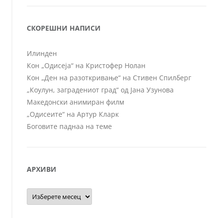
СКОРЕШНИ НАПИСИ
Илинден
Кон „Одисеја“ на Кристофер Нолан
Кон „Ден на разоткривање“ на Стивен Спилберг
„Коулун, заградениот град“ од Јана Узунова
Македонски анимиран филм
„Одисеите“ на Артур Кларк
Боговите паднаа на теме
АРХИВИ
Архиви