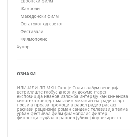
Европски филм
Жанрови
Македонски филм
Остатокот од светот
Фестивали
Филмополис
Хумор
ОЗНАКИ
ИЛИ-ИЛИ
ЛП
МКЦ
Скопје
Сплит
албум
венеција
ветрилиште
глобус
дневник
документарен
експозиција
иванов
изложба
интервју
кан
киненова
кинотека
концерт
магазин
мезанин
награди
осврт
поезија
проаза
промоција
равел
радио
расказ
раскази
рецензија
роман
санденс
телевизија
телма
урбан
фестивал
филм
филмополис
филтер
фипресци
фудбал
шрапнел
јубилеј
ќорвезироска