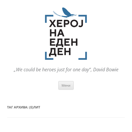
„We could be heroes just for one day“, David Bowie
Оди
Мени
на
содржината
ТАГ АРХИВА:
(Е)ЛИТ