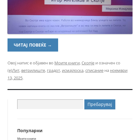
ЧИТАЈ ПОВЕЌЕ
→
Овој напис е објавен во
Моите книги
,
Скопје
и означен со
(е)Лит
,
ветрилиште
,
градот
,
исмајлоска
,
списание
на
ноември
13, 2025
.
Пребарувај
за:
Популарни