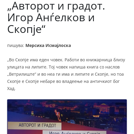
„Авторот и градот.
Игор Анѓелков и
Скопје“
пишува:
Мерсиха Исмајлоска
„Во Скопје има еден човек. Работи во книжарница близу
улицата на липите. Тој човек напиша книга со наслов
„Ветрилиште“ и во неа ги има и липите и Скопје, но тоа
Скопје е Скопје небаре во владеење на античкиот бог
Хад.