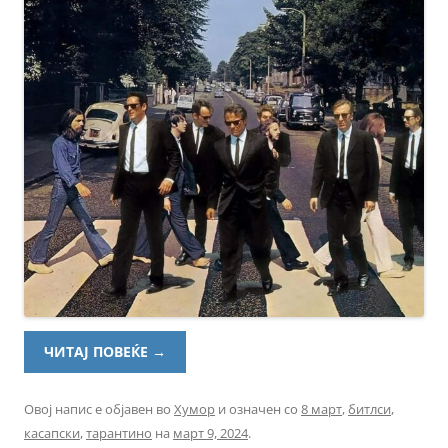
ЧИТАЈ ПОВЕЌЕ
→
Овој напис е објавен во
Хумор
и означен со
8 март
,
битлси
,
касапски
,
тарантино
на
март 9, 2024
.