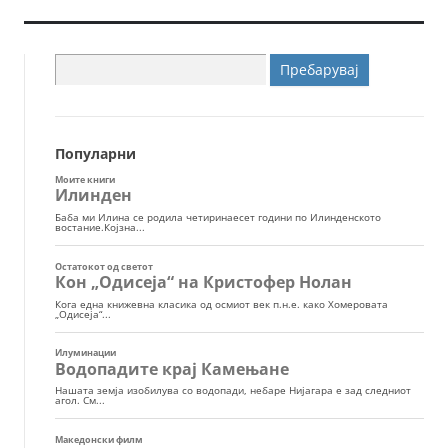
Пребарувај
за:
Популарни