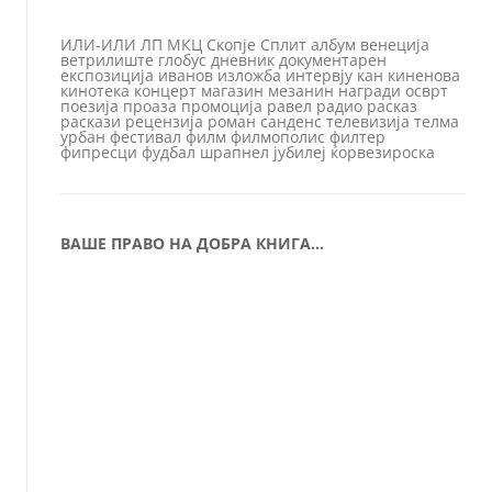
ИЛИ-ИЛИ
ЛП
МКЦ
Скопје
Сплит
албум
венеција
ветрилиште
глобус
дневник
документарен
експозиција
иванов
изложба
интервју
кан
киненова
кинотека
концерт
магазин
мезанин
награди
осврт
поезија
проаза
промоција
равел
радио
расказ
раскази
рецензија
роман
санденс
телевизија
телма
урбан
фестивал
филм
филмополис
филтер
фипресци
фудбал
шрапнел
јубилеј
ќорвезироска
ВАШЕ ПРАВО НА ДОБРА КНИГА…