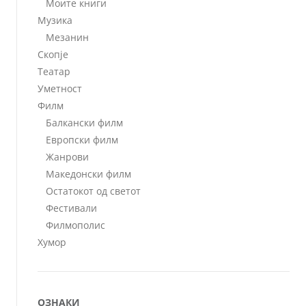
Моите книги
Музика
Мезанин
Скопје
Театар
Уметност
Филм
Балкански филм
Европски филм
Жанрови
Македонски филм
Остатокот од светот
Фестивали
Филмополис
Хумор
ОЗНАКИ