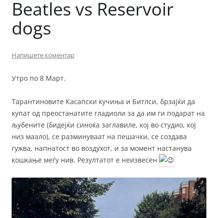
Beatles vs Reservoir
dogs
Напишете коментар
Утро по 8 Март.
Тарантиновите Касапски кучиња и Битлси, брзајќи да
купат од преостанатите гладиоли за да им ги подарат на
љубените (бидејќи синоќа заглавиле, кој во студио, кој
низ маало), се разминуваат на пешачки, се создава
гужва, напнатост во воздухот, и за момент настанува
кошкање меѓу нив. Резултатот е неизвесен