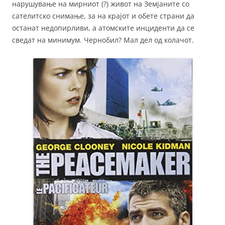
нарушување на мирниот (?) живот на Земјаните со
сателитско снимање, за на крајот и обете страни да
останат недопирливи, а атомските инциденти да се
сведат на минимум. Чернобил? Мал дел од колачот.