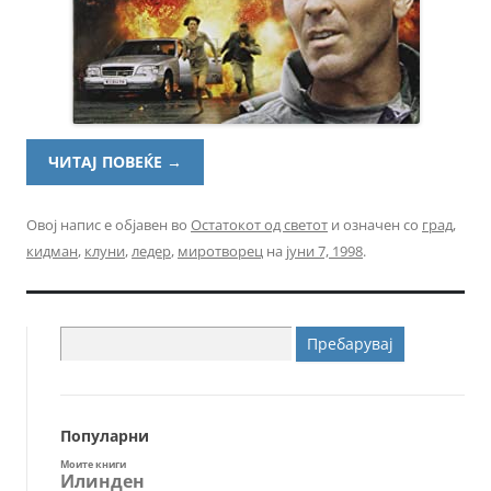
ЧИТАЈ ПОВЕЌЕ
→
Овој напис е објавен во
Остатокот од светот
и означен со
град
,
кидман
,
клуни
,
ледер
,
миротворец
на
јуни 7, 1998
.
Пребарувај
за:
Популарни