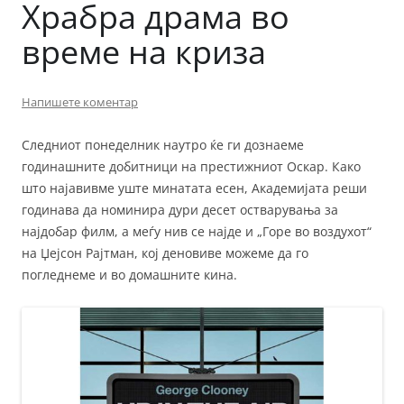
Храбра драма во
време на криза
Напишете коментар
Следниот понеделник наутро ќе ги дознаеме
годинашните добитници на престижниот Оскар. Како
што најавивме уште минатата есен, Академијата реши
годинава да номинира дури десет остварувања за
најдобар филм, а меѓу нив се најде и „Горе во воздухот“
на Џејсон Рајтман, кој деновиве можеме да го
погледнеме и во домашните кина.