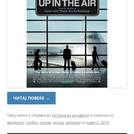
ЧИТАЈ ПОВЕЌЕ
→
Овој напис е објавен во
Остатокот од светот
и означен со
воздухот
,
глобус
,
клуни
,
оскар
,
рајтман
на
март 2, 2010
.