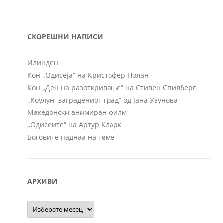
СКОРЕШНИ НАПИСИ
Илинден
Кон „Одисеја“ на Кристофер Нолан
Кон „Ден на разоткривање“ на Стивен Спилберг
„Коулун, заградениот град“ од Јана Узунова
Македонски анимиран филм
„Одисеите“ на Артур Кларк
Боговите паднаа на теме
АРХИВИ
Архиви