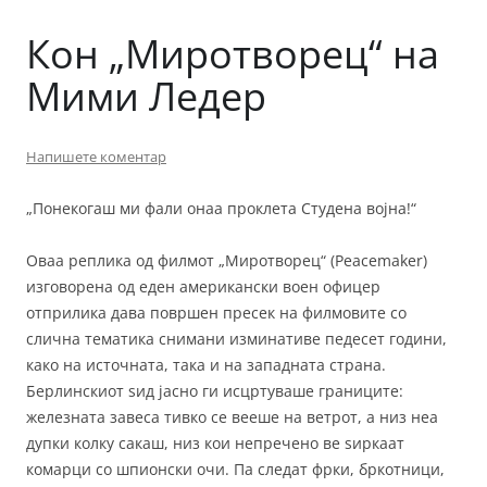
Кон „Миротворец“ на
Мими Ледер
Напишете коментар
„Понекогаш ми фали онаа проклета Студена војна!“
Оваа реплика од филмот „Миротворец“ (Peacemaker)
изговорена од еден американски воен офицер
отприлика дава површен пресек на филмовите со
слична тематика снимани изминативе педесет години,
како на источната, така и на западната страна.
Берлинскиот ѕид јасно ги исцртуваше границите:
железната завеса тивко се вееше на ветрот, а низ неа
дупки колку сакаш, низ кои непречено ве ѕиркаат
комарци со шпионски очи. Па следат фрки, бркотници,