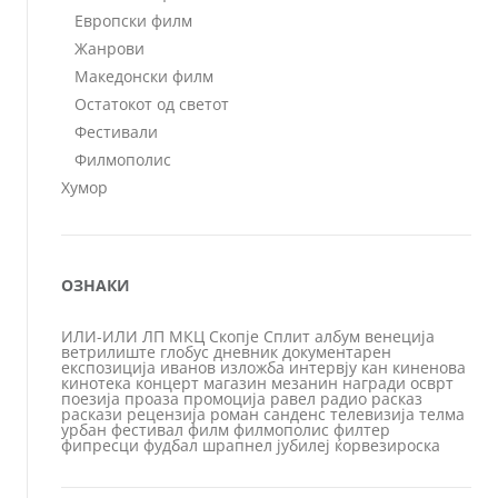
Европски филм
Жанрови
Македонски филм
Остатокот од светот
Фестивали
Филмополис
Хумор
ОЗНАКИ
ИЛИ-ИЛИ
ЛП
МКЦ
Скопје
Сплит
албум
венеција
ветрилиште
глобус
дневник
документарен
експозиција
иванов
изложба
интервју
кан
киненова
кинотека
концерт
магазин
мезанин
награди
осврт
поезија
проаза
промоција
равел
радио
расказ
раскази
рецензија
роман
санденс
телевизија
телма
урбан
фестивал
филм
филмополис
филтер
фипресци
фудбал
шрапнел
јубилеј
ќорвезироска