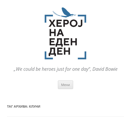
„We could be heroes just for one day“, David Bowie
Оди
Мени
на
содржината
ТАГ АРХИВА:
КЛУНИ