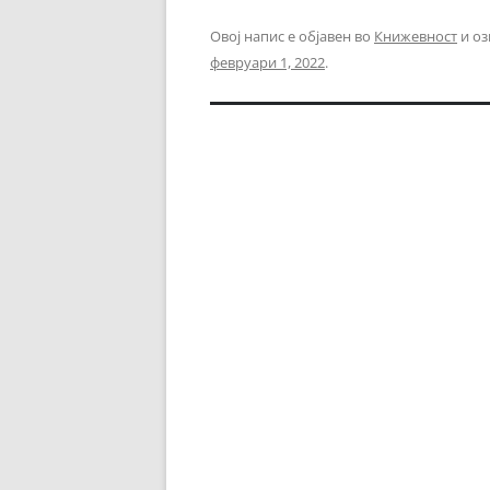
Овој напис е објавен во
Книжевност
и оз
февруари 1, 2022
.