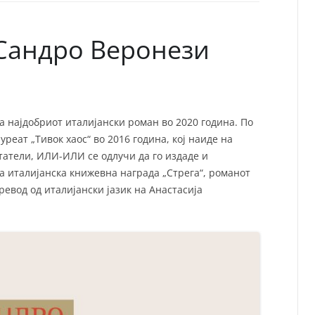
СП
Т
ХУ
 Сандро Веронези
а најдобриот италијански роман во 2020 година. По
реат „Тивок хаос“ во 2016 година, кој наиде на
татели, ИЛИ-ИЛИ се одлучи да го издаде и
а италијанска книжевна награда „Стрега“, романот
ревод од италијански јазик на Анастасија