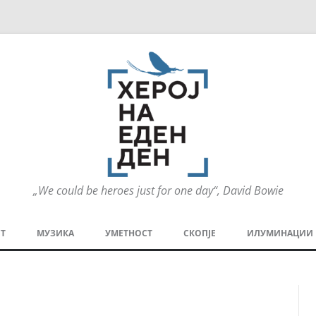
„We could be heroes just for one day“, David Bowie
Оди
на
Т
МУЗИКА
УМЕТНОСТ
СКОПЈЕ
ИЛУМИНАЦИИ
содржината
МЕЗАНИН
СТРИП
ГРА
ТЕАТАР
ПАТ