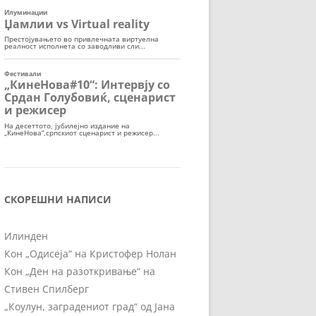
СКОРЕШНИ НАПИСИ
Илинден
Кон „Одисеја“ на Кристофер Нолан
Кон „Ден на разоткривање“ на
Стивен Спилберг
„Коулун, заградениот град“ од Јана