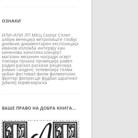
ОЗНАКИ
ИЛИ-ИЛИ
ЛП
МКЦ
Скопје
Сплит
албум
венеција
ветрилиште
глобус
дневник
документарен
експозиција
иванов
изложба
интервју
кан
киненова
кинотека
концерт
магазин
мезанин
награди
осврт
поезија
проаза
промоција
равел
радио
расказ
раскази
рецензија
роман
санденс
телевизија
телма
урбан
фестивал
филм
филмополис
филтер
фипресци
фудбал
шрапнел
јубилеј
ќорвезироска
ВАШЕ ПРАВО НА ДОБРА КНИГА…