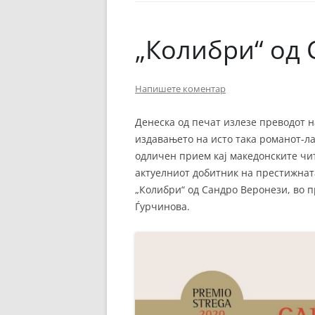
ЕВРОПСКИ ФИЛМ
ОСТАТОКОТ ОД СВЕТО
„Колибри“ од
ЖАНРОВИ
Напишете коментар
ФЕСТИВАЛИ
ФИЛМОПОЛИС
Денеска од печат излезе преводот н
издавањето на исто така романот-лау
одличен прием кај македонските чи
актуелниот добитник на престижнат
„Колибри“ од Сандро Веронези, во п
Ѓурчинова.