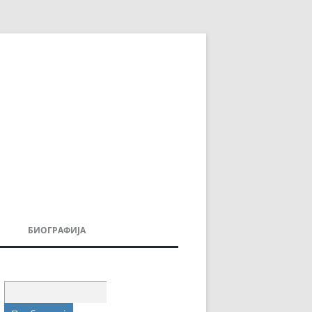
БИОГРАФИЈА
ДОВИ
МОИТЕ КНИГИ
УВАЊА
Пребарувај
за: