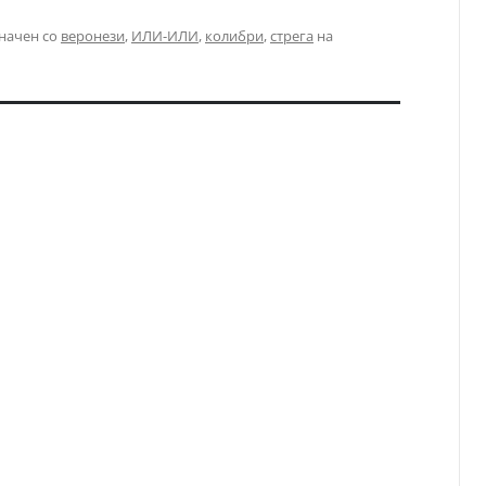
начен со
веронези
,
ИЛИ-ИЛИ
,
колибри
,
стрега
на