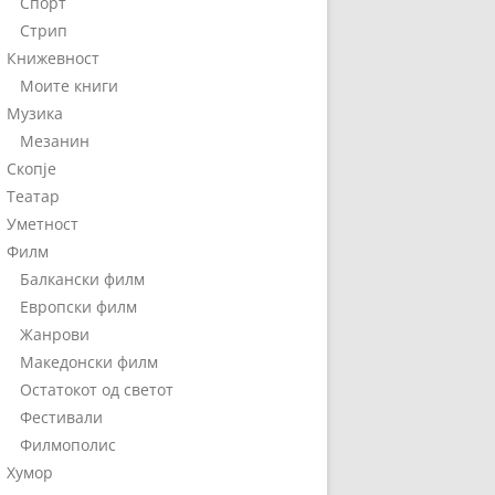
Спорт
Стрип
Книжевност
Моите книги
Музика
Мезанин
Скопје
Театар
Уметност
Филм
Балкански филм
Европски филм
Жанрови
Македонски филм
Остатокот од светот
Фестивали
Филмополис
Хумор