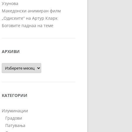
Узунова
Македонски анимиран филм
„Одисеите“ на Артур Кларк
Боговите паднаа на теме
АРХИВИ
Архиви
КАТЕГОРИИ
Илуминации
Градови
Патувања