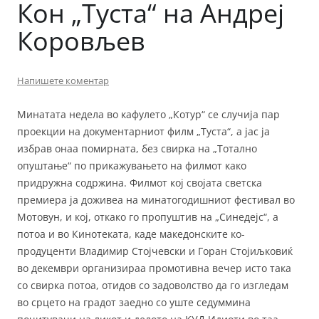
Кон „Туста“ на Андреј
Коровљев
Напишете коментар
Минатата недела во кафулето „Котур“ се случија пар
проекции на документарниот филм „Туста“, а јас ја
избрав онаа помирната, без свирка на „Тотално
опуштање“ по прикажувањето на филмот како
придружна содржина. Филмот кој својата светска
премиера ја доживеа на минатогодишниот фестивал во
Мотовун, и кој, откако го пропуштив на „Синедејс“, а
потоа и во Кинотеката, каде македонските ко-
продуценти Владимир Стојчевски и Горан Стојиљковиќ
во декември организираа промотивна вечер исто така
со свирка потоа, отидов со задоволство да го изгледам
во срцето на градот заедно со уште седуммина