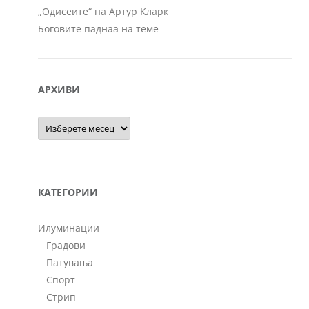
„Одисеите“ на Артур Кларк
Боговите паднаа на теме
АРХИВИ
Архиви
КАТЕГОРИИ
Илуминации
Градови
Патувања
Спорт
Стрип