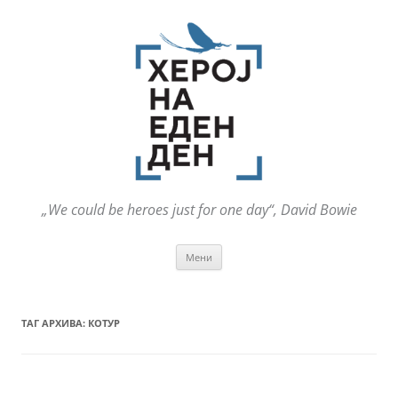
„We could be heroes just for one day“, David Bowie
Оди
Мени
на
содржината
ТАГ АРХИВА:
КОТУР