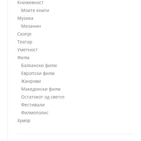
Книжевност
Моите книги
Музика
Мезанин
Скопје
Театар
Уметност
Филм
Балкански филм
Европски филм
Жанрови
Македонски филм
Остатокот од светот
Фестивали
Филмополис
Хумор