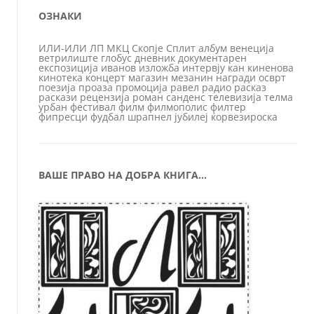
ОЗНАКИ
ИЛИ-ИЛИ
ЛП
МКЦ
Скопје
Сплит
албум
венеција
ветрилиште
глобус
дневник
документарен
експозиција
иванов
изложба
интервју
кан
киненова
кинотека
концерт
магазин
мезанин
награди
осврт
поезија
проаза
промоција
равел
радио
расказ
раскази
рецензија
роман
санденс
телевизија
телма
урбан
фестивал
филм
филмополис
филтер
фипресци
фудбал
шрапнел
јубилеј
ќорвезироска
ВАШЕ ПРАВО НА ДОБРА КНИГА…