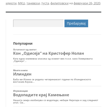
идиоти
,
МКЦ
,
таневски
,
туста
,
филиповски
на
февруари 26, 2020
.
Пребарувај
за:
Популарни