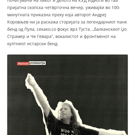
почитувачи на ликот и делото на КУД Идиоти во таа
пријатна скопска четврточна вечер, уживајќи во 100-
минутната приказна преку која авторот Андреј
Коровљев ни ја раскажа сторијата за легендарниот панк
бенд од Пула, секако,со фокус врз Туста, „балканскиот Џо
Страмер и Че Гевара“, вокалистот и фронтменот на
култниот истарски бенд.