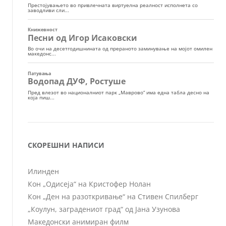
СКОРЕШНИ НАПИСИ
Илинден
Кон „Одисеја“ на Кристофер Нолан
Кон „Ден на разоткривање“ на Стивен Спилберг
„Коулун, заградениот град“ од Јана Узунова
Македонски анимиран филм