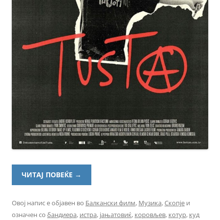
ЧИТАЈ ПОВЕЌЕ
→
Овој напис е објавен во
Балкански филм
,
Музика
,
Скопје
и
означен со
бандиера
,
истра
,
јањатовиќ
,
коровљев
,
котур
,
куд