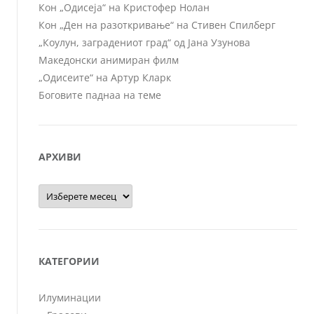
Кон „Одисеја“ на Кристофер Нолан
Кон „Ден на разоткривање“ на Стивен Спилберг
„Коулун, заградениот град“ од Јана Узунова
Македонски анимиран филм
„Одисеите“ на Артур Кларк
Боговите паднаа на теме
АРХИВИ
Архиви
КАТЕГОРИИ
Илуминации