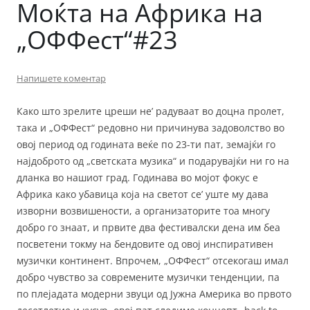
Моќта на Африка на
„ОФФест“#23
Напишете коментар
Како што зрелите цреши не’ радуваат во доцна пролет,
така и „ОФФест“ редовно ни причинува задоволство во
овој период од годината веќе по 23-ти пат, земајќи го
најдоброто од „светската музика“ и подарувајќи ни го на
дланка во нашиот град. Годинава во мојот фокус е
Африка како убавица која на светот се’ уште му дава
изворни возвишености, а организаторите тоа многу
добро го знаат, и првите два фестивалски дена им беа
посветени токму на бендовите од овој инспиративен
музички континент. Впрочем, „ОФФест“ отсекогаш имал
добро чувство за современите музички тенденции, па
по плејадата модерни звуци од Јужна Америка во првото