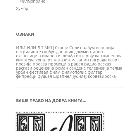
Филмополис
Хумор
ОЗНАКИ
ИЛИ-ИЛИ
ЛП
МКЦ
Скопје
Сплит
албум
венеција
ветрилиште
глобус
дневник
документарен
експозиција
иванов
изложба
интервју
кан
киненова
кинотека
концерт
магазин
мезанин
награди
осврт
поезија
проаза
промоција
равел
радио
расказ
раскази
рецензија
роман
санденс
телевизија
телма
урбан
фестивал
филм
филмополис
филтер
фипресци
фудбал
шрапнел
јубилеј
ќорвезироска
ВАШЕ ПРАВО НА ДОБРА КНИГА…