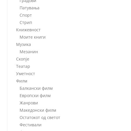
Градови
Патувања
Спорт
Стрип
Книжевност
Моите книги
Музика
Мезанин
Скопје
Театар
Уметност
Филм
Балкански филм
Европски филм
Жанрови
Македонски филм
Остатокот од светот
Фестивали