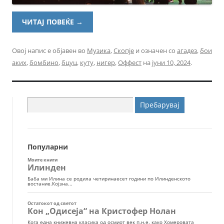
ЧИТАЈ ПОВЕЌЕ
→
Овој напис е објавен во
Музика
,
Скопје
и означен со
агадез
,
бои
аких
,
бомбино
,
бцуц
,
куту
,
нигер
,
Оффест
на
јуни 10, 2024
.
Пребарувај
за:
Популарни