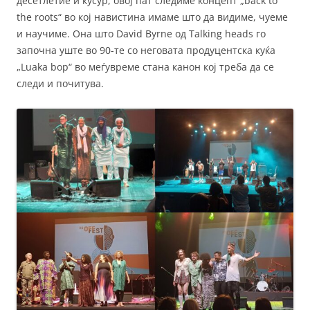
десетлетие и кусур, овој пат следиме концепт „back to
the roots“ во кој навистина имаме што да видиме, чуеме
и научиме. Она што David Byrne од Talking heads го
започна уште во 90-те со неговата продуцентска куќа
„Luaka bop“ во меѓувреме стана канон кој треба да се
следи и почитува.