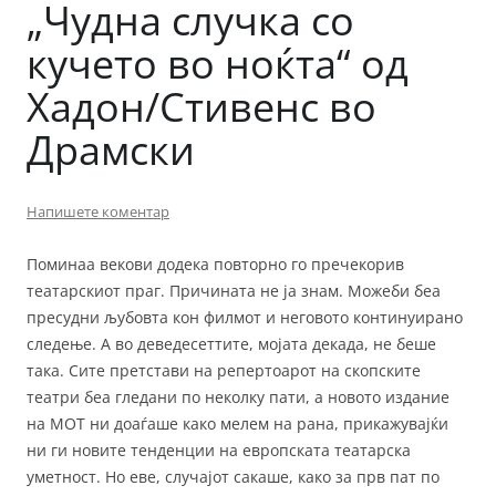
„Чудна случка со
кучето во ноќта“ од
Хадон/Стивенс во
Драмски
Напишете коментар
Поминаа векови додека повторно го пречекорив
театарскиот праг. Причината не ја знам. Можеби беа
пресудни љубовта кон филмот и неговото континуирано
следење. А во деведесеттите, мојата декада, не беше
така. Сите претстави на репертоарот на скопските
театри беа гледани по неколку пати, а новото издание
на МОТ ни доаѓаше како мелем на рана, прикажувајќи
ни ги новите тенденции на европската театарска
уметност. Но еве, случајот сакаше, како за прв пат по