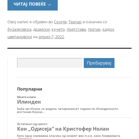
ЧИТАЈ ПОВЕЌЕ
→
Овој напис е објавен во
Скопје
,
Театар
и означен со
бузалковска
,
драмски
,
кучето
,
претстава
,
театар
,
хадон
,
цветановски
на
април 7, 2022
.
Пребарувај
за:
Популарни