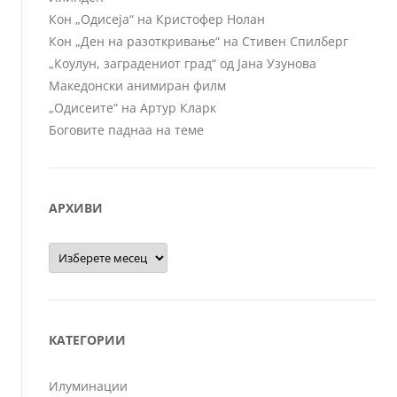
Кон „Одисеја“ на Кристофер Нолан
Кон „Ден на разоткривање“ на Стивен Спилберг
„Коулун, заградениот град“ од Јана Узунова
Македонски анимиран филм
„Одисеите“ на Артур Кларк
Боговите паднаа на теме
АРХИВИ
Архиви
КАТЕГОРИИ
Илуминации