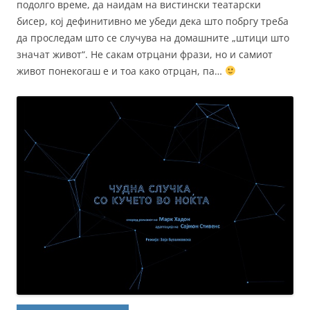
подолго време, да наидам на вистински театарски
бисер, кој дефинитивно ме убеди дека што побргу треба
да проследам што се случува на домашните „штици што
значат живот“. Не сакам отрцани фрази, но и самиот
живот понекогаш е и тоа како отрцан, па…