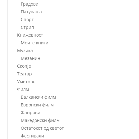
Градови
Патувања
Спорт
Стрип
Книжевност
Моите книги
Музика
Мезанин
Скопје
Театар
Уметност
Филм
Балкански филм
Европски филм
Жанрови
Македонски филм
Остатокот од светот
Фестивали