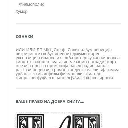
Филмополис
Хумор
ОЗНАКИ
ИЛИ-ИЛИ
ЛП
МКЦ
Скопје
Сплит
албум
венеција
ветрилиште
глобус
дневник
документарен
експозиција
иванов
изложба
интервју
кан
киненова
кинотека
концерт
магазин
мезанин
награди
осврт
поезија
проаза
промоција
равел
радио
расказ
раскази
рецензија
роман
санденс
телевизија
телма
урбан
фестивал
филм
филмополис
филтер
фипресци
фудбал
шрапнел
јубилеј
ќорвезироска
ВАШЕ ПРАВО НА ДОБРА КНИГА…