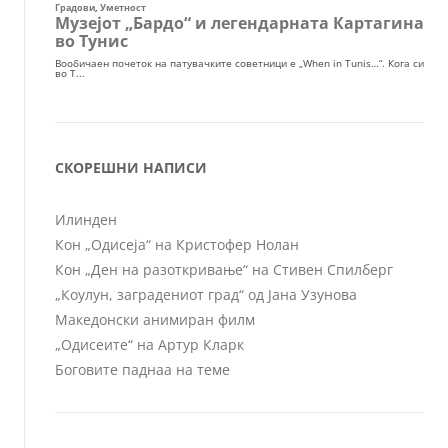
СКОРЕШНИ НАПИСИ
Илинден
Кон „Одисеја“ на Кристофер Нолан
Кон „Ден на разоткривање“ на Стивен Спилберг
„Коулун, заградениот град“ од Јана Узунова
Македонски анимиран филм
„Одисеите“ на Артур Кларк
Боговите паднаа на теме