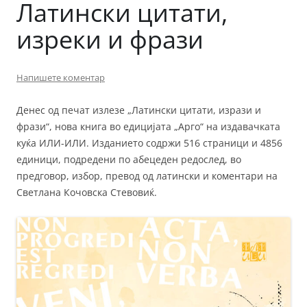
Латински цитати,
изреки и фрази
Напишете коментар
Денес од печат излезе „Латински цитати, изрази и
фрази“, нова книга во едицијата „Арго“ на издавачката
куќа ИЛИ-ИЛИ. Изданието содржи 516 страници и 4856
единици, подредени по абецеден редослед, во
предговор, избор, превод од латински и коментари на
Светлана Кочовска Стевовиќ.