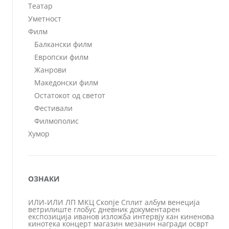
Театар
Уметност
Филм
Балкански филм
Европски филм
Жанрови
Македонски филм
Остатокот од светот
Фестивали
Филмополис
Хумор
ОЗНАКИ
ИЛИ-ИЛИ
ЛП
МКЦ
Скопје
Сплит
албум
венеција
ветрилиште
глобус
дневник
документарен
експозиција
иванов
изложба
интервју
кан
киненова
кинотека
концерт
магазин
мезанин
награди
осврт