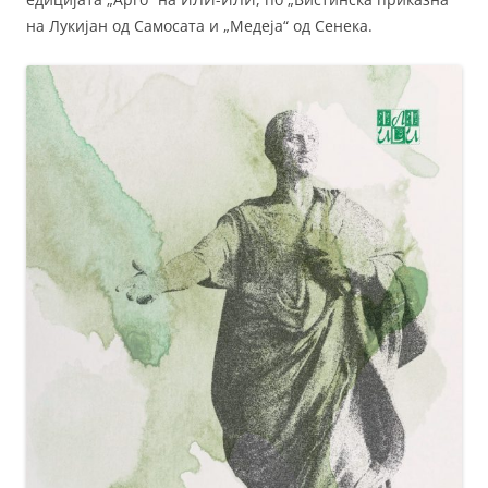
на Лукијан од Самосата и „Медеја“ од Сенека.