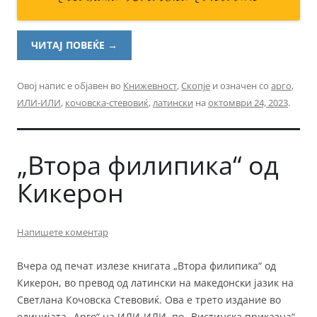
ЧИТАЈ ПОВЕЌЕ
→
Овој напис е објавен во
Книжевност
,
Скопје
и означен со
арго
,
ИЛИ-ИЛИ
,
кочовска-стевовиќ
,
латински
на
октомври 24, 2023
.
„Втора филипика“ од
Кикерон
Напишете коментар
Вчера од печат излезе книгата „Втора филипика“ од
Кикерон, во превод од латински на македонски јазик на
Светлана Кочовска Стевовиќ. Ова е трето издание во
едицијата „Арго“ на ИЛИ-ИЛИ, по „Вистинска приказна“