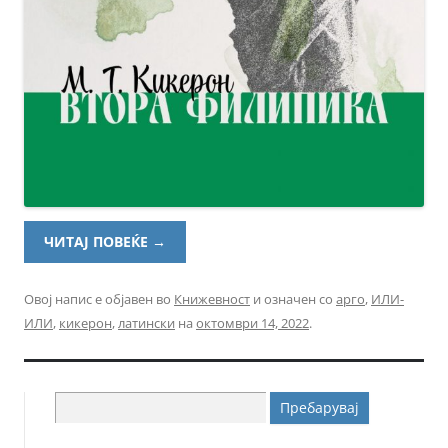
ЧИТАЈ ПОВЕЌЕ
→
Овој напис е објавен во
Книжевност
и означен со
арго
,
ИЛИ-
ИЛИ
,
кикерон
,
латински
на
октомври 14, 2022
.
Пребарувај
за: