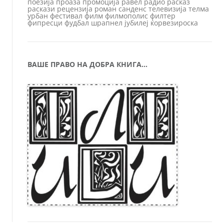
поезија
проаза
промоција
равел
радио
расказ
раскази
рецензија
роман
санденс
телевизија
телма
урбан
фестивал
филм
филмополис
филтер
фипресци
фудбал
шрапнел
јубилеј
ќорвезироска
ВАШЕ ПРАВО НА ДОБРА КНИГА…