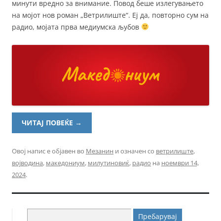
минути вредно за внимание. Повод беше излегувањето
на мојот нов роман „Ветрилиште“. Еј да, повторно сум на
радио, мојата прва медиумска љубов
ЧИТАЈ ПОВЕЌЕ
→
Овој напис е објавен во
Мезанин
и означен со
ветрилиште
,
војводина
,
македониум
,
милутиновиќ
,
радио
на
ноември 14,
2024
.
Пребарувај