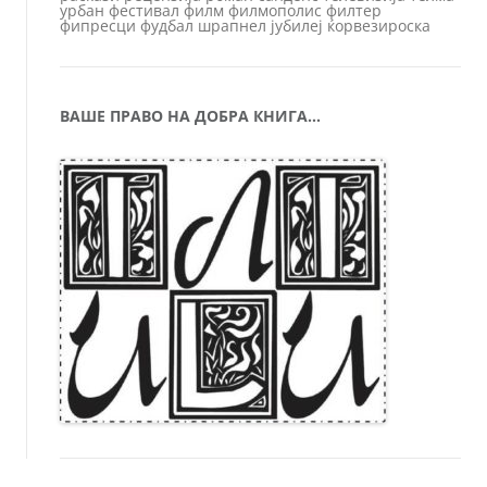
урбан
фестивал
филм
филмополис
филтер
фипресци
фудбал
шрапнел
јубилеј
ќорвезироска
ВАШЕ ПРАВО НА ДОБРА КНИГА…