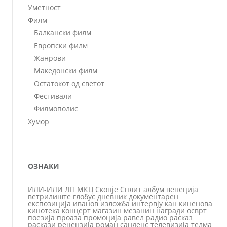
Уметност
Филм
Балкански филм
Европски филм
Жанрови
Македонски филм
Остатокот од светот
Фестивали
Филмополис
Хумор
ОЗНАКИ
ИЛИ-ИЛИ
ЛП
МКЦ
Скопје
Сплит
албум
венеција
ветрилиште
глобус
дневник
документарен
експозиција
иванов
изложба
интервју
кан
киненова
кинотека
концерт
магазин
мезанин
награди
осврт
поезија
проаза
промоција
равел
радио
расказ
раскази
рецензија
роман
санденс
телевизија
телма