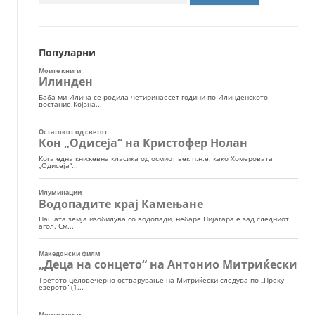
за:
Популарни