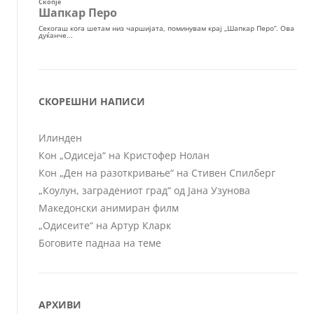
СКОРЕШНИ НАПИСИ
Илинден
Кон „Одисеја“ на Кристофер Нолан
Кон „Ден на разоткривање“ на Стивен Спилберг
„Коулун, заградениот град“ од Јана Узунова
Македонски анимиран филм
„Одисеите“ на Артур Кларк
Боговите паднаа на теме
АРХИВИ