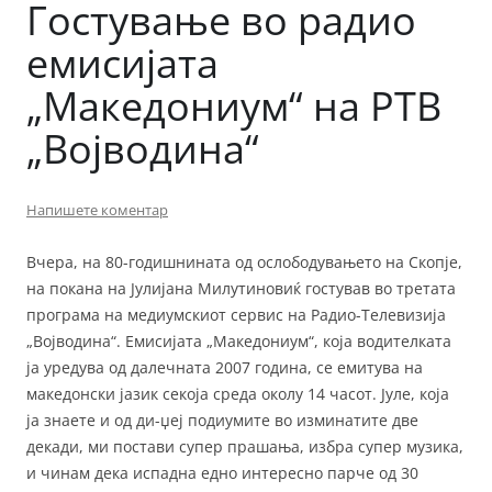
Гостување во радио
емисијата
„Македониум“ на РТВ
„Војводина“
Напишете коментар
Вчера, на 80-годишнината од ослободувањето на Скопје,
на покана на Јулијана Милутиновиќ гостував во третата
програма на медиумскиот сервис на Радио-Телевизија
„Војводина“. Eмисијата „Македониум“, која водителката
ја уредува од далечната 2007 година, се емитува на
македонски јазик секоја среда околу 14 часот. Јуле, која
ја знаете и од ди-џеј подиумите во изминатите две
декади, ми постави супер прашања, избра супер музика,
и чинам дека испадна едно интересно парче од 30