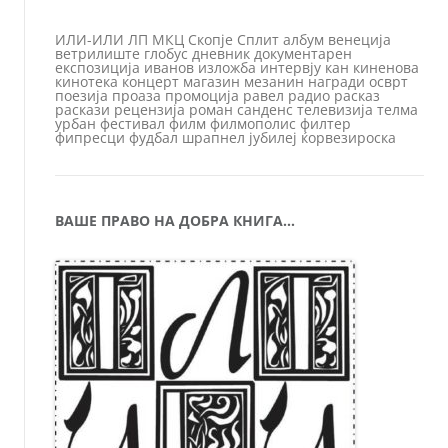
ИЛИ-ИЛИ
ЛП
МКЦ
Скопје
Сплит
албум
венеција
ветрилиште
глобус
дневник
документарен
експозиција
иванов
изложба
интервју
кан
киненова
кинотека
концерт
магазин
мезанин
награди
осврт
поезија
проаза
промоција
равел
радио
расказ
раскази
рецензија
роман
санденс
телевизија
телма
урбан
фестивал
филм
филмополис
филтер
фипресци
фудбал
шрапнел
јубилеј
ќорвезироска
ВАШЕ ПРАВО НА ДОБРА КНИГА…