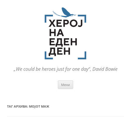
„We could be heroes just for one day“, David Bowie
Оди
Мени
на
содржината
ТАГ АРХИВА:
МОЈОТ МАЖ