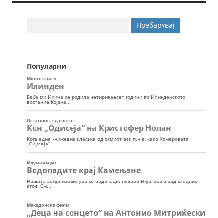
Пребарувај
за:
Популарни