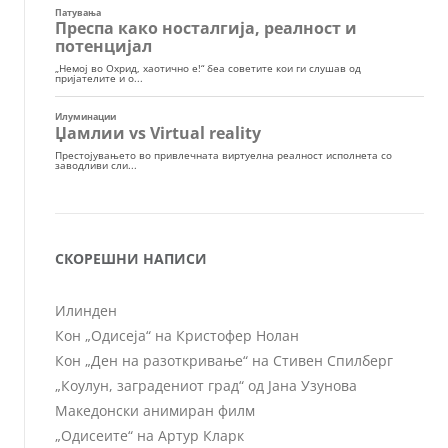
СКОРЕШНИ НАПИСИ
Илинден
Кон „Одисеја“ на Кристофер Нолан
Кон „Ден на разоткривање“ на Стивен Спилберг
„Коулун, заградениот град“ од Јана Узунова
Македонски анимиран филм
„Одисеите“ на Артур Кларк