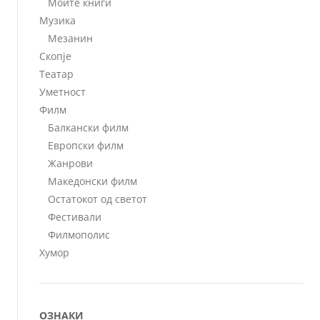
Моите книги
Музика
Мезанин
Скопје
Театар
Уметност
Филм
Балкански филм
Европски филм
Жанрови
Македонски филм
Остатокот од светот
Фестивали
Филмополис
Хумор
ОЗНАКИ