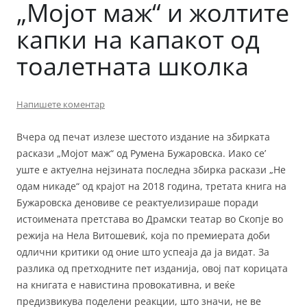
„Мојот маж“ и жолтите
капки на капакот од
тоалетната школка
Напишете коментар
Вчера од печат излезе шестото издание на збирката
раскази „Мојот маж“ од Румена Бужаровска. Иако се’
уште е актуелна нејзината последна збирка раскази „Не
одам никаде“ од крајот на 2018 година, третата книга на
Бужаровска деновиве се реактуелизираше поради
истоимената претстава во Драмски театар во Скопје во
режија на Нела Витошевиќ, која по премиерата доби
одлични критики од оние што успеаја да ја видат. За
разлика од претходните пет изданија, овој пат корицата
на книгата е навистина провокативна, и веќе
предизвикува поделени реакции, што значи, не ве