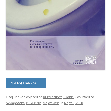
ЧИТАЈ ПОВЕЌЕ
→
Овој напис е објавен во
Книжевност
,
Скопје
и означен со
бужаровска
,
ИЛИ-ИЛИ
,
мојот маж
на
март 3, 2020
.