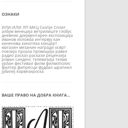
ОЗНАКИ
ИЛИ-ИЛИ
ЛП
МКЦ
Скопје
Сплит
албум
венеција
ветрилиште
глобус
дневник
документарен
експозиција
иванов
изложба
интервју
кан
киненова
кинотека
концерт
магазин
мезанин
награди
осврт
поезија
проаза
промоција
равел
радио
расказ
раскази
рецензија
роман
санденс
телевизија
телма
урбан
фестивал
филм
филмополис
филтер
фипресци
фудбал
шрапнел
јубилеј
ќорвезироска
ВАШЕ ПРАВО НА ДОБРА КНИГА…