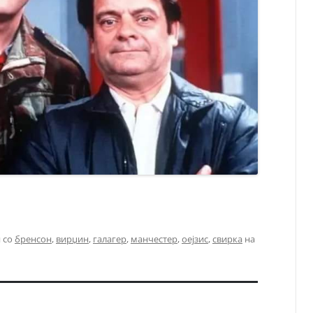
 со
бренсон
,
вирџин
,
галагер
,
манчестер
,
оејзис
,
свирка
на