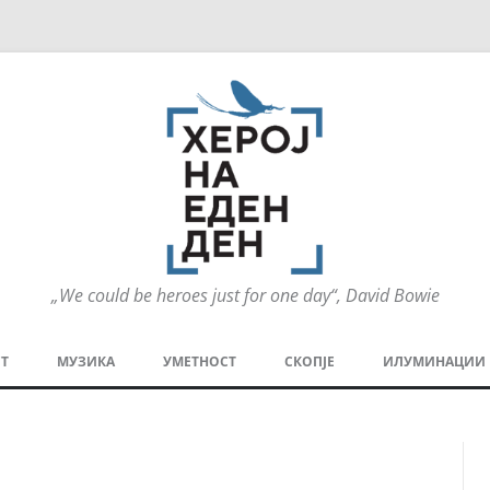
„We could be heroes just for one day“, David Bowie
Оди
на
Т
МУЗИКА
УМЕТНОСТ
СКОПЈЕ
ИЛУМИНАЦИИ
содржината
МЕЗАНИН
СТРИП
ГРА
ТЕАТАР
ПАТ