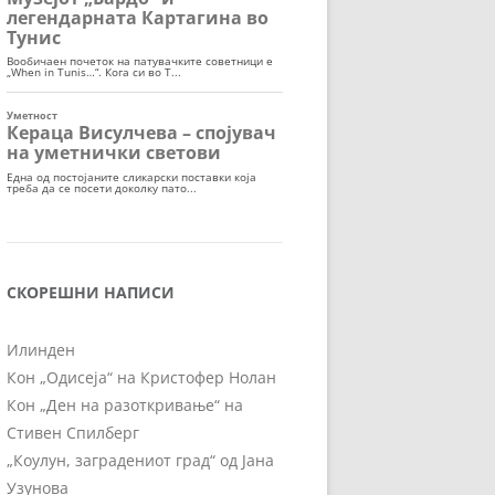
СКОРЕШНИ НАПИСИ
Илинден
Кон „Одисеја“ на Кристофер Нолан
Кон „Ден на разоткривање“ на
Стивен Спилберг
„Коулун, заградениот град“ од Јана
Узунова