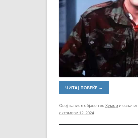
ЧИТАЈ ПОВЕЌЕ
→
Овој напис е објавен во
Хумор
и означен
октомври 12, 2024
.