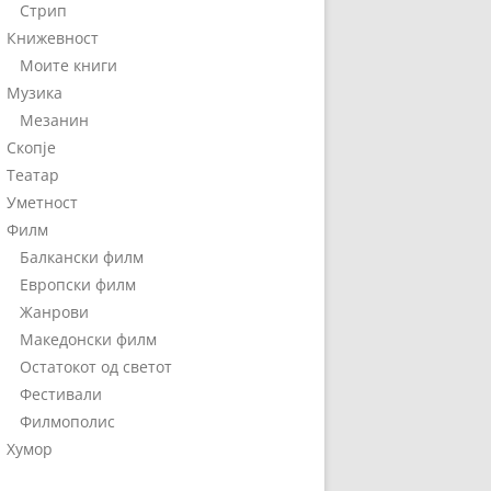
Стрип
Книжевност
Моите книги
Музика
Мезанин
Скопје
Театар
Уметност
Филм
Балкански филм
Европски филм
Жанрови
Македонски филм
Остатокот од светот
Фестивали
Филмополис
Хумор