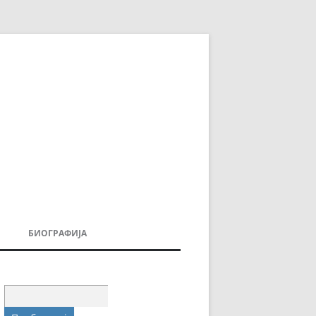
БИОГРАФИЈА
ДОВИ
МОИТЕ КНИГИ
УВАЊА
Пребарувај
за: