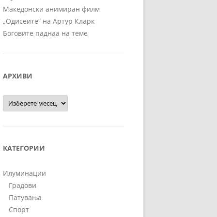
Македонски анимиран филм
„Одисеите“ на Артур Кларк
Боговите паднаа на теме
АРХИВИ
Архиви
КАТЕГОРИИ
Илуминации
Градови
Патувања
Спорт