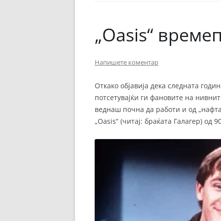
ЕВРОПСКИ ФИЛМ
ОСТАТОКОТ ОД СВЕТО
„Oasis“ време
ЖАНРОВИ
Напишете коментар
ФЕСТИВАЛИ
ФИЛМОПОЛИС
Откако објавија дека следната годи
потсетувајќи ги фановите на нивни
веднаш почна да работи и од „нафта
„Oasis“ (читај: браќата Галагер) од 