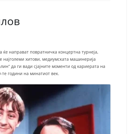
СП
Т
ХУ
плов
на ќе направат повратничка концертна турнеја,
те најголеми хитови, медиумската машинерија
лин“ да ги вади сјајните моменти од кариерата на
90-те години на минатиот век.