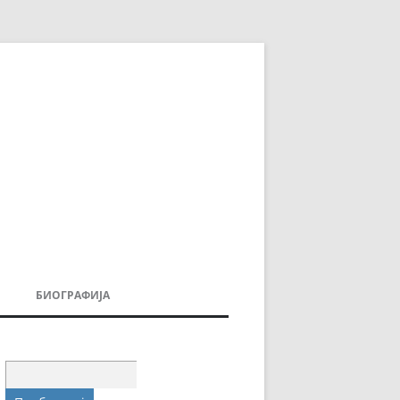
БИОГРАФИЈА
ДОВИ
МОИТЕ КНИГИ
УВАЊА
Пребарувај
за: