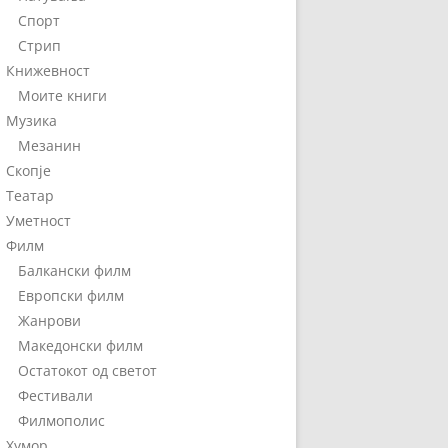
Спорт
Стрип
Книжевност
Моите книги
Музика
Мезанин
Скопје
Театар
Уметност
Филм
Балкански филм
Европски филм
Жанрови
Македонски филм
Остатокот од светот
Фестивали
Филмополис
Хумор