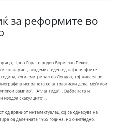
СП
Т
ХУ
ќ за реформите во
о
орица, Црна Гора, е роден Борислав Пекиќ,
и сценарист, академик, еден од најзначајните
 година, кога емигрирал во Лондон, тој живеел во
лиографија исполнета со антологиски дела, меѓу кои
е упокои вампир“, „Атлантида“, „Одбраната и
ги изедоа скакулците“…
ст од врвниот интелектуалец кој се однесува на
тира од далечната 1955 година, но очигледно,