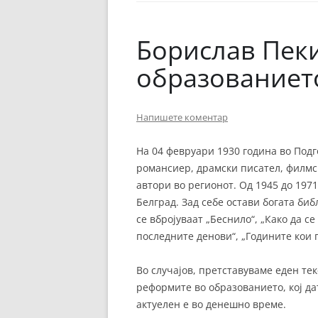
ЕВРОПСКИ ФИЛМ
ОСТАТОКОТ ОД СВЕТО
Борислав Пеки
ЖАНРОВИ
образованиет
ФЕСТИВАЛИ
Напишете коментар
ФИЛМОПОЛИС
На 04 февруари 1930 година во Подг
романсиер, драмски писател, филмск
автори во регионот. Од 1945 до 1971
Белград. Зад себе остави богата биб
се вбројуваат „Беснило“, „Како да с
последните денови“, „Годините кои 
Во случајов, претставуваме еден тек
реформите во образованието, кој да
актуелен е во денешно време.