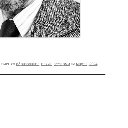
начен со
образование
,
пекиќ
,
реформи
на
март 1, 2024
.