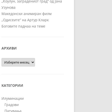
„Коулун, заградениот град“ од Јана
Узунова
Македонски анимиран филм
„Одисеите“ на Артур Кларк
Боговите паднаа на теме
АРХИВИ
Архиви
КАТЕГОРИИ
Илуминации
Градови
Патувања