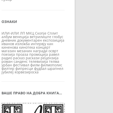
ОЗНАКИ
ИЛИ-ИЛИ
ЛП
МКЦ
Скопје
Сплит
албум
венеција
ветрилиште
глобус
дневник
документарен
експозиција
иванов
изложба
интервју
кан
киненова
кинотека
концерт
магазин
мезанин
награди
осврт
поезија
проаза
промоција
равел
радио
расказ
раскази
рецензија
роман
санденс
телевизија
телма
урбан
фестивал
филм
филмополис
филтер
фипресци
фудбал
шрапнел
јубилеј
ќорвезироска
ВАШЕ ПРАВО НА ДОБРА КНИГА…