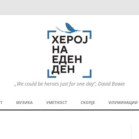
„We could be heroes just for one day“, David Bowie
Оди
на
Т
МУЗИКА
УМЕТНОСТ
СКОПЈЕ
ИЛУМИНАЦИИ
содржината
МЕЗАНИН
СТРИП
ГРА
ТЕАТАР
ПАТ