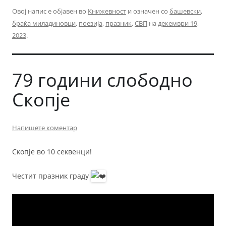
Овој напис е објавен во
Книжевност
и означен со
башевски
,
браќа миладиновци
,
поезија
,
празник
,
СВП
на
декември 19,
2023
.
79 години слободно
Скопје
Напишете коментар
Скопје во 10 секвенци!
Честит празник граду