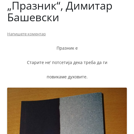
„Празник“, Димитар
Башевски
Напишете коментар
Празник е
Старите не’ потсетија дека треба да ги
повикаме духовите.