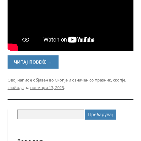
ЧИТАЈ ПОВЕЌЕ
→
Овој напис е објавен во
Скопје
и означен со
празник
,
скопје
,
слобода
на
ноември 13, 2023
.
Пребарувај
за:
Популарни