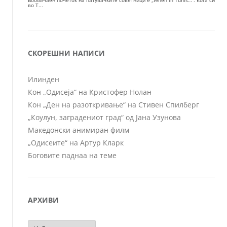
СКОРЕШНИ НАПИСИ
Илинден
Кон „Одисеја“ на Кристофер Нолан
Кон „Ден на разоткривање“ на Стивен Спилберг
„Коулун, заградениот град“ од Јана Узунова
Македонски анимиран филм
„Одисеите“ на Артур Кларк
Боговите паднаа на теме
АРХИВИ
Архиви