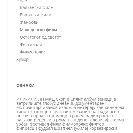
Балкански филм
Европски филм
Жанрови
Македонски филм
Остатокот од светот
Фестивали
Филмополис
Хумор
ОЗНАКИ
ИЛИ-ИЛИ
ЛП
МКЦ
Скопје
Сплит
албум
венеција
ветрилиште
глобус
дневник
документарен
експозиција
иванов
изложба
интервју
кан
киненова
кинотека
концерт
магазин
мезанин
награди
осврт
поезија
проаза
промоција
равел
радио
расказ
раскази
рецензија
роман
санденс
телевизија
телма
урбан
фестивал
филм
филмополис
филтер
фипресци
фудбал
шрапнел
јубилеј
ќорвезироска