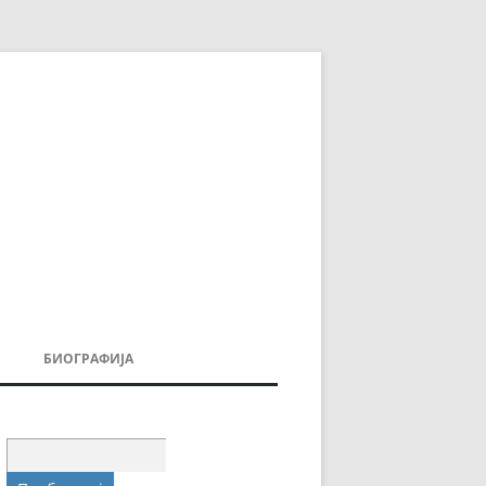
БИОГРАФИЈА
ДОВИ
МОИТЕ КНИГИ
УВАЊА
Пребарувај
за: