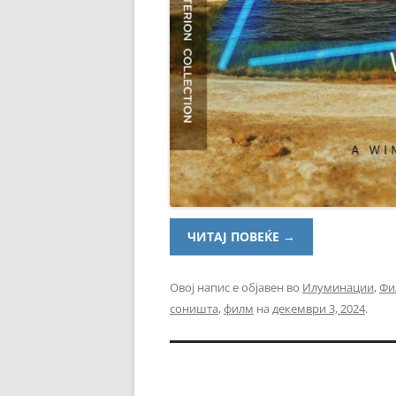
ЧИТАЈ ПОВЕЌЕ
→
Овој напис е објавен во
Илуминации
,
Фи
соништа
,
филм
на
декември 3, 2024
.