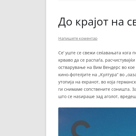
ЕВРОПСКИ ФИЛМ
ОСТАТОКОТ ОД СВЕТО
До крајот на с
ЖАНРОВИ
Напишете коментар
ФЕСТИВАЛИ
ФИЛМОПОЛИС
Се’ уште се свежи сеќавањата кога
крваво да се распаѓа, расчистувајќи
остварување на Вим Вендерс во кое 
кино-фотелјите на „Култура“ во „оаз
утопија на екранот, во која германс
ги снимаме сопствените соништа. За
што се наѕираше зад аголот, вредеш