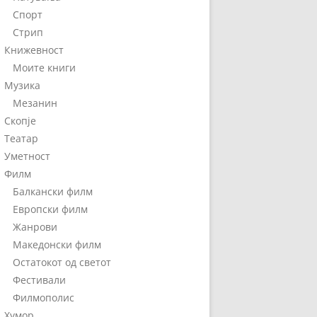
Спорт
Стрип
Книжевност
Моите книги
Музика
Мезанин
Скопје
Театар
Уметност
Филм
Балкански филм
Европски филм
Жанрови
Македонски филм
Остатокот од светот
Фестивали
Филмополис
Хумор