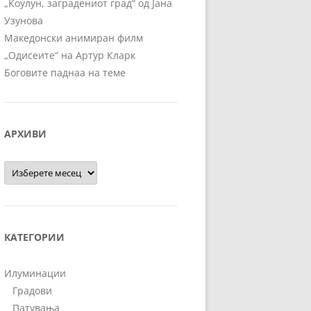
„Коулун, заградениот град“ од Јана
Узунова
Македонски анимиран филм
„Одисеите“ на Артур Кларк
Боговите паднаа на теме
АРХИВИ
Архиви
КАТЕГОРИИ
Илуминации
Градови
Патувања