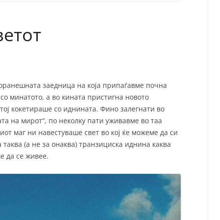
СП
Т
ХУ
ветот
 поранешната заедница на која припаѓавме почна
 со минатото, а во кината пристигна новото
тој кокетираше со иднината. Фино залегнати во
ата на мирот“, по неколку пати уживавме во таа
киот маг ни навестуваше свет во кој ќе можеме да си
 таква (а не за онаква) транзициска иднина каква
е да се живее.