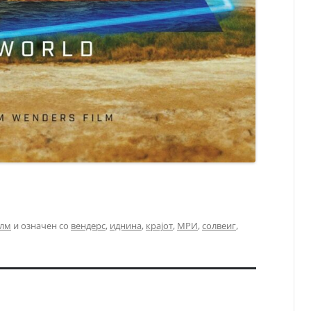
лм
и означен со
вендерс
,
иднина
,
крајот
,
МРИ
,
солвеиг
,