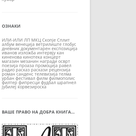
ОЗНАКИ
ИЛИ-ИЛИ
ЛП
МКЦ
Скопје
Сплит
албум
венеција
ветрилиште
глобус
дневник
документарен
експозиција
иванов
изложба
интервју
кан
киненова
кинотека
концерт
магазин
мезанин
награди
осврт
поезија
проаза
промоција
равел
радио
расказ
раскази
рецензија
роман
санденс
телевизија
телма
урбан
фестивал
филм
филмополис
филтер
фипресци
фудбал
шрапнел
јубилеј
ќорвезироска
ВАШЕ ПРАВО НА ДОБРА КНИГА…