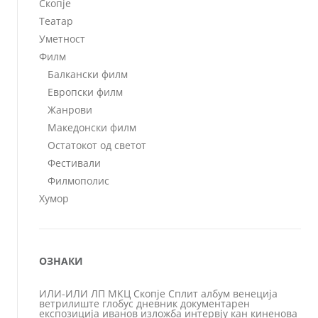
Скопје
Театар
Уметност
Филм
Балкански филм
Европски филм
Жанрови
Македонски филм
Остатокот од светот
Фестивали
Филмополис
Хумор
ОЗНАКИ
ИЛИ-ИЛИ
ЛП
МКЦ
Скопје
Сплит
албум
венеција
ветрилиште
глобус
дневник
документарен
експозиција
иванов
изложба
интервју
кан
киненова