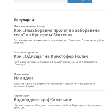
за:
Популарни