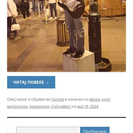
ЧИТАЈ ПОВЕЌЕ
→
Овој напис е објавен во
Скопје
и означен со
врски
,
курт
,
метропола
,
прекинати
,
статуафест
на
мај 18, 2024
.
Пребарувај