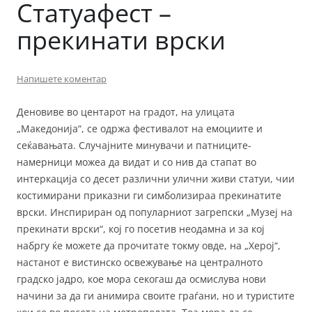
Статуафест –
прекинати врски
Напишете коментар
Деновиве во центарот на градот, на улицата
„Македонија“, се одржа фестивалот на емоциите и
сеќавањата. Случајните минувачи и патниците-
намерници можеа да видат и со нив да стапат во
интеркација со десет различни улични живи статуи, чии
костимирани приказни ги симболизираа прекинатите
врски. Инспириран од популарниот загрепски „Музеј на
прекинати врски“, кој го посетив неодамна и за кој
набргу ќе можете да прочитате токму овде, на „Херој“,
настанот е вистинско освежување на централното
градско јадро, кое мора секогаш да осмислува нови
начини за да ги анимира своите граѓани, но и туристите