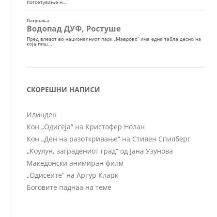
СКОРЕШНИ НАПИСИ
Илинден
Кон „Одисеја“ на Кристофер Нолан
Кон „Ден на разоткривање“ на Стивен Спилберг
„Коулун, заградениот град“ од Јана Узунова
Македонски анимиран филм
„Одисеите“ на Артур Кларк
Боговите паднаа на теме