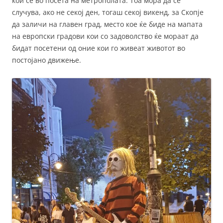
кои се во посета на метрополата. Тоа мора да се
случува, ако не секој ден, тогаш секој викенд, за Скопје
да заличи на главен град, место кое ќе биде на мапата
на европски градови кои со задоволство ќе мораат да
бидат посетени од оние кои го живеат животот во
постојано движење.