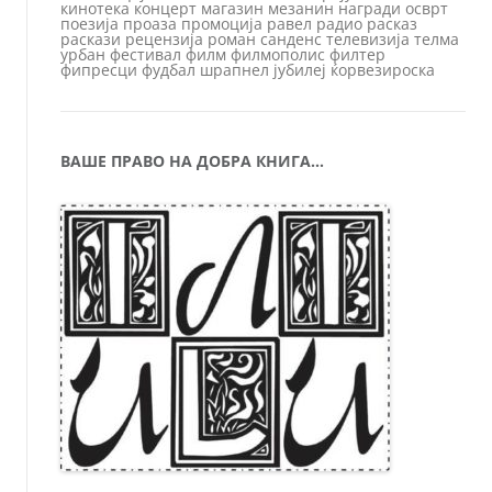
кинотека
концерт
магазин
мезанин
награди
осврт
поезија
проаза
промоција
равел
радио
расказ
раскази
рецензија
роман
санденс
телевизија
телма
урбан
фестивал
филм
филмополис
филтер
фипресци
фудбал
шрапнел
јубилеј
ќорвезироска
ВАШЕ ПРАВО НА ДОБРА КНИГА…