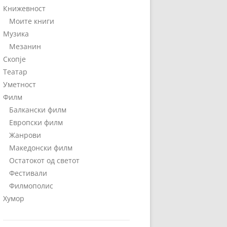
Книжевност
Моите книги
Музика
Мезанин
Скопје
Театар
Уметност
Филм
Балкански филм
Европски филм
Жанрови
Македонски филм
Остатокот од светот
Фестивали
Филмополис
Хумор