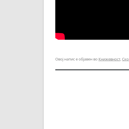
Овој напис е објавен во
Книжевност
,
Ско