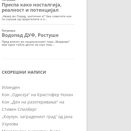
СКОРЕШНИ НАПИСИ
Илинден
Кон „Одисеја“ на Кристофер Нолан
Кон „Ден на разоткривање“ на
Стивен Спилберг
„Коулун, заградениот град“ од Јана
Узунова