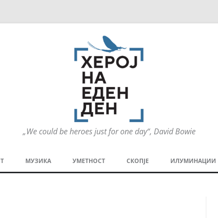
„We could be heroes just for one day“, David Bowie
Оди
на
Т
МУЗИКА
УМЕТНОСТ
СКОПЈЕ
ИЛУМИНАЦИИ
содржината
МЕЗАНИН
СТРИП
ГРА
ТЕАТАР
ПАТ