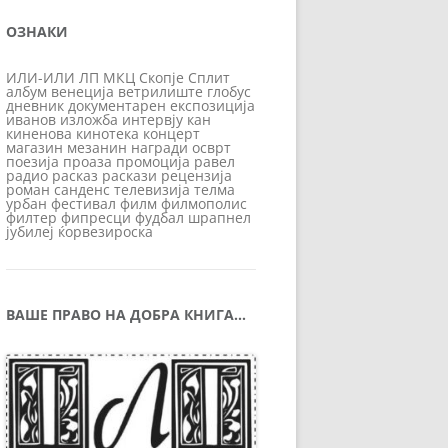
ОЗНАКИ
ИЛИ-ИЛИ
ЛП
МКЦ
Скопје
Сплит
албум
венеција
ветрилиште
глобус
дневник
документарен
експозиција
иванов
изложба
интервју
кан
киненова
кинотека
концерт
магазин
мезанин
награди
осврт
поезија
проаза
промоција
равел
радио
расказ
раскази
рецензија
роман
санденс
телевизија
телма
урбан
фестивал
филм
филмополис
филтер
фипресци
фудбал
шрапнел
јубилеј
ќорвезироска
ВАШЕ ПРАВО НА ДОБРА КНИГА…