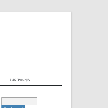
БИОГРАФИЈА
ДОВИ
МОИТЕ КНИГИ
УВАЊА
Пребарувај
за: