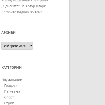
Македонски анимиран филм
„Одисеите“ на Артур Кларк
Боговите паднаа на теме
АРХИВИ
Архиви
КАТЕГОРИИ
Илуминации
Градови
Патувања
Спорт
Стрип