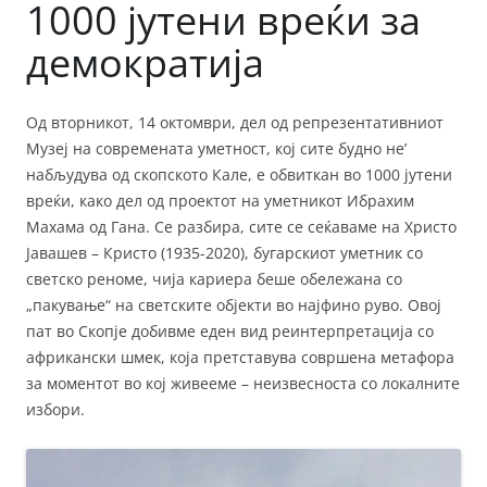
1000 јутени вреќи за
демократија
Од вторникот, 14 октомври, дел од репрезентативниот
Музеј на современата уметност, кој сите будно не’
набљудува од скопското Кале, е обвиткан во 1000 јутени
вреќи, како дел од проектот на уметникот Ибрахим
Махама од Гана. Се разбира, сите се сеќаваме на Христо
Јавашев – Кристо (1935-2020), бугарскиот уметник со
светско реноме, чија кариера беше обележана со
„пакување“ на светските објекти во најфино руво. Овој
пат во Скопје добивме еден вид реинтерпретација со
африкански шмек, која претставува совршена метафора
за моментот во кој живееме – неизвесноста со локалните
избори.