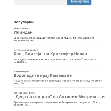
Пребарувај
за:
Популарни