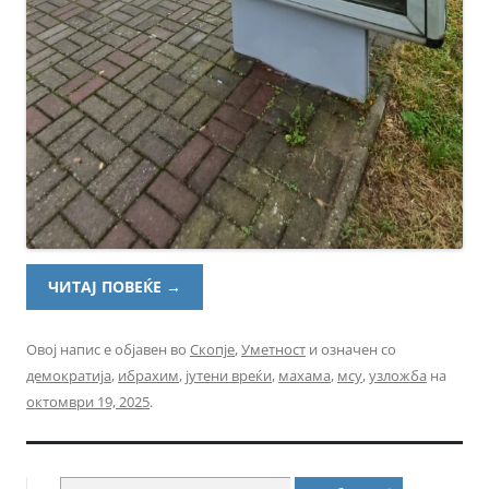
ЧИТАЈ ПОВЕЌЕ
→
Овој напис е објавен во
Скопје
,
Уметност
и означен со
демократија
,
ибрахим
,
јутени вреќи
,
махама
,
мсу
,
узложба
на
октомври 19, 2025
.