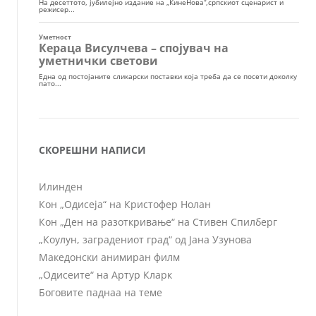
СКОРЕШНИ НАПИСИ
Илинден
Кон „Одисеја“ на Кристофер Нолан
Кон „Ден на разоткривање“ на Стивен Спилберг
„Коулун, заградениот град“ од Јана Узунова
Македонски анимиран филм
„Одисеите“ на Артур Кларк
Боговите паднаа на теме