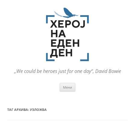
„We could be heroes just for one day“, David Bowie
Оди
Мени
на
содржината
ТАГ АРХИВА:
УЗЛОЖБА