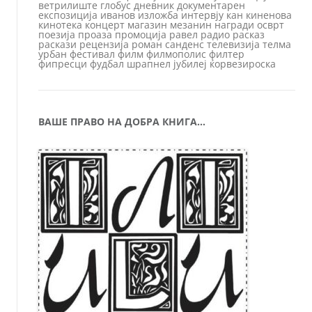
ветрилиште
глобус
дневник
документарен
експозиција
иванов
изложба
интервју
кан
киненова
кинотека
концерт
магазин
мезанин
награди
осврт
поезија
проаза
промоција
равел
радио
расказ
раскази
рецензија
роман
санденс
телевизија
телма
урбан
фестивал
филм
филмополис
филтер
фипресци
фудбал
шрапнел
јубилеј
ќорвезироска
ВАШЕ ПРАВО НА ДОБРА КНИГА…