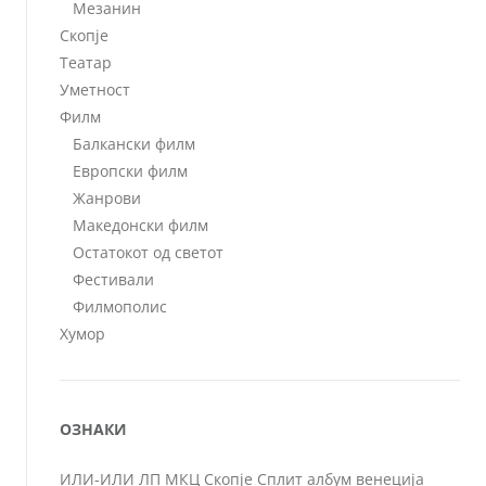
Мезанин
Скопје
Театар
Уметност
Филм
Балкански филм
Европски филм
Жанрови
Македонски филм
Остатокот од светот
Фестивали
Филмополис
Хумор
ОЗНАКИ
ИЛИ-ИЛИ
ЛП
МКЦ
Скопје
Сплит
албум
венеција