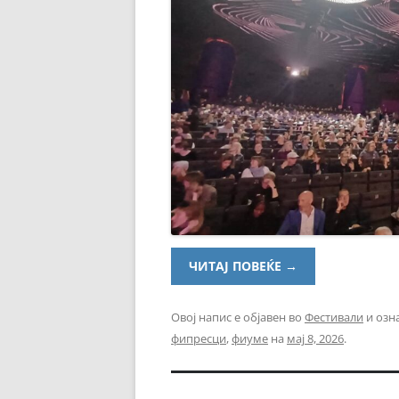
ЧИТАЈ ПОВЕЌЕ
→
Овој напис е објавен во
Фестивали
и озн
фипресци
,
фиуме
на
мај 8, 2026
.