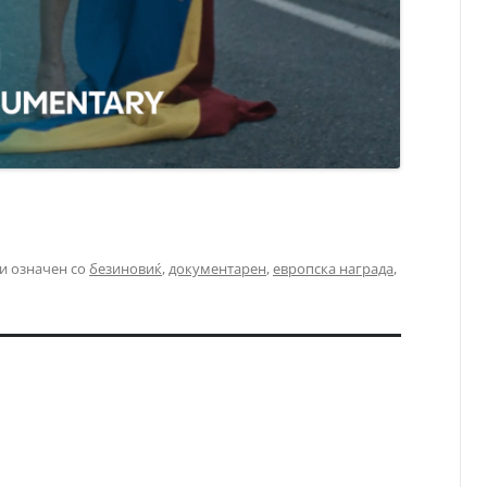
и означен со
безиновиќ
,
документарен
,
европска награда
,