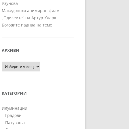
Узунова
Македонски анимиран филм
„Одисеите“ на Артур Кларк
Боговите паднаа на теме
АРХИВИ
Архиви
КАТЕГОРИИ
Илуминации
Градови
Патувања