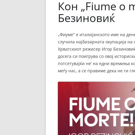
Кон „Fiume o 
Безиновиќ
„Фиуме“ е италијанското име на ден
случила најбизарната окупација на 
Хрватскиот режисер Игор Безиновиќ
досега си поигрува со овој историс
потсетувајќи не’ на едни времиња ко
меѓу нас, а се правиме дека не ги гл