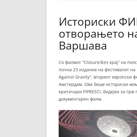
ЕВРОПСКИ ФИЛМ
ОСТАТОКОТ ОД СВЕТО
Историски ФИ
ЖАНРОВИ
отворањето н
ФЕСТИВАЛИ
Варшава
ФИЛМОПОЛИС
Со филмот “Closure/Без крај” на по
почна 23 издание на фестивалот на
Against Gravity”, вториот европски 
Амстердам. Ова беше историски мо
критичари FIPRESCI, бидејќи за прв 
документарен филм.