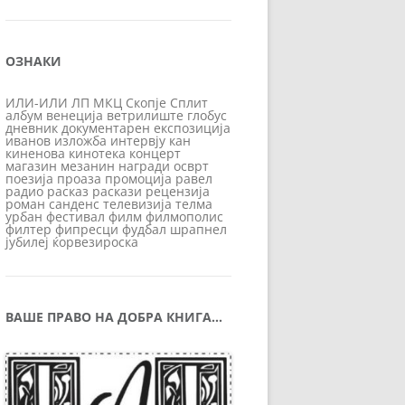
ОЗНАКИ
ИЛИ-ИЛИ
ЛП
МКЦ
Скопје
Сплит
албум
венеција
ветрилиште
глобус
дневник
документарен
експозиција
иванов
изложба
интервју
кан
киненова
кинотека
концерт
магазин
мезанин
награди
осврт
поезија
проаза
промоција
равел
радио
расказ
раскази
рецензија
роман
санденс
телевизија
телма
урбан
фестивал
филм
филмополис
филтер
фипресци
фудбал
шрапнел
јубилеј
ќорвезироска
ВАШЕ ПРАВО НА ДОБРА КНИГА…