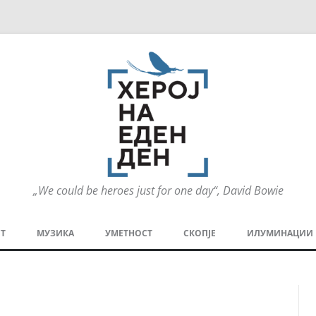
„We could be heroes just for one day“, David Bowie
Оди
на
Т
МУЗИКА
УМЕТНОСТ
СКОПЈЕ
ИЛУМИНАЦИИ
содржината
МЕЗАНИН
СТРИП
ГРА
ТЕАТАР
ПАТ