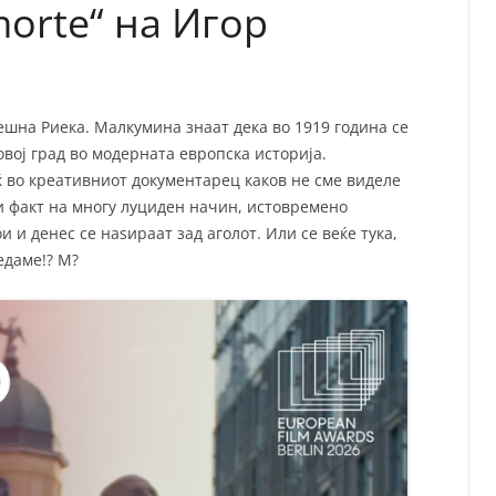
morte“ на Игор
ешна Риека. Малкумина знаат дека во 1919 година се
овој град во модерната европска историја.
 во креативниот документарец каков не сме виделе
ки факт на многу луциден начин, истовремено
и и денес се наѕираат зад аголот. Или се веќе тука,
едаме!? М?