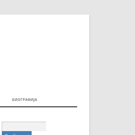
БИОГРАФИЈА
ДОВИ
МОИТЕ КНИГИ
УВАЊА
Пребарувај
за: