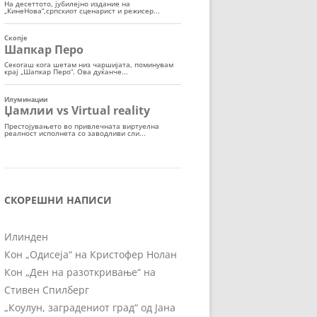
СКОРЕШНИ НАПИСИ
Илинден
Кон „Одисеја“ на Кристофер Нолан
Кон „Ден на разоткривање“ на
Стивен Спилберг
„Коулун, заградениот град“ од Јана