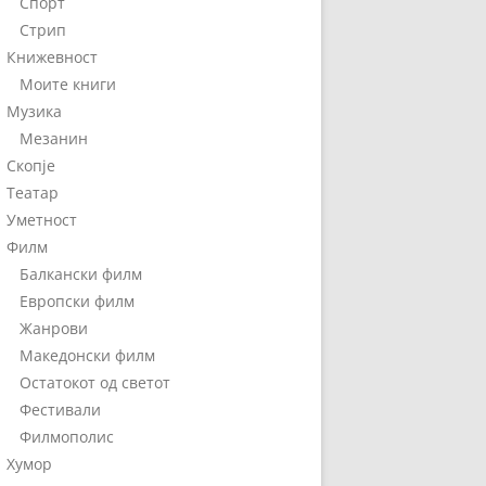
Спорт
Стрип
Книжевност
Моите книги
Музика
Мезанин
Скопје
Театар
Уметност
Филм
Балкански филм
Европски филм
Жанрови
Македонски филм
Остатокот од светот
Фестивали
Филмополис
Хумор