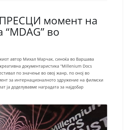
СП
Т
ХУ
ПРЕСЦИ момент на
а “MDAG” во
лскиот автор Михал Марчак, синоќа во Варшава
 креативна документаристика “Millenium Docs
фестивал по значење во овој жанр, по оној во
мент за интернационалното здружение на филмски
пат ја доделувавме наградата за најдобар