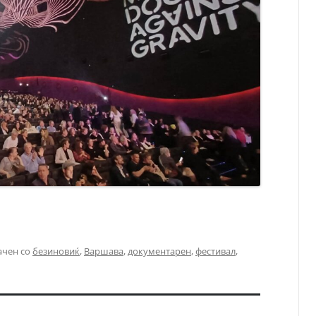
ачен со
безиновиќ
,
Варшава
,
документарен
,
фестивал
,