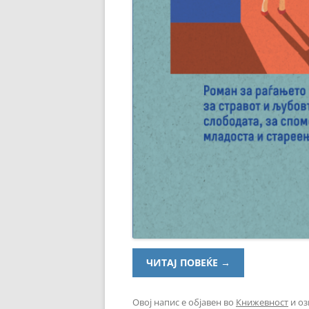
ЧИТАЈ ПОВЕЌЕ
→
Овој напис е објавен во
Книжевност
и оз