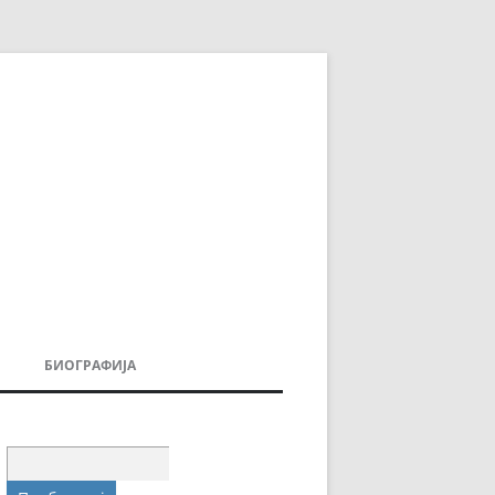
БИОГРАФИЈА
ДОВИ
МОИТЕ КНИГИ
УВАЊА
Пребарувај
за: