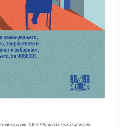
начен со
зарев
,
ИЛИ-ИЛИ
,
проаза
,
чудовиштето
на