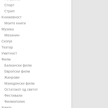
Спорт
Стрип
Книжевност
Моите книги
Музика
Мезанин
Скопје
Театар
Уметност
Филм
Балкански филм
Европски филм
Жанрови
Македонски филм
Остатокот од светот
Фестивали
Филмополис
Хумор