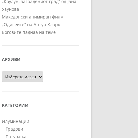
„Коулун, заградениот град“ од Јана
Узунова
Македонски анимиран филм
„Одисеите“ на Артур Кларк
Боговите паднаа на теме
АРХИВИ
Архиви
КАТЕГОРИИ
Илуминации
Градови
Патувања