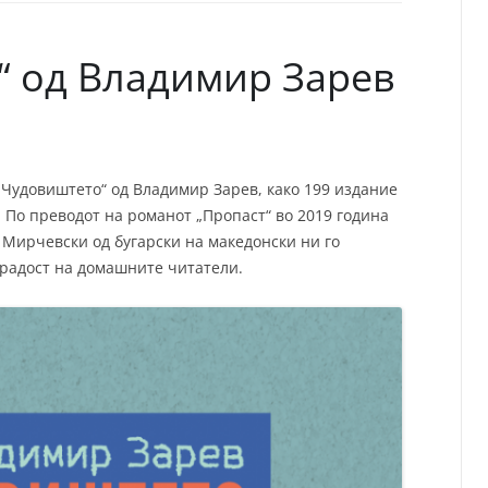
СП
Т
ХУ
“ од Владимир Зарев
„Чудовиштето“ од Владимир Зарев, како 199 издание
 По преводот на романот „Пропаст“ во 2019 година
в Мирчевски од бугарски на македонски ни го
 радост на домашните читатели.