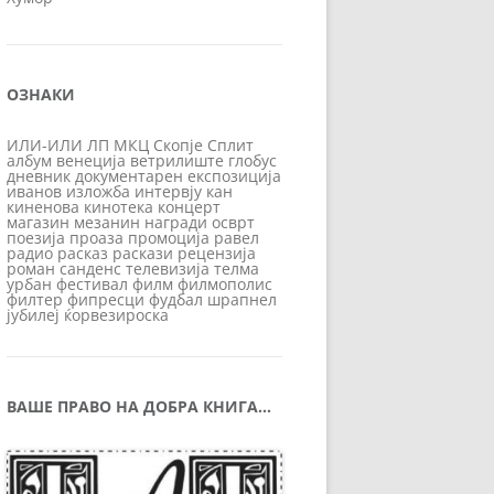
ОЗНАКИ
ИЛИ-ИЛИ
ЛП
МКЦ
Скопје
Сплит
албум
венеција
ветрилиште
глобус
дневник
документарен
експозиција
иванов
изложба
интервју
кан
киненова
кинотека
концерт
магазин
мезанин
награди
осврт
поезија
проаза
промоција
равел
радио
расказ
раскази
рецензија
роман
санденс
телевизија
телма
урбан
фестивал
филм
филмополис
филтер
фипресци
фудбал
шрапнел
јубилеј
ќорвезироска
ВАШЕ ПРАВО НА ДОБРА КНИГА…