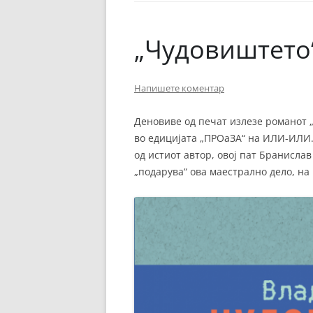
ЕВРОПСКИ ФИЛМ
ОСТАТОКОТ ОД СВЕТО
„Чудовиштето
ЖАНРОВИ
Напишете коментар
ФЕСТИВАЛИ
ФИЛМОПОЛИС
Деновиве од печат излезе романот 
во едицијата „ПРОаЗА“ на ИЛИ-ИЛИ.
од истиот автор, овој пат Бранисла
„подарува“ ова маестрално дело, на