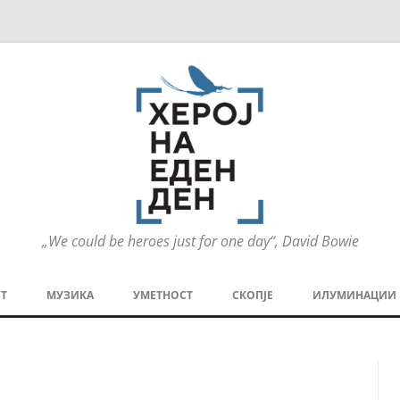
„We could be heroes just for one day“, David Bowie
Оди
на
Т
МУЗИКА
УМЕТНОСТ
СКОПЈЕ
ИЛУМИНАЦИИ
содржината
МЕЗАНИН
СТРИП
ГРА
ТЕАТАР
ПАТ