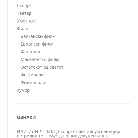
Скопје
Театар
Уметност
Филм
Балкански филм
Европски филм
Жанрови
Македонски филм
Остатокот од светот
Фестивали
Филмополис
Хумор
ОЗНАКИ
ИЛИ-ИЛИ
ЛП
МКЦ
Скопје
Сплит
албум
венеција
ветрилиште
глобус
дневник
документарен