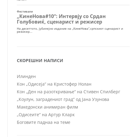
СКОРЕШНИ НАПИСИ
Илинден
Кон „Одисеја“ на Кристофер Нолан
Кон „Ден на разоткривање“ на Стивен Спилберг
„Коулун, заградениот град“ од Јана Узунова
Македонски анимиран филм
„Одисеите“ на Артур Кларк
Боговите паднаа на теме