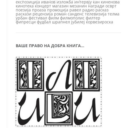
експозиција
иванов
изложба
интервју
кан
киненова
кинотека
концерт
магазин
мезанин
награди
осврт
поезија
проаза
промоција
равел
радио
расказ
раскази
рецензија
роман
санденс
телевизија
телма
урбан
фестивал
филм
филмополис
филтер
фипресци
фудбал
шрапнел
јубилеј
ќорвезироска
ВАШЕ ПРАВО НА ДОБРА КНИГА…