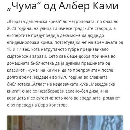
„Чума“ од Албер Ками
„Втората депониска криза“ во метрополата, по онаа во
2023 година, на улица ги изнесе градските стаорци, а
експертите предупредија дека може да дојде до
епидемиолошка криза, потсетувајќи не’ на времињата од
16 и 17 век, кога натрупаното ѓубре предизвикало
смртоносни зарази. Сето ова беше добра причина во
домашната библиотека да ја дувнам прашината од
класикот „Чума“ на Ками и да го препрочитам после
долго време. Издаден во 1970 година во славната
библиотека „Атлас“ на издавачката куќа „Македонска
книга“, онаа со незаборавен зелено-бел дизајн на
корицата и со сугестивното лого во средината, романот
е во превод на Вера Христова.