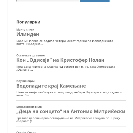
за:
Популарни