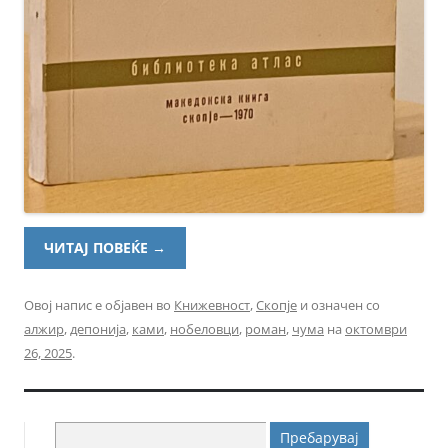
ЧИТАЈ ПОВЕЌЕ
→
Овој напис е објавен во
Книжевност
,
Скопје
и означен со
алжир
,
депонија
,
ками
,
нобеловци
,
роман
,
чума
на
октомври
26, 2025
.
Пребарувај