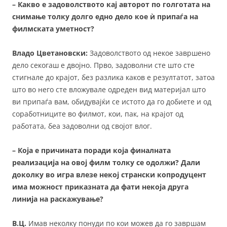
– Какво е задоволството кај авторот по голготата на
снимање толку долго едно дело кое ѝ припаѓа на
филмската уметност?
Владо Цветановски:
Задоволството од некое завршено
дело секогаш е двојно. Прво, задоволни сте што сте
стигнале до крајот, без разлика каков е резултатот, затоа
што во него сте вложувале одреден вид материјал што
ви припаѓа вам, обидувајќи се истото да го добиете и од
соработниците во филмот, кои, пак, на крајот од
работата, беа задоволни од својот влог.
– Која е причината поради која финалната
реализација на овој филм толку се одолжи? Дали
доколку во игра влезе некој странски копродуцент
има можност приказната да фати некоја друга
линија на раскажување?
В.Ц.
Имав неколку понуди по кои можев да го завршам