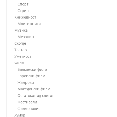
Спорт
Стрип
Книжевност
Моите книги
Музика
Мезанин
Скопје
Театар
Уметност
Филм
Балкански филм
Европски филм
Жанрови
Македонски филм
Остатокот од светот
Фестивали
Филмополис
Хумор