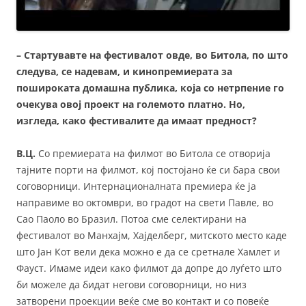
– Стартувавте на фестивалот овде, во Битола, по што
следува, се надевам, и кинопремиерата за
пошироката домашна публика, која со нетрпение го
очекува овој проект на големото платно. Но,
изгледа, како фестивалите да имаат предност?
В.Ц.
Со премиерата на филмот во Битола се отворија
тајните порти на филмот, кој постојано ќе си бара свои
соговорници. Интернационалната премиера ќе ја
направиме во октомври, во градот на свети Павле, во
Сао Паоло во Бразил. Потоа сме селектирани на
фестивалот во Манхајм, Хајделберг, митското место каде
што Јан Кот вели дека можно е да се сретнале Хамлет и
Фауст. Имаме идеи како филмот да допре до луѓето што
би можеле да бидат негови соговорници, но низ
затворени проекции веќе сме во контакт и со повеќе