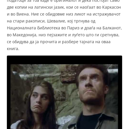
податоци за тоа каде е оригиналот и дека постојат само
две копии на латински јазик, кои се наоѓаат во Каркасон
и во Виена. Ние се обидовме низ ликот на истражувачот
на стари ракописи, Шевалие, кој тргнува од
Националната библиотека во Париз и доаѓа на Балканот,
во Македонија, низ пејзажите и луѓето што ги сретнува,
се обидува да ја прочита и разбере тајната на оваа
книга.