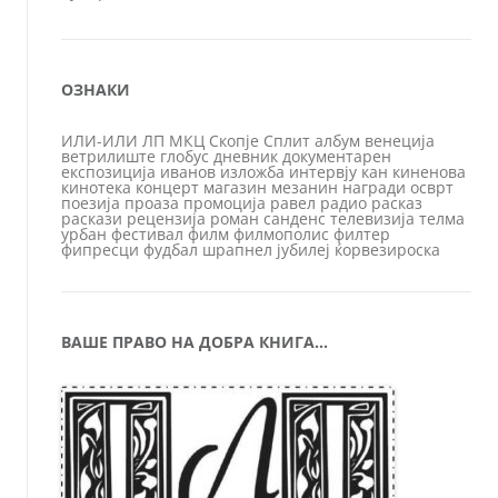
ОЗНАКИ
ИЛИ-ИЛИ
ЛП
МКЦ
Скопје
Сплит
албум
венеција
ветрилиште
глобус
дневник
документарен
експозиција
иванов
изложба
интервју
кан
киненова
кинотека
концерт
магазин
мезанин
награди
осврт
поезија
проаза
промоција
равел
радио
расказ
раскази
рецензија
роман
санденс
телевизија
телма
урбан
фестивал
филм
филмополис
филтер
фипресци
фудбал
шрапнел
јубилеј
ќорвезироска
ВАШЕ ПРАВО НА ДОБРА КНИГА…