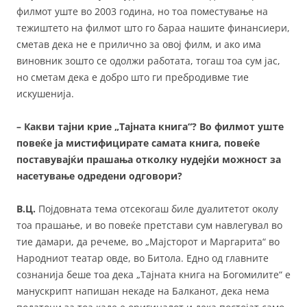
филмот уште во 2003 година, но тоа поместување на
тежиштето на филмот што го бараа нашите финансиери,
сметав дека не е прилично за овој филм, и ако има
виновник зошто се одолжи работата, тогаш тоа сум јас,
но сметам дека е добро што ги пребродивме тие
искушенија.
– Какви тајни крие „Тајната книга“? Во филмот уште
повеќе ја мистифицирате самата книга, повеќе
поставувајќи прашања отколку нудејќи можност за
насетување одредени одговори?
В.Ц.
Појдовната тема отсекогаш биле дуалитетот околу
тоа прашање, и во повеќе претстави сум навлегувал во
тие дамари, да речеме, во „Мајсторот и Маргарита“ во
Народниот театар овде, во Битола. Едно од главните
сознанија беше тоа дека „Тајната книга на Богомилите“ е
манускрипт напишан некаде на Балканот, дека нема