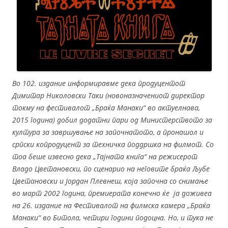
Во 102. издание информиравме дека продуцентот
Димитар Николовски Таки (новоназначениот директор
токму на фестивалот „Браќа Манаки“ во актуелнава,
2015 година) добил додатни пари од Министерството за
култура за завршување на започнатото, а пронашол и
српски копродуцент за техничка поддршка на филмот. Со
тоа беше извесно дека „Тајната книга“ на режисерот
Владо Цветановски, по сценарио на неговите браќа Љубе
Цветановски и Јордан Плевнеш, која започна со снимање
во март 2002 година, премиерата конечно ќе ја доживеа
на 26. издание на Фестивалот на филмска камера „Браќа
Манаки“ во Битола, четири години подоцна. Но, и тука не