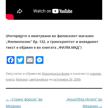
(Интервјуто е емитувани во филмскиот магазин
„Филмополис“ бр. 132, а транскриптот и воведниот
текст е објавен е во книгата „ФИЛМ.МКД“)
F
T
E
M
a
w
m
e
c
itt
ai
ss
Овој напис е објавен во
Македонски филм
и означен со
кариер
,
книга
,
Манаки
,
цветановски
на
октомври 26, 2006
.
e
er
l
e
b
n
o
g
Навигација
←
„Стринг форсис“ во
„Ayuо/Ohta Hiromi“ во
o
er
за
Мезанин
Мезанин
→