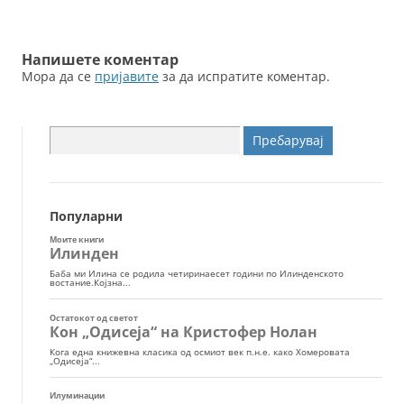
k
написи
Напишете коментар
Мора да се
пријавите
за да испратите коментар.
Пребарувај
за:
Популарни