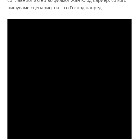
со главниот актер во филмот Жан Клод Кариер, со кого
пишуваме сценарио, па… со Господ напред.