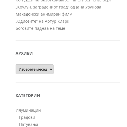
„Коулун, заградениот град“ од Јана Узунова
Македонски анимиран филм
„Одисеите“ на Артур Кларк
Боговите паднаа на теме
АРХИВИ
Архиви
КАТЕГОРИИ
Илуминации
Градови
Патувања