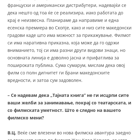
француски и американски дистрибутери, надевајќи се
дека нешто од тоа ќе се реализира, иако работата до
крај е неизвесна. Планираме да направиме и една
есенска премиера во Скопје, како и низ сите македонски
градови каде што има можност за прикажување. Филмот
си има наративна приказна, која може да го одржи
вниманието, тој си има разни други видови знаци, но
основната линија е доволно јасна и прифатлива за
пошироката публика. Сума сумарум, мислам дека овој
филм со полн дигнитет ги брани македонските
вредности, и затоа сум задоволен.
– Се надевам дека „Тајната книга“ не ги исцрпи сите
ваши желби за занимавање, покрај со театарската, и
со филмската уметност. Што е следно на вашето
филмско мени?
В.Ц.
Веќе сме влезени во нова филмска авантура заедно