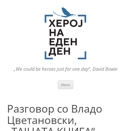
„We could be heroes just for one day“, David Bowie
Оди
Мени
на
содржината
Разговор со Владо
Цветановски,