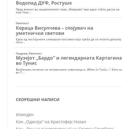
СКОРЕШНИ НАПИСИ
Илинден
Кон „Одисеја“ на Кристофер Нолан
Кон „Ден на разоткривање“ на Стивен Спилберг