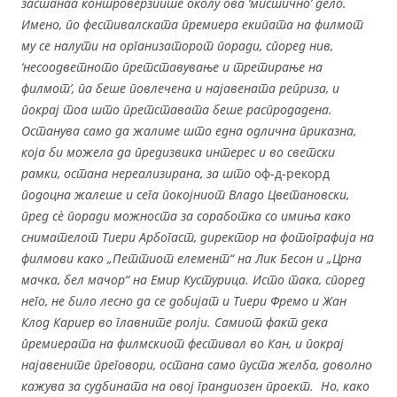
застанаа контроверзиите околу ова ‘мистично’ дело.
Имено, по фестивалската премиера екипата на филмот
му се налути на организаторот поради, според нив,
‘несоодветното претставување и третирање на
филмот’, па беше повлечена и најавената реприза, и
покрај тоа што претставата беше распродадена.
Останува само да жалиме што една одлична приказна
,
која би можела да предизвика интерес и во светски
рамки
,
остана нереализирана, за што
оф-д-рекорд
подоцна жалеше и сега покојниот Владо Цветановски,
пред с
è
поради можноста за соработка со имиња како
снимателот Тиери Арбогаст, директор на фотографија на
филмови како „Петтиот елемент“ на Лик Бесон и „Црна
мачка, бел мачор“ на Емир Кустурица. Исто така, според
него, не било лесно да се добијат и Тиери Фремо и Жан
Клод Кариер во главните ролји. Самиот факт дека
премиерата на филмскиот фестивал во Кан, и покрај
најавените преговори, остана само пуста желба, доволно
кажува за судбината на овој грандиозен проект. Но, како