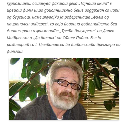
куриозитет, останува фактот дека „Тајната книга“ е
првиот филм што дополнително беше поддржан со пари
од буџетот, наметнувајќи ја референцата „филм од
национален интерес“, со која подоцна дополнително беа
финансирани и филмовите „Трето полувреме“ на Дарко
Митревски и „До балчак“ на Столе Попов. Еве го
разговорот со г. Цветановски по битолската премиера на
филмот.