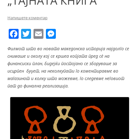
„ТАЈНАТА КНИГА“
Напишете коментар
F
T
E
M
a
w
m
e
Филмот што во новата македонска историја најдолго се
c
itt
ai
ss
снимаше и околу кој се кршеа копјата пред с
è
на
e
er
l
e
финансиски план, бидејќи постојано се зборуваше за
b
n
исцрпен буџет, на неколкупати го коментиравме во
магазинот и колку што можевме, го следевме неговиот
o
g
пат до финална реализација.
o
er
k