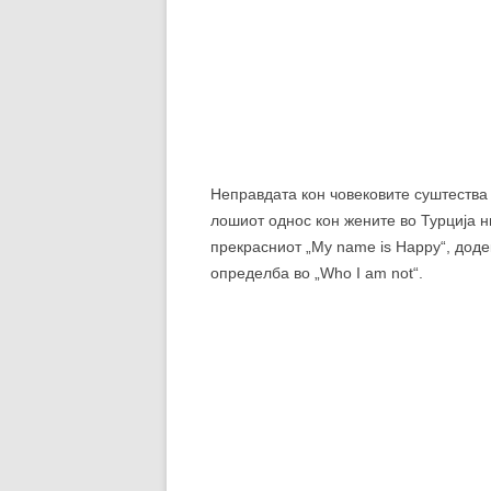
Актуелната војна во Украина како пос
документарните филмови, белоруско-ш
Михалкович и Хана Баџијака, и холандс
Причина – последица!