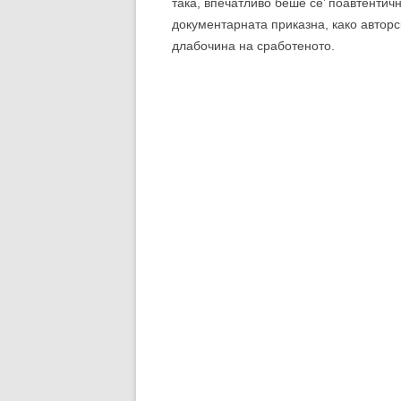
Во визуелниот спектакл за норвешките
уште еднаш „не’ предупредува“ за важ
природа доаѓаме, и таму на крајот и ќ
„Unpaved“ на Микаел Липински, кои бе
хармонија со природата таму некаде,