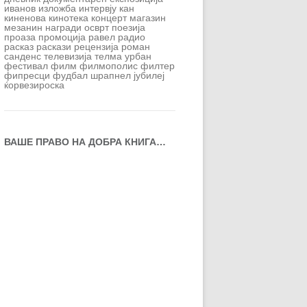
иванов
изложба
интервју
кан
киненова
кинотека
концерт
магазин
мезанин
награди
осврт
поезија
проаза
промоција
равел
радио
расказ
раскази
рецензија
роман
санденс
телевизија
телма
урбан
фестивал
филм
филмополис
филтер
фипресци
фудбал
шрапнел
јубилеј
ќорвезироска
ВАШЕ ПРАВО НА ДОБРА КНИГА…