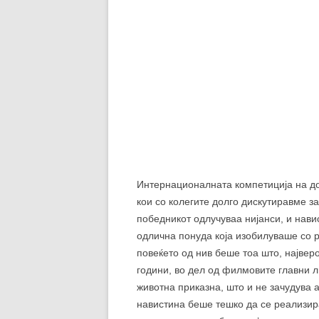
кои со колегите долго дискутиравме за
победникот одлучуваа нијанси, и нав
одлична понуда која изобилуваше со р
повеќето од нив беше тоа што, највер
години, во дел од филмовите главни л
животна приказна, што и не зачудува 
навистина беше тешко да се реализир
така, впечатливо беше се’ поавтентич
документарната приказна, како авторс
длабочина на сработеното.