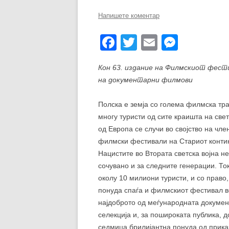
ЕВРОПСКИ ФИЛМ
Напишете коментар
ОСТАТОКОТ ОД СВЕТ
F
T
E
M
ЖАНРОВИ
a
wi
m
e
ФЕСТИВАЛИ
Кон 63. издание на Филмскиот фести
c
tt
ail
ss
на документарни филмови
e
er
e
ФИЛМОПОЛИС
b
n
Полска е земја со голема филмска тра
многу туристи од сите краишта на свет
o
g
од Европа се случи во својство на ч
o
er
филмски фестивали на Стариот контине
k
Нацистите во Втората светска војна не
сочувано и за следните генерации. То
околу 10 милиони туристи, и со право,
понуда спаѓа и филмскиот фестивал во 
најдоброто од меѓународната докумен
селекција и, за пошироката публика, 
седмица брилијантна понуда од прика