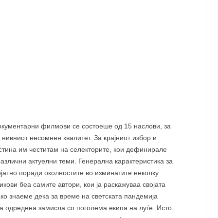
 нивниот несомнен квалитет. За крајниот избор и
истина им честитам на селекторите, кои дефинирале
азлични актуелни теми. Генерална карактеристика за
ојатно поради околностите во изминатите неколку
икови беа самите автори, кои ја раскажуваа својата
ако знаеме дека за време на светската пандемија
а одредена замисла со поголема екипа на луѓе. Исто
ното користење на архивскиот материјал во рамките на
ки сензибилитет кој се препознава и му дава