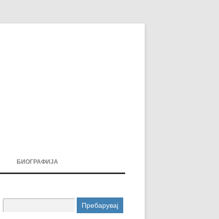
БИОГРАФИЈА
ДОВИ
МОИТЕ КНИГИ
Пребарувај
УВАЊА
за: