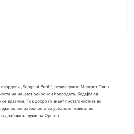
 е редовна тема во креативната документаристика. За
и раскажуваат авторите Ник Рид и Ајсе Топрак во
ка Тунде Сковран ја разработува темата на родовата