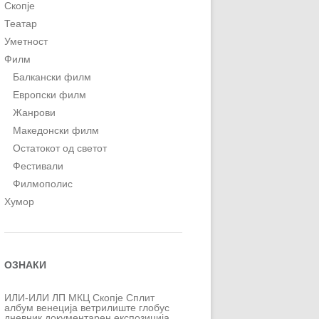
Скопје
Театар
Уметност
Филм
Балкански филм
Европски филм
Жанрови
Македонски филм
Остатокот од светот
Фестивали
Филмополис
Хумор
ОЗНАКИ
ИЛИ-ИЛИ
ЛП
МКЦ
Скопје
Сплит
албум
венеција
ветрилиште
глобус
дневник
документарен
експозиција