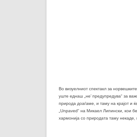
Неправдата кон човековите суштества
лошиот однос кон жените во Турција н
прекрасниот „My name is Happy“, доде
определба во „Who I am not“.