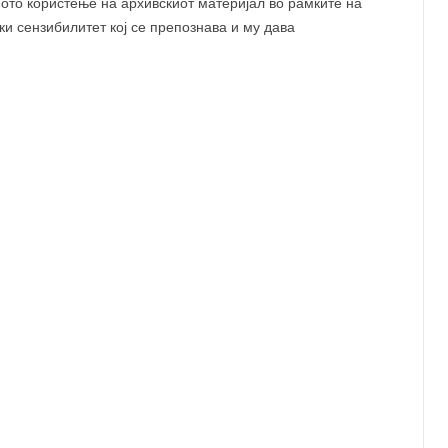
 фјордови „Songs of Earth“, режисерката Маргрет Олин
носта на нашиот однос кон природата, бидејќи од
е се вратиме. Тоа добро го знаат протагонистите во
гајќи од неправедноста во урбаното, живеат во
 во длабоките шуми на Орегон.