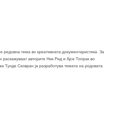
ледица на режимот во Русија е одлично доловена во
ведската копродукција „Motherland“ на Александер
ко-рускиот „The Dmitriev affair“ на Џесика Гортер.