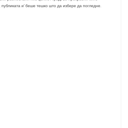
 публиката и’ беше тешко што да избере да погледне.
кументарни филмови се состоеше од 15 наслови, за