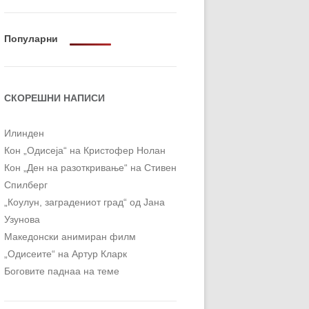
ОРТ
МОР
Популарни
СКОРЕШНИ НАПИСИ
Илинден
Кон „Одисеја“ на Кристофер Нолан
Кон „Ден на разоткривање“ на Стивен
Спилберг
„Коулун, заградениот град“ од Јана
Узунова
Македонски анимиран филм
„Одисеите“ на Артур Кларк
Боговите паднаа на теме