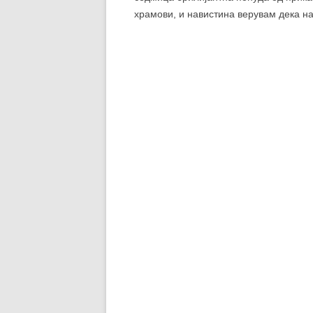
храмови, и навистина верувам дека на
Интернационалната компетиција на до