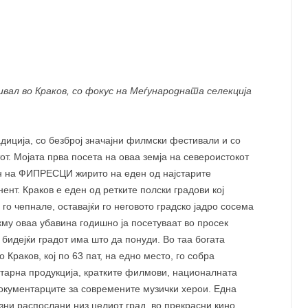
СП
ОТ
ХУ
вал во Краков, со фокус на Меѓународната селекција
диција, со безброј значајни филмски фестивали и со
от. Мојата прва посета на оваа земја на североистокот
лен на ФИПРЕСЦИ жирито на еден од најстарите
нт. Краков е еден од ретките полски градови кој
 го чепнале, оставајќи го неговото градско јадро сосема
кму оваа убавина годишно ја посетуваат во просек
 бидејќи градот има што да понуди. Во таа богата
Краков, кој по 63 пат, на едно место, го собра
тарна продукција, кратките филмови, националната
документарците за современите музички херои. Една
зни распослани низ целиот град, во прекрасни кино