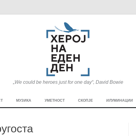
„We could be heroes just for one day“, David Bowie
Оди
на
СТ
МУЗИКА
УМЕТНОСТ
СКОПЈЕ
ИЛУМИНАЦИИ
содржината
МЕЗАНИН
СТРИП
ГРА
угоста
ТЕАТАР
ПАТ