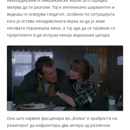
некоордираните американски херои што Шредер
милува да ги разголи. Тој е ингениозно шармантен и
веднаш го освојува гледачот, особено по ситуацијата
кога ја остава незадоволната ќерка за да ја земе
неговата поранешна жена, а тој оди да се провози со
пријателите и да испуши некоја
миризлива
цигара.
Она што највеќе фасцинира во „Болка“ е храброста на
режисерот да кнфронтира два актера од различни