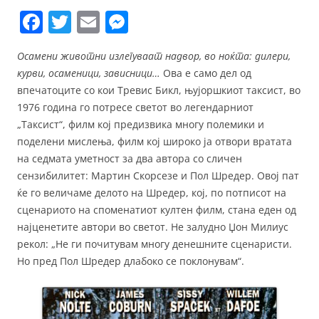
F
T
E
M
a
w
m
e
Осамени животни излегуваат надвор, во ноќта: дилери,
c
itt
ai
ss
курви, осаменици, зависници…
Ова е само дел од
e
er
l
e
впечатоците со кои Тревис Бикл, њујоршкиот таксист, во
b
n
1976 година го потресе светот во легендарниот
„Таксист“, филм кој предизвика многу полемики и
o
g
поделени мислења, филм кој широко ја отвори вратата
o
er
на седмата уметност за два автора со сличен
k
сензибилитет: Мартин Скорсезе и Пол Шредер. Овој пат
ќе го величаме делото на Шредер, кој, по потписот на
сценариото на споменатиот култен филм, стана еден од
најценетите автори во светот. Не залудно Џон Милиус
рекол: „Не ги почитувам многу денешните сценаристи.
Но пред Пол Шредер длабоко се поклонувам“.