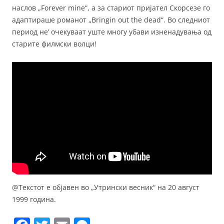
наслов „Forever mine“, а за стариот пријател Скорсезе го
адаптираше романот „Bringin out the dead“. Во следниот
период не’ очекуваат уште многу убави изненадувања од
старите филмски волци!
@Текстот е објавен во „Утрински весник“ на 20 август
1999 година.