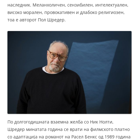
наследник. Меланхоличен, сензибилен, интелектуален,
високо морален, провокативен и длабоко религиозен,
тоа е авторот Пол Шредер.
По долгогодишната взаемна желба со Ник Нолти,
Шредер минатата година се врати на филмското платно
со адаптација на романот на Расел Бенкс од 1989 година