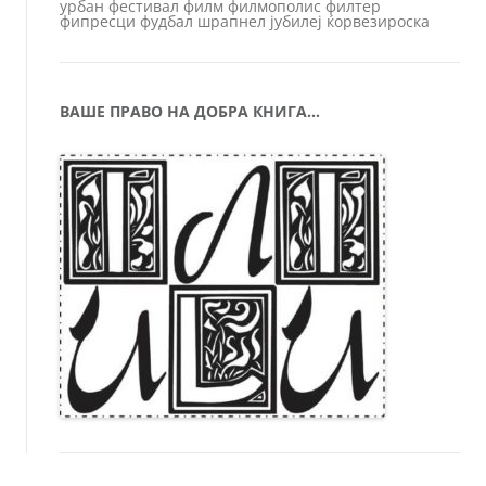
урбан
фестивал
филм
филмополис
филтер
фипресци
фудбал
шрапнел
јубилеј
ќорвезироска
ВАШЕ ПРАВО НА ДОБРА КНИГА…