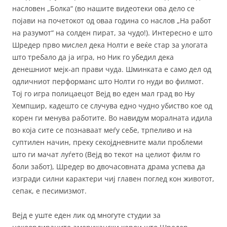
насловен „Болка“ (во нашите видеотеки ова дело се
појави на почетокот од оваа година со наслов „На работ
на разумот“ на солден пират, за чудо!). Интересно е што
Шредер прво мислел дека Нолти е веќе стар за улогата
што требало да ја игра, но Ник го убедил дека
денешниот мејк-ап прави чуда. Шминката е само дел од
одличниот перформанс што Нолти го нуди во филмот.
Тој го игра полицаецот Вејд во еден мал град во Њу
Хемпшир, кадешто се случува едно чудно убиство кое од
корен ги менува работите. Во навидум моралната идила
во која сите се познаваат меѓу себе, трпеливо и на
суптилен начин, преку секојдневните мали проблеми
што ги мачат луѓето (Вејд во текот на целиот филм го
боли забот), Шредер во двочасовната драма успева да
изгради силни карактери чиј главен поглед кон животот,
сепак, е песимизмот.
Вејд е уште еден лик од многуте студии за