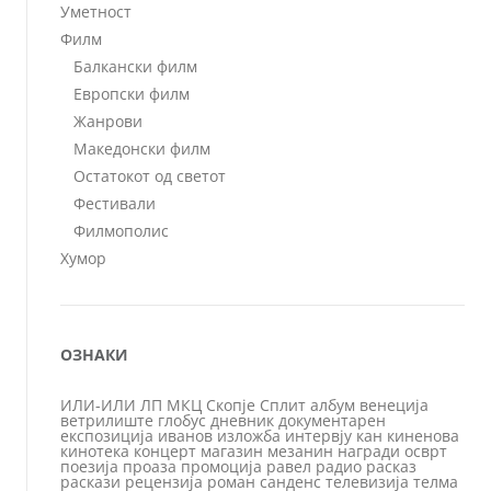
Уметност
Филм
Балкански филм
Европски филм
Жанрови
Македонски филм
Остатокот од светот
Фестивали
Филмополис
Хумор
ОЗНАКИ
ИЛИ-ИЛИ
ЛП
МКЦ
Скопје
Сплит
албум
венеција
ветрилиште
глобус
дневник
документарен
експозиција
иванов
изложба
интервју
кан
киненова
кинотека
концерт
магазин
мезанин
награди
осврт
поезија
проаза
промоција
равел
радио
расказ
раскази
рецензија
роман
санденс
телевизија
телма