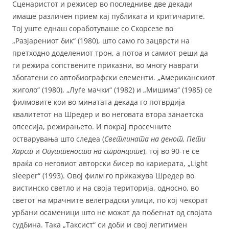
Сценаристот и режисер во последниве две декади
имаше различен прием кај публиката и критичарите.
Тој уште еднаш соработуваше со Скорсезе во
„Разјарениот бик“ (1980), што само го зацврсти на
претходно доделениот трон, а потоа и самиот реши да
ги режира сопствените приказни, во многу наврати
збогатени со автобиографски елементи. „Американскиот
жиголо“ (1980), „Луѓе мачки“ (1982) и „Мишима“ (1985) се
филмовите кои во минатата декада го потврдија
квалитетот на Шредер и во неговата втора занаетска
опсесија, режирањето. И покрај просечните
остварувања што следеа (
Светлината на денот, Пети
Харст
и
Опуштеноста на странците
), тој во 90-те се
враќа со неговиот авторски бисер во кариерата, „Light
sleeper“ (1993). Овој филм го прикажува Шредер во
вистинско светло и на своја територија, односно, во
светот на мрачните велеградски улици, по кој чекорат
урбани осаменици што не можат да побегнат од својата
судбина. Така „Таксист“ си доби и свој легитимен