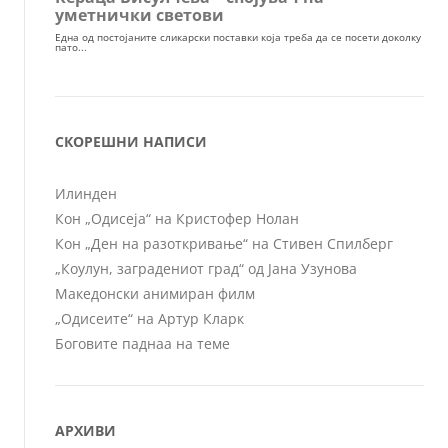
СКОРЕШНИ НАПИСИ
Илинден
Кон „Одисеја“ на Кристофер Нолан
Кон „Ден на разоткривање“ на Стивен Спилберг
„Коулун, заградениот град“ од Јана Узунова
Македонски анимиран филм
„Одисеите“ на Артур Кларк
Боговите паднаа на теме
АРХИВИ