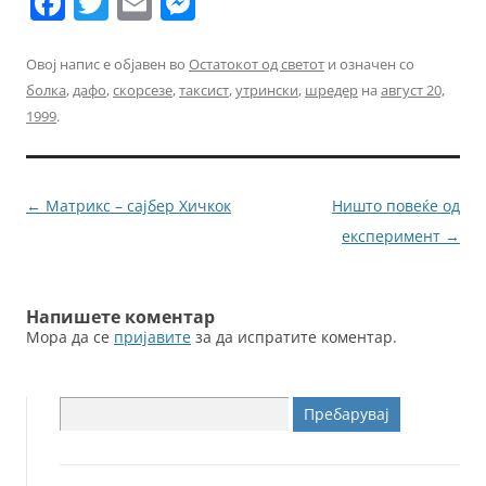
F
T
E
M
a
w
m
e
c
itt
ai
ss
Овој напис е објавен во
Остатокот од светот
и означен со
болка
,
дафо
,
скорсезе
,
таксист
,
утрински
,
шредер
на
август 20,
e
er
l
e
1999
.
b
n
o
g
o
er
Навигација
←
Матрикс – сајбер Хичкок
Ништо повеќе од
k
за
експеримент
→
написи
Напишете коментар
Мора да се
пријавите
за да испратите коментар.
Пребарувај
за: