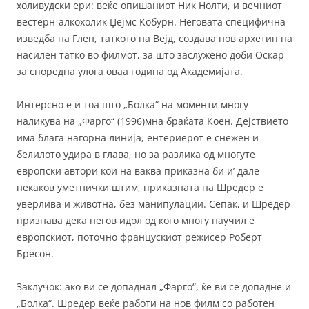
холивудски ери: веќе опишаниот Ник Нолти, и вечниот
вестерн-алкохолик Џејмс Кобурн. Неговата специфична
изведба на Глен, таткото на Вејд, создава нов архетип на
насилен татко во филмот, за што заслужено доби Оскар
за споредна улога оваа година од Академијата.
Интерсно е и тоа што „Болка“ на моменти многу
наликува на „Фарго“ (1996)мна браќата Коен. Дејствието
има блага нагорна линија, ентериерот е снежен и
белилото удира в глава, но за разлика од многуте
европски автори кои на ваква приказна би и’ дале
некаков уметнички штим, приказната на Шредер е
уверлива и животна, без манипулации. Сепак, и Шредер
признава дека негов идол од кого многу научил е
европскиот, поточно францускиот режисер Роберт
Бресон.
Заклучок: ако ви се допаднал „Фарго“, ќе ви се допадне и
„Болка“. Шредер веќе работи на нов филм со работен