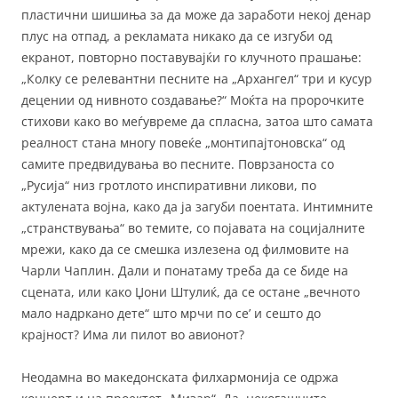
пластични шишиња за да може да заработи некој денар
плус на отпад, а рекламата никако да се изгуби од
екранот, повторно поставувајќи го клучното прашање:
„Колку се релевантни песните на „Архангел“ три и кусур
децении од нивното создавање?“ Моќта на пророчките
стихови како во меѓувреме да спласна, затоа што самата
реалност стана многу повеќе „монтипајтоновска“ од
самите предвидувања во песните. Поврзаноста со
„Русија“ низ гротлото инспиративни ликови, по
актулената војна, како да ја загуби поентата. Интимните
„странствувања“ во темите, со појавата на социјалните
мрежи, како да се смешка излезена од филмовите на
Чарли Чаплин. Дали и понатаму треба да се биде на
сцената, или како Џони Штулиќ, да се остане „вечното
мало надркано дете“ што мрчи по се’ и сешто до
крајност? Има ли пилот во авионот?
Неодамна во македонската филхармонија се одржа