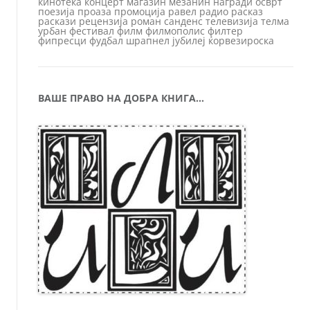
кинотека
концерт
магазин
мезанин
награди
осврт
поезија
проаза
промоција
равел
радио
расказ
раскази
рецензија
роман
санденс
телевизија
телма
урбан
фестивал
филм
филмополис
филтер
фипресци
фудбал
шрапнел
јубилеј
ќорвезироска
ВАШЕ ПРАВО НА ДОБРА КНИГА…