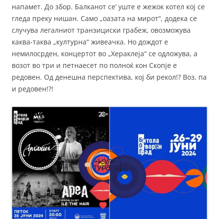
напамет. До збор. Балканот се’ уште е жежок котел кој се
гледа преку нишан. Само „оазата на мирот“, додека се
случува легалниот транзициски грабеж, овозможува
каква-таква „културна“ живеачка. Но дождот е
немилосрден, концертот во „Хераклеја“ се одложува, а
возот во три и петнаесет по полноќ кон Скопје е
редовен. Од денешна перспектива, кој би рекол!? Воз, па
и редовен!?!