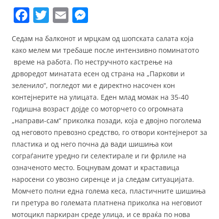
F
T
E
M
a
w
m
e
Седам на балконот и мрцкам од шопската салата која
c
itt
ai
ss
како мелем ми требаше после интензивно поминатото
e
er
l
e
време на работа. По нестручното кастрење на
b
n
дрворедот минатата есен од страна на „Паркови и
зеленило“, погледот ми е директно насочен кон
o
g
контејнерите на улицата. Еден млад момак на 35-40
o
er
годишна возраст дојде со моторчето со огромната
k
„направи-сам“ приколка позади, која е двојно поголема
од неговото превозно средство, го отвори контејнерот за
пластика и од него почна да вади шишиња кои
сограѓаните уредно ги селектирале и ги фрлиле на
означеното место. Боцнувам домат и краставица
наросени со увозно сиренце и ја следам ситуацијата.
Момчето полни една голема кеса, пластичните шишиња
ги претура во големата платнена приколка на неговиот
мотоцикл паркиран среде улица, и се враќа по нова