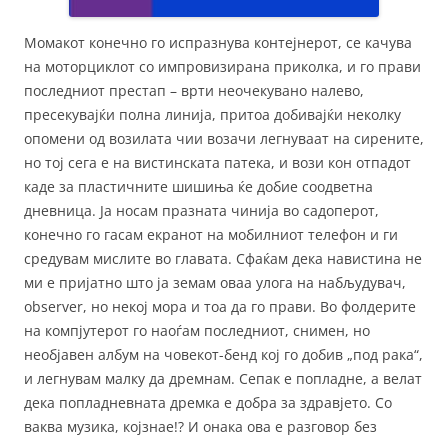
Момакот конечно го испразнува контејнерот, се качува
на моторциклот со импровизирана приколка, и го прави
последниот престап – врти неочекувано налево,
пресекувајќи полна линија, притоа добивајќи неколку
опомени од возилата чии возачи легнуваат на сирените,
но тој сега е на вистинската патека, и вози кон отпадот
каде за пластичните шишиња ќе добие соодветна
дневница. Ја носам празната чинија во садоперот,
конечно го гасам екранот на мобилниот телефон и ги
средувам мислите во главата. Сфаќам дека навистина не
ми е пријатно што ја земам оваа улога на набљудувач,
observer, но некој мора и тоа да го прави. Во фолдерите
на компјутерот го наоѓам последниот, снимен, но
необјавен албум на човекот-бенд кој го добив „под рака“,
и легнувам малку да дремнам. Сепак е попладне, а велат
дека попладневната дремка е добра за здравјето. Со
ваква музика, којзнае!? И онака ова е разговор без