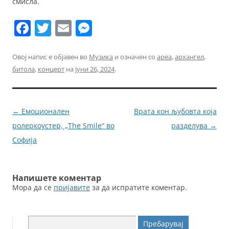
смисла.
F
T
E
M
a
w
m
e
c
itt
ai
ss
Овој напис е објавен во
Музика
и означен со
ареа
,
архангел
,
битола
,
концерт
на
јуни 26, 2024
.
e
er
l
e
b
n
o
g
Навигација
←
Емоционален
Врата кон љубовта која
o
er
за
ролеркоустер, „The Smile“ во
разделува
→
k
написи
Софија
Напишете коментар
Мора да се
пријавите
за да испратите коментар.
Пребарувај