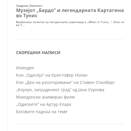
СКОРЕШНИ НАПИСИ
Илинден
Кон „Одисеја“ на Кристофер Нолан
Кон „Ден на разоткривање“ на Стивен Спилберг
„Коулун, заградениот град“ од Јана Узунова
Македонски анимиран филм
„Одисеите“ на Артур Кларк
Боговите паднаа на теме