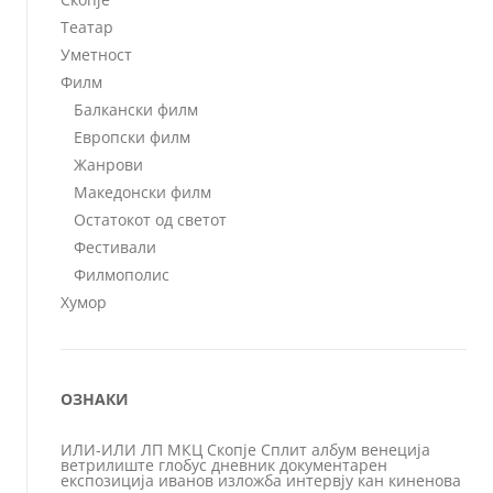
Театар
Уметност
Филм
Балкански филм
Европски филм
Жанрови
Македонски филм
Остатокот од светот
Фестивали
Филмополис
Хумор
ОЗНАКИ
ИЛИ-ИЛИ
ЛП
МКЦ
Скопје
Сплит
албум
венеција
ветрилиште
глобус
дневник
документарен
експозиција
иванов
изложба
интервју
кан
киненова