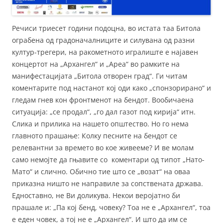
Речиси триесет години подоцна, во истата таа Битола
ограбена од градоначалниците и силувана од разни
култур-трегери, на ракометното игралиште е најавен
концертот на „Архангел“ и „Ареа“ во рамките на
манифестацијата „Битола отворен град“. Ги читам
коментарите под настанот кој оди како „спонзорирано“ и
гледам гнев кон фронтменот на бендот. Вообичаена
ситуација: „се продал“, „го дал газот под кирија“ итн.
Слика и прилика на нашето општество. Но го нема
главното прашање: Колку песните на бендот се
релевантни за времето во кое живееме? И ве молам
само немојте да гњавите со коментари од типот „Нато-
Мато“ и слично. Обично тие што се „возат“ на оваа
приказна ништо не направиле за сопствената држава.
Едноставно, не Ви доликува. Некои веројатно би
прашале и: „Па кој бенд, човеку? Тоа не е „Архангел“, тоа
е еден човек, а тој не е „Архангел“. И што да им се