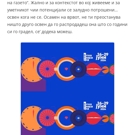
на газето“. Жално и за контекстот во кој живееме и за
уметникот чии потенцијали се залудно потрошени…
освен кога не се. Осамен на врвот, не ти преостанува
ништо друго освен да го распродадеш она што со години
си го градел, се’ додека можеш.