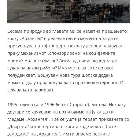
Сосема природно во главата ми се наметна прашањето:
колку „Архангел“ е релевантен во моментов за да се
присуствува на тој концерт, неколку денови најавуван
преку механизмот „спонзорирано“ на социјалните
мрежи? Но, што сум јас? Ангел од повисок ред за да
судам за вакви работи? Има место за сите во овој
полуден свет. Боцнувам нова тура шопска додека
момакот долу продолжува да го празни контејнерот. И
сеќавањата навираат.
1995 година (или 1996 беше? Старост!). Битола. Неколку
другари се качуваме на воз и одиме на југот да ги
гледаме „Архангел“. Тие се’ уште ја тераат приказната со
„Двојката“ и концертираат кога и каде можат. Сите
„смрдиме“ на „Архангел“. Им ги знаеме песните