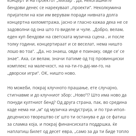
концерт и на проектот „Мизар“. Да, некогашните
бендови денес се нарекуваат „проекти“. Неколкумина
пријатели на кои им верувам поради нивната долга
концертна километража, јасно и гласно кажаа дека не се
задоволни од она што го виделе и чуле. „Добро, велам,
еден куп бендови на светската музичка сцена , и после
толку години, концертираат и се веселат, нема ништо
лошо во тоа“. „Да, но знаеш, овде е поинаку, овде се’ се
знае“. Аха, си велам, значи патиме од тој провинциски
комплекс на малечкост, на на-ти-го-дај-ми-го, на
„дворски игри“. ОК, ништо ново.
Но можеби, покрај клучното прашање, ете случајно,
стигнавме и до клучниот збор: „Ново“!? Што има ново да
понуди култниот бенд? Од друга страна, пак, во средина
каде нема ни „м“ од музичка индустрија, и по три-ипол-
децениско творештво се’ што ти останува е да се фатиш
за сламка која, и покрај финансиската поддршка, ќе
наплатиш билет од десет евра, „само за да ти биде топло