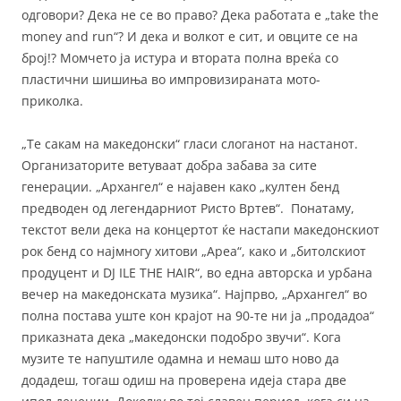
одговори? Дека не се во право? Дека работата е „take the
money and run“? И дека и волкот е сит, и овците се на
број!? Момчето ја истура и втората полна вреќа со
пластични шишиња во импровизираната мото-
приколка.
„Те сакам на македонски“ гласи слоганот на настанот.
Организаторите ветуваат добра забава за сите
генерации. „Архангел“ е најавен како „култен бенд
предводен од легендарниот Ристо Вртев“. Понатаму,
текстот вели дека на концертот ќе настапи македонскиот
рок бенд со најмногу хитови „Ареа“, како и „битолскиот
продуцент и DJ ILE THE HAIR“, во една авторска и урбана
вечер на македонската музика“. Најпрво, „Архангел“ во
полна постава уште кон крајот на 90-те ни ја „продадоа“
приказната дека „македонски подобро звучи“. Кога
музите те напуштиле одамна и немаш што ново да
додадеш, тогаш одиш на проверена идеја стара две