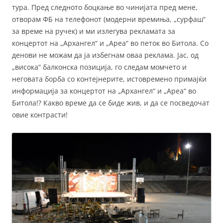
тура. Пред следното боцкање во чинијата пред мене,
отворам ФБ на телефонот (модерни времиња, „сурфаш“
за време на ручек) и ми излегува рекламата за
концертот на „Архангел“ и „Ареа“ во петок во Битола. Со
денови не можам да ја избегнам оваа реклама. Јас, од
„висока“ балконска позиција, го следам момчето и
неговата борба со контејнерите, истовремено примајќи
информација за концертот на „Архангел“ и „Ареа“ во
Битола!? Какво време да се биде жив, и да се посведочат
овие контрасти!