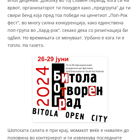
ипол децении. Доколку во тој славен период, кога си на
врвот, организаторот ти понудел како „предгрупа“ да ти
свири бенд која пред тоа победи на ценетиот „Поп-Рок
фест“, во многу силна конкуренција, како единствена
поп-група во „Хард-рок“, секако дека со резигнација би
одбил. Но времињата се менуваат. Урбано е кога ти е
топло. На газето.
Шопската салата е при крај, момакот веќе е навален до
половина во контејнерот и ги извлекува последните