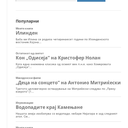
за:
Популарни