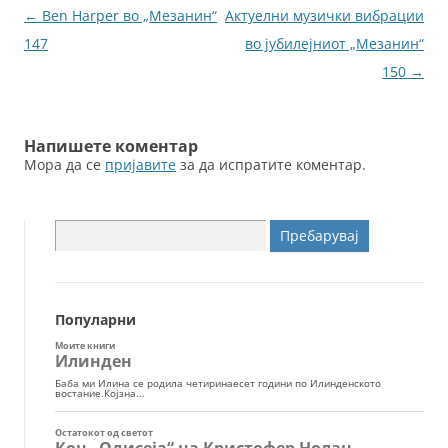
o
g
Навигација
←
Ben Harper во „Мезанин“
Актуелни музички вибрации
o
er
за
147
во јубилејниот „Мезанин“
k
написи
150
→
Напишете коментар
Мора да се
пријавите
за да испратите коментар.
Пребарувај
за:
Популарни