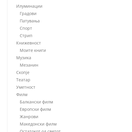
Илуминации
Градови
Патувања
Спорт
Стрип
Книжевност
Моите книги
Музика
Мезанин
Скопје
Театар
Уметност
Филм
Балкански филм
Европски филм
Жанрови
Македонски филм
Остатокот од светот