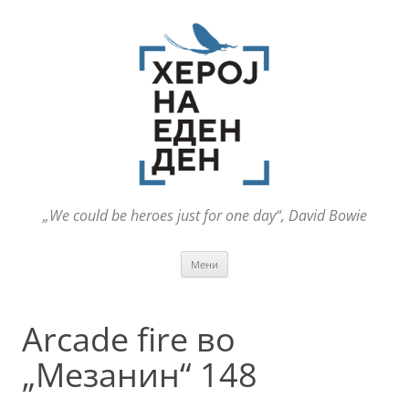
„We could be heroes just for one day“, David Bowie
Оди
Мени
на
содржината
Arcade fire во
„Мезанин“ 148