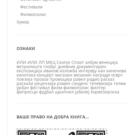
Фестивали
Филмополис
Хумор
ОЗНАКИ
ИЛИ-ИЛИ
ЛП
МКЦ
Скопје
Сплит
албум
венеција
ветрилиште
глобус
дневник
документарен
експозиција
иванов
изложба
интервју
кан
киненова
кинотека
концерт
магазин
мезанин
награди
осврт
поезија
проаза
промоција
равел
радио
расказ
раскази
рецензија
роман
санденс
телевизија
телма
урбан
фестивал
филм
филмополис
филтер
фипресци
фудбал
шрапнел
јубилеј
ќорвезироска
ВАШЕ ПРАВО НА ДОБРА КНИГА…