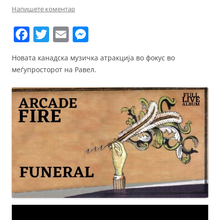
Напишете коментар
F
T
E
M
a
w
m
e
Новата канадска музичка атракција во фокус во
c
itt
ai
ss
меѓупросторот на Равел.
e
er
l
e
b
n
o
g
o
er
k