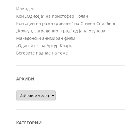
Илинден
Кон „Одисеја“ на Кристофер Нолан
Кон „Ден на разоткривање“ на Стивен Спилберг
„Коулун, заградениот град“ од Јана Узунова
Македонски анимиран филм
„Одисеите“ на Артур Кларк
Боговите паднаа на теме
АРХИВИ
Архиви
КАТЕГОРИИ