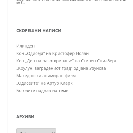
СКОРЕШНИ НАПИСИ
Илинден
Кон „Одисеја“ на Кристофер Нолан
Кон „Ден на разоткривање“ на Стивен Спилберг
„Коулун, заградениот град“ од Јана Узунова
Македонски анимиран филм
„Одисеите“ на Артур Кларк
Боговите паднаа на теме
АРХИВИ
Архиви