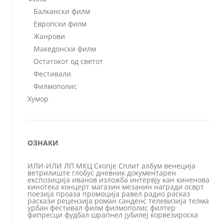
Балкански филм
Европски филм
Жанрови
Македонски филм
Остатокот од светот
Фестивали
Филмополис
Хумор
ОЗНАКИ
ИЛИ-ИЛИ
ЛП
МКЦ
Скопје
Сплит
албум
венеција
ветрилиште
глобус
дневник
документарен
експозиција
иванов
изложба
интервју
кан
киненова
кинотека
концерт
магазин
мезанин
награди
осврт
поезија
проаза
промоција
равел
радио
расказ
раскази
рецензија
роман
санденс
телевизија
телма
урбан
фестивал
филм
филмополис
филтер
фипресци
фудбал
шрапнел
јубилеј
ќорвезироска