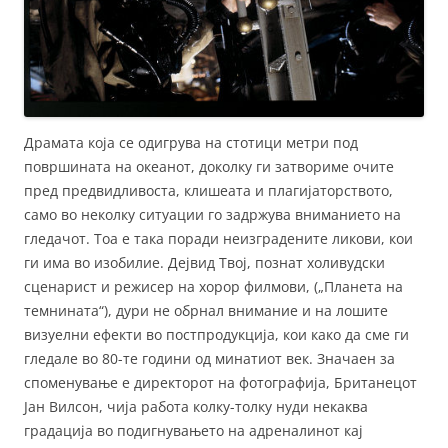
Драмата која се одигрува на стотици метри под
површината на океанот, доколку ги затвориме очите
пред предвидливоста, клишеата и плагијаторството,
само во неколку ситуации го задржува вниманието на
гледачот. Тоа е така поради неизградените ликови, кои
ги има во изобилие. Дејвид Твој, познат холивудски
сценарист и режисер на хорор филмови, („Планета на
темнината“), дури не обрнал внимание и на лошите
визуелни ефекти во постпродукција, кои како да сме ги
гледале во 80-те години од минатиот век. Значаен за
споменување е директорот на фотографија, Британецот
Јан Вилсон, чија работа колку-толку нуди некаква
градација во подигнувањето на адреналинот кај