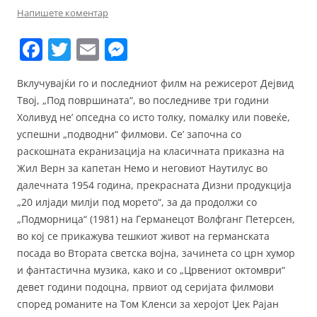
Напишете коментар
F
T
E
M
a
w
m
e
Вклучувајќи го и последниот филм на режисерот Дејвид
c
itt
ai
ss
Твој, „Под површината“, во последниве три години
e
er
l
e
Холивуд не’ опседна со исто толку, помалку или повеќе,
b
n
успешни „подводни“ филмови. Се’ започна со
раскошната екранизација на класичната приказна на
o
g
Жил Верн за капетан Немо и неговиот Наутилус во
o
er
далечната 1954 година, прекрасната Дизни продукција
k
„20 илјади милји под морето“, за да продолжи со
„Подморница“ (1981) на Германецот Волфганг Петерсен,
во кој се прикажува тешкиот живот на германската
посада во Втората светска војна, зачинета со црн хумор
и фантастична музика, како и со „Црвениот октомври“
девет години подоцна, првиот од серијата филмови
според романите на Том Кленси за херојот Џек Рајан