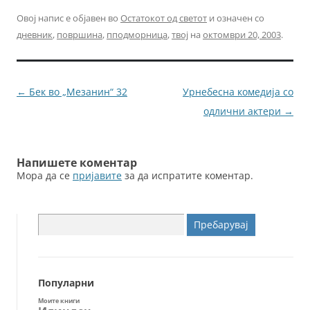
a
w
m
e
c
itt
ai
ss
Овој напис е објавен во
Остатокот од светот
и означен со
дневник
,
површина
,
пподморница
,
твој
на
октомври 20, 2003
.
e
er
l
e
b
n
o
g
Навигација
←
Бек во „Мезанин“ 32
Урнебесна комедија со
o
er
за
одлични актери
→
k
написи
Напишете коментар
Мора да се
пријавите
за да испратите коментар.
Пребарувај
за:
Популарни