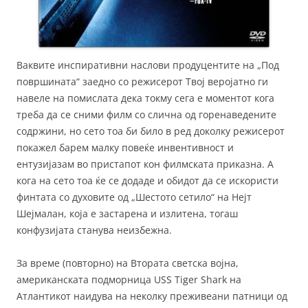
Ваквите инспиративни наслови продуцентите на „Под
површината“ заедно со режисерот Твој веројатно ги
навеле на помислата дека токму сега е моментот кога
треба да се сними филм со слична од горенаведените
содржини, но сето тоа би било в ред доколку режисерот
покажел барем малку повеќе инвентивност и
ентузијазам во пристапот кон филмската приказна. А
кога на сето тоа ќе се додаде и обидот да се искористи
финтата со духовите од „Шестото сетило“ на Нејт
Шејмалан, која е застарена и излитена, тогаш
конфузијата станува неизбежна.
За време (повторно) на Втората светска војна,
американската подморница USS Tiger Shark на
Атлантикот наидува на неколку преживеани патници од