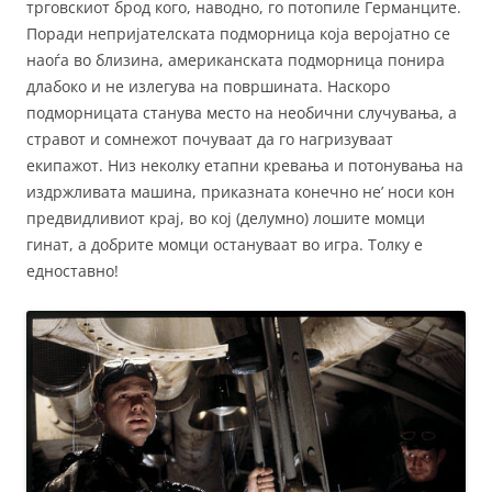
трговскиот брод кого, наводно, го потопиле Германците.
Поради непријателската подморница која веројатно се
наоѓа во близина, американската подморница понира
длабоко и не излегува на површината. Наскоро
подморницата станува место на необични случувања, а
стравот и сомнежот почуваат да го нагризуваат
екипажот. Низ неколку етапни кревања и потонувања на
издржливата машина, приказната конечно не’ носи кон
предвидливиот крај, во кој (делумно) лошите момци
гинат, а добрите момци остануваат во игра. Толку е
едноставно!