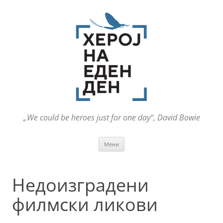
„We could be heroes just for one day“, David Bowie
Оди
Мени
на
содржината
Недоизградени
филмски ликови