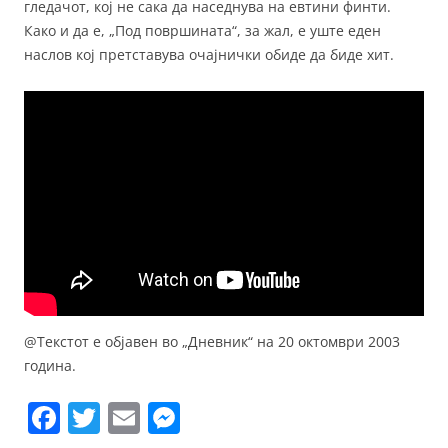
гледачот, кој не сака да наседнува на евтини финти.
Како и да е, „Под површината“, за жал, е уште еден
наслов кој претставува очајнички обиде да биде хит.
@Текстот е објавен во „Дневник“ на 20 октомври 2003
година.
F
T
E
M