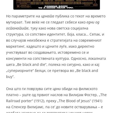
Но параметрите на
црната
публика со текот на времето
мутираат. Тие веќе не се гледаат себеси како
едни од
останатите
, туку како нова светска социјална
структура, со сопствен идентитет, боја, класа… Сепак, и
во случајов неизбежна е стратегијата на современиот
маркетинг, кадешто и црните луѓе, иако директно
учествуваат во создавањето, истовремено се и
консументи на сопствената култура. Односно, локалната
шега „Be black and die“, полека но сигурно, како и кај
„супериорните“ белци, се претвора во „Be black and
buy“.
Она што ги поврзува сите
црни
обиди на филмското
платно – уште од првиот наслов на Вилијам Фостер, „The
Railroad porter“ (1912), преку „The Blood of Jesus“ (1941)
на Спенсер Вилијамс, па се’ до новите остварувања – е
желбата искрено да се портретира црниот човек,