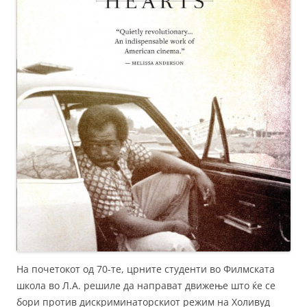
На почетокот од 70-те, црните студенти во Филмската
школа во Л.А. решиле да направат движење што ќе се
бори против дискриминаторскиот режим на Холивуд