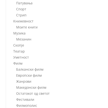
Патувања
Спорт
Стрип
Книжевност
Моите книги
Музика
Мезанин
Скопје
Театар
Уметност
Филм
Балкански филм
Европски филм
Жанрови
Македонски филм
Остатокот од светот
Фестивали
Филмополис