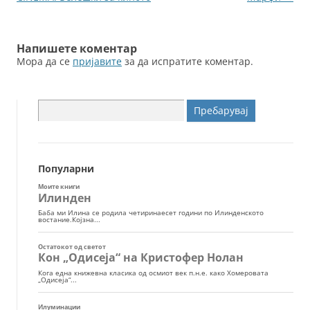
k
написи
Напишете коментар
Мора да се
пријавите
за да испратите коментар.
Пребарувај
за:
Популарни