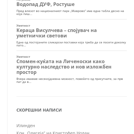
СКОРЕШНИ НАПИСИ
Илинден
Кон „Одисеја“ на Кристофер Нолан