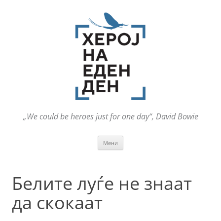
„We could be heroes just for one day“, David Bowie
Оди
Мени
на
содржината
Белите луѓе не знаат
да скокаат