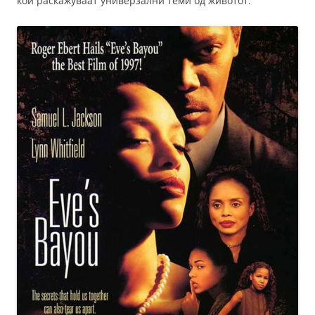
кои раскажуваат универзални теми од животот.