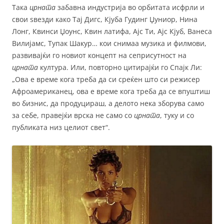
Така
црната
забавна индустрија во орбитата исфрли и
свои ѕвезди како Тај Дигс, Кјуба Гудинг Џуниор, Нина
Лонг, Квинси Џоунс, Квин латифа, Ајс Ти, Ајс Кјуб, Ванеса
Вилијамс, Тупак Шакур… кои снимаа музика и филмови,
развивајќи го новиот концепт на сеприсутност на
црната
култура. Или, повторно цитирајќи го Спајк Ли:
„Ова е време кога треба да си среќен што си режисер
Афроамериканец, ова е време кога треба да се впуштиш
во бизнис, да продуцираш, а делото нека зборува само
за себе, правејќи врска не само со
црната
, туку и со
публиката низ целиот свет“.