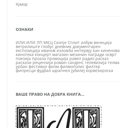
Хумор
ОЗНАКИ
ИЛИ-ИЛИ
ЛП
МКЦ
Скопје
Сплит
албум
венеција
ветрилиште
глобус
дневник
документарен
експозиција
иванов
изложба
интервју
кан
киненова
кинотека
концерт
магазин
мезанин
награди
осврт
поезија
проаза
промоција
равел
радио
расказ
раскази
рецензија
роман
санденс
телевизија
телма
урбан
фестивал
филм
филмополис
филтер
фипресци
фудбал
шрапнел
јубилеј
ќорвезироска
ВАШЕ ПРАВО НА ДОБРА КНИГА…