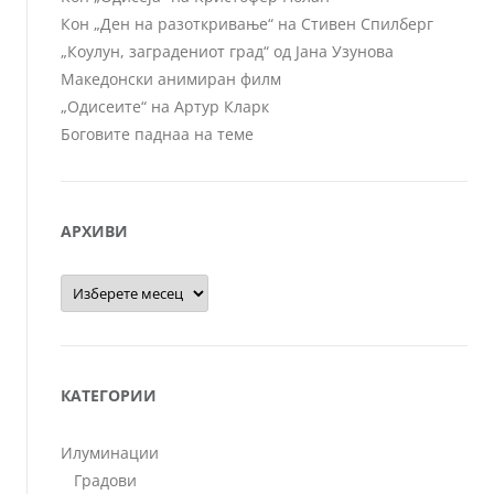
Кон „Ден на разоткривање“ на Стивен Спилберг
„Коулун, заградениот град“ од Јана Узунова
Македонски анимиран филм
„Одисеите“ на Артур Кларк
Боговите паднаа на теме
АРХИВИ
Архиви
КАТЕГОРИИ
Илуминации
Градови