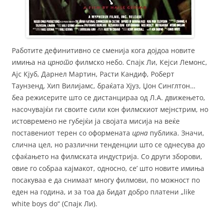
Работите дефинитивно се сменија кога дојдоа новите
имиња на
црното
филмско небо. Спајк Ли, Кејси Лемонс,
Ајс Кјуб, Дарнел Мартин, Расти Кандиф, Роберт
Таунзенд, Хип Вилијамс, браќата Хјуз, Џон Синглтон…
беа режисерите што се дистанцираа од Л.А. движењето,
насочувајќи ги своите сили кон филмскиот мејнстрим, но
истовремено не губејќи ја својата мисија на веќе
поставениот терен со оформената
црна
публика. Значи,
слична цел, но различни тенденции што се однесува до
сфаќањето на филмската индустрија. Со други зборови,
овие го собраа кајмакот, односно, се’ што новите имиња
посакуваа е да снимаат многу филмови, по можност по
еден на година, и за тоа да бидат добро платени „like
white boys do“ (Спајк Ли).