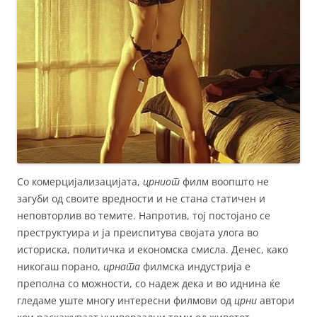
Со комерцијализацијата,
црниот
филм воопшто не
загуби од своите вредности и не стана статичен и
неповторлив во темите. Напротив, тој постојано се
преструктуира и ја преиспитува својата улога во
историска, политичка и економска смисла. Денес, како
никогаш порано,
црната
филмска индустрија е
преполна со можности, со надеж дека и во иднина ќе
гледаме уште многу интересни филмови од
црни
автори