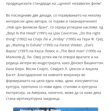
продукциските стандарди на „црниот независен филм“.
Во последниве две декади, со појавувањето на неколку
интересни
црни
автори, се појави и таканаречениот
„Нов црн филмски бран“, со серија успешни наслови: од
„Boyz N the Hood“ (1991) на Џон Синглтон, „Do the right
thing“ (1992) на Спајк Ли и „Friday“ (1995) на Гери Ф. Греј,
до „Waiting to Exhale“ (1995) na Forest Viteker, „Eve’s
Bayou“ (1997) на Кејси Лемос и „The Best man“ (1999) на
Малколм Д. Ли. Овој успех им ги отвори вратите и на
редица актери во индустријата, како Дензел Вашингтон,
Хали Бери, Весли Снајпс, Семјуел Л. Џексон и Анџела
Басет. Благодарение на нивните влијанија во
формирањето на цела една нова,
црна
, консументска
култура, преполна со нови идеи, стилови и културна
експресија, за Америка, конечно, може да се каже дека
стана мултикултурна заедница.