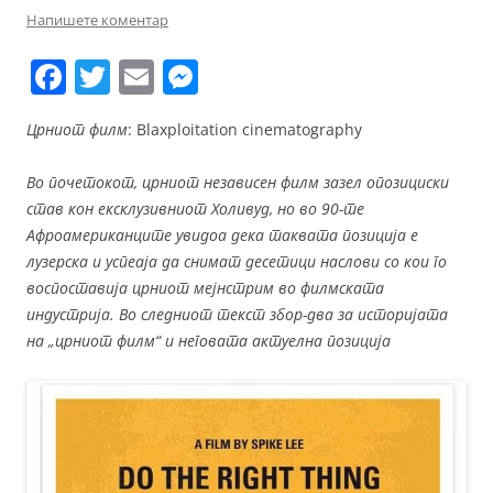
Напишете коментар
F
T
E
M
a
w
m
e
Црниот филм
: Blaxploitation cinematography
c
itt
ai
ss
e
er
l
e
Во почетокот, црниот независен филм зазел опозициски
b
n
став кон ексклузивниот Холивуд, но во 90-те
Афроамериканците увидоа дека таквата позиција е
o
g
лузерска и успеаја да снимат десетици наслови со кои го
o
er
воспоставија црниот мејнстрим во филмската
k
индустрија. Во следниот текст збор-два за историјата
на „црниот филм“ и неговата актуелна позиција