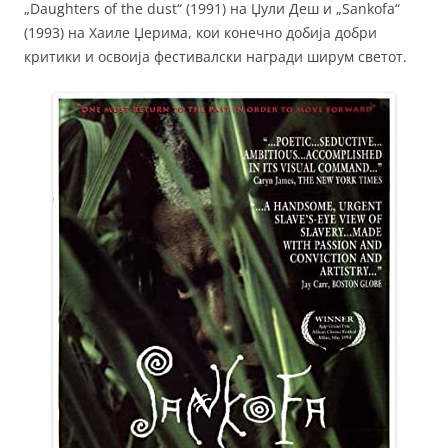
„Daughters of the dust“ (1991) на Џули Деш и „Sankofa“
(1993) на Хаиле Џерима, кои конечно добија добри
критики и освоија фестивалски награди ширум светот.