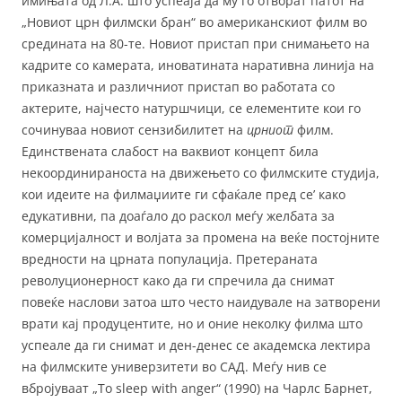
имињата од Л.А. што успеаја да му го отворат патот на
„Новиот црн филмски бран“ во американскиот филм во
средината на 80-те. Новиот пристап при снимањето на
кадрите со камерата, иноватината наративна линија на
приказната и различниот пристап во работата со
актерите, најчесто натуршчици, се елементите кои го
сочинуваа новиот сензибилитет на
црниот
филм.
Единствената слабост на ваквиот концепт била
некоординираноста на движењето со филмските студија,
кои идеите на филмаџиите ги сфаќале пред се’ како
едукативни, па доаѓало до раскол меѓу желбата за
комерцијалност и волјата за промена на веќе постојните
вредности на црната популација. Претераната
револуционерност како да ги спречила да снимат
повеќе наслови затоа што често наидувале на затворени
врати кај продуцентите, но и оние неколку филма што
успеале да ги снимат и ден-денес се академска лектира
на филмските универзитети во САД. Меѓу нив се
вбројуваат „To sleep with anger“ (1990) на Чарлс Барнет,