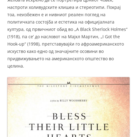
наспроти холивудските клишеа и стереотипи. Покрај
тоа, неизбежен е и нивниот реален поглед на
политичката состојба и естетика на официјалната
култура, од првичниот обид во „A Black Sherlock Holmes“
(1918), па се’ до насловот на Мајкл Мартин, „I Got the
Hook-up“ (1998), претставувајќи го афроамериканското
искуство како едно од значајните осовини во
придвижувањето на американското општество во
целина.