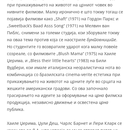
при прикажувањето на животот на црниот човек во
нивните филмови. Малку иронично е што токму тогаш се
појавија филмови како „Shaft“ (1971) на Гордон Паркс и
„Sweetback’s Baad Asss Song“ (1971) на Мелвин ван
Пиблс, снимени за големи студија, кои зборувале токму
на оваа тема против која се наостриле
бунтовниците
.
Но студентите го возвратиле ударот кога малку повеќе
созреале, со филмовите „Blush Mama“ (1975) на Хаиле
Џерима, и „Bless their little hearts“ (1983) на Били
Вудбери, кои имале италијанска неоралистичка нота во
комбинација со бразилската cinema-verite естетика при
прикажувањето на животот на црните луѓе во срцата на
жешките американски градови. Со ова започнало
трасирањето на идеите за оформување на
црна
филмска
продукција, независно движење и освестена
црна
публика.
Хаиле Џерима, Џули Деш, Чарлс Барнет и Лери Кларк се