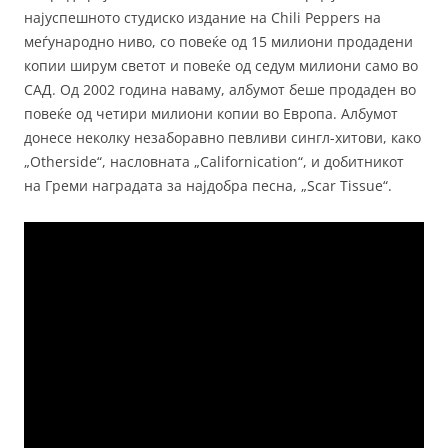
најуспешното студиско издание на Chili Peppers на
меѓународно ниво, со повеќе од 15 милиони продадени
копии ширум светот и повеќе од седум милиони само во
САД. Од 2002 година наваму, албумот беше продаден во
повеќе од четири милиони копии во Европа. Албумот
донесе неколку незаборавно певливи сингл-хитови, како
„Otherside“, насловната „Californication“, и добитникот
на Греми наградата за најдобра песна, „Scar Tissue“.