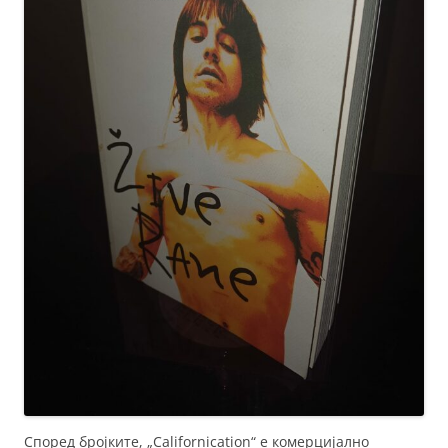
Според бројките, „Californication“ е комерцијално