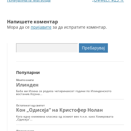
o
er
k
написи
Напишете коментар
Мора да се
пријавите
за да испратите коментар.
Пребарувај
за:
Популарни