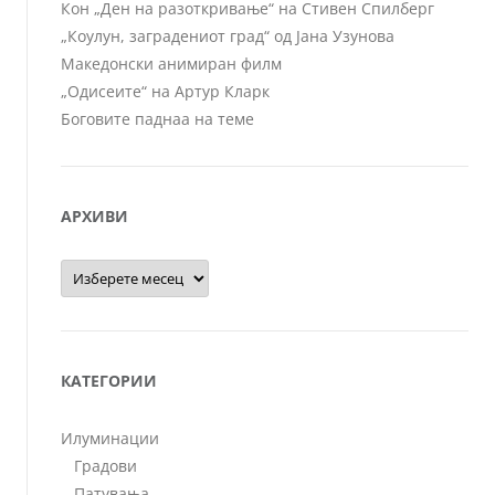
Кон „Ден на разоткривање“ на Стивен Спилберг
„Коулун, заградениот град“ од Јана Узунова
Македонски анимиран филм
„Одисеите“ на Артур Кларк
Боговите паднаа на теме
АРХИВИ
Архиви
КАТЕГОРИИ
Илуминации
Градови
Патувања