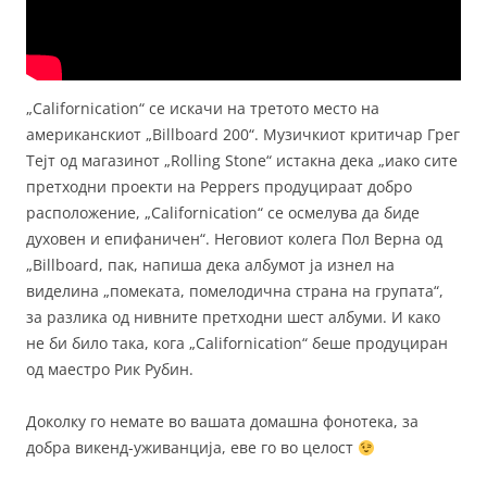
„Californication“ се искачи на третото место на
американскиот „Billboard 200“. Музичкиот критичар Грег
Тејт од магазинот „Rolling Stone“ истакна дека „иако сите
претходни проекти на Peppers продуцираат добро
расположение, „Californication“ се осмелува да биде
духовен и епифаничен“. Неговиот колега Пол Верна од
„Billboard, пак, напиша дека албумот ја изнел на
виделина „помеката, помелодична страна на групата“,
за разлика од нивните претходни шест албуми. И како
не би било така, кога „Californication“ беше продуциран
од маестро Рик Рубин.
Доколку го немате во вашата домашна фонотека, за
добра викенд-уживанција, еве го во целост