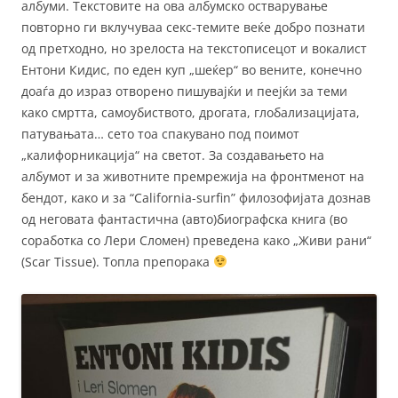
албуми. Текстовите на ова албумско остварување
повторно ги вклучуваа секс-темите веќе добро познати
од претходно, но зрелоста на текстописецот и вокалист
Ентони Кидис, по еден куп „шеќер“ во вените, конечно
доаѓа до израз отворено пишувајќи и пеејќи за теми
како смртта, самоубиството, дрогата, глобализацијата,
патувањата… сето тоа спакувано под поимот
„калифорникација“ на светот. За создавањето на
албумот и за животните премрежија на фронтменот на
бендот, како и за “California-surfin” филозофијата дознав
од неговата фантастична (авто)биографска книга (во
соработка со Лери Сломен) преведена како „Живи рани“
(Scar Tissue). Топла препорака