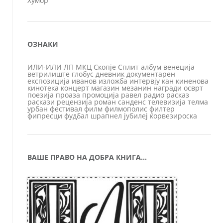
Хумор
ОЗНАКИ
ИЛИ-ИЛИ
ЛП
МКЦ
Скопје
Сплит
албум
венеција
ветрилиште
глобус
дневник
документарен
експозиција
иванов
изложба
интервју
кан
киненова
кинотека
концерт
магазин
мезанин
награди
осврт
поезија
проаза
промоција
равел
радио
расказ
раскази
рецензија
роман
санденс
телевизија
телма
урбан
фестивал
филм
филмополис
филтер
фипресци
фудбал
шрапнел
јубилеј
ќорвезироска
ВАШЕ ПРАВО НА ДОБРА КНИГА…