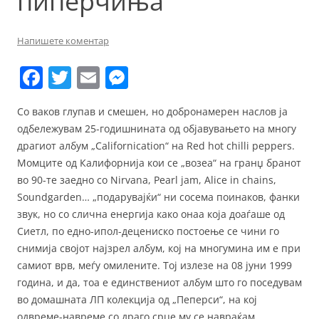
пиперчиња
Напишете коментар
F
T
E
M
a
w
m
e
Со ваков глупав и смешен, но добронамерен наслов ја
c
itt
ai
ss
одбележувам 25-годишнината од објавувањето на многу
e
er
l
e
драгиот албум „Californication“ на Red hot chilli peppers.
b
n
Момците од Калифорнија кои се „возеа“ на гранџ бранот
во 90-те заедно со Nirvana, Pearl jam, Alice in chains,
o
g
Soundgarden… „подарувајќи“ ни сосема поинаков, фанки
o
er
звук, но со слична енергија како онаа која доаѓаше од
k
Сиетл, по едно-ипол-децениско постоење се чини го
снимија својот најзрел албум, кој на многумина им е при
самиот врв, меѓу омилените. Тој излезе на 08 јуни 1999
година, и да, тоа е единствениот албум што го поседувам
во домашната ЛП колекција од „Пеперси“, на кој
одвреме-навреме со драго срце му се навраќам.