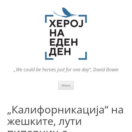
„We could be heroes just for one day“, David Bowie
Оди
Мени
на
содржината
„Калифорникација“ на
жешките, лути