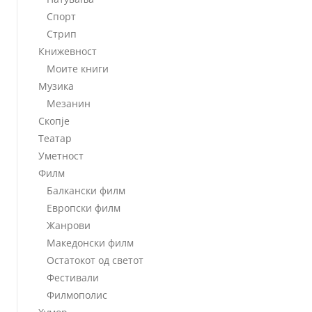
Спорт
Стрип
Книжевност
Моите книги
Музика
Мезанин
Скопје
Театар
Уметност
Филм
Балкански филм
Европски филм
Жанрови
Македонски филм
Остатокот од светот
Фестивали
Филмополис