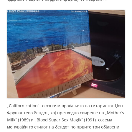
„Californication“ го означи враќањето на гитаристот Џон
Фрушантево бендот, кој претходно свиреше на „Mother’s
Milk“ (1989) и „Blood Sugar Sex Magik“ (1991), сосема
менувајќи го стилот на бендот по првите три објавени