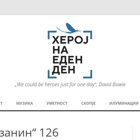
„We could be heroes just for one day“, David Bowie
Оди
на
Т
МУЗИКА
УМЕТНОСТ
СКОПЈЕ
ИЛУМИНАЦИИ
содржината
МЕЗАНИН
СТРИП
ГРА
езанин“ 126
ТЕАТАР
ПАТ