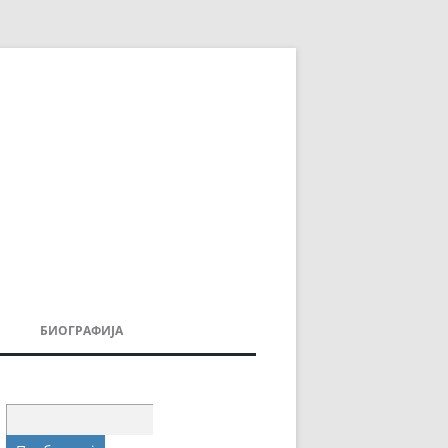
БИОГРАФИЈА
ДОВИ
МОИТЕ КНИГИ
УВАЊА
Пребарувај
за: