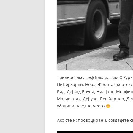
Тиндерстикс, Џеф Бакли, Џим О’Рурк,
ПиЏеј Харви, Нора, Фронтал кортекс
Рид, Дејвид Боуви, Нил Јанг, Морфин
Масив атак, Деј уан, Бен Харпер, Де
убавини на едно место
Ако сте испровоцирани, создадете си