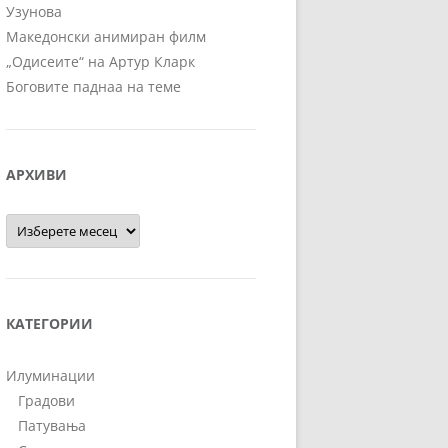
Узунова
Македонски анимиран филм
„Одисеите“ на Артур Кларк
Боговите паднаа на теме
АРХИВИ
Архиви
КАТЕГОРИИ
Илуминации
Градови
Патувања