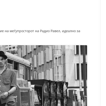
СП
Т
ХУ
ие на меѓупросторот на Радио Равел, идеално за