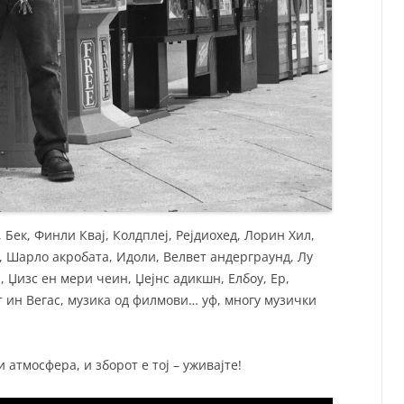
 Бек, Финли Квај, Колдплеј, Рејдиохед, Лорин Хил,
, Шарло акробата, Идоли, Велвет андерграунд, Лу
, Џизс ен мери чеин, Џејнс адикшн, Елбоу, Ер,
т ин Вегас, музика од филмови… уф, многу музички
 атмосфера, и зборот е тој – уживајте!