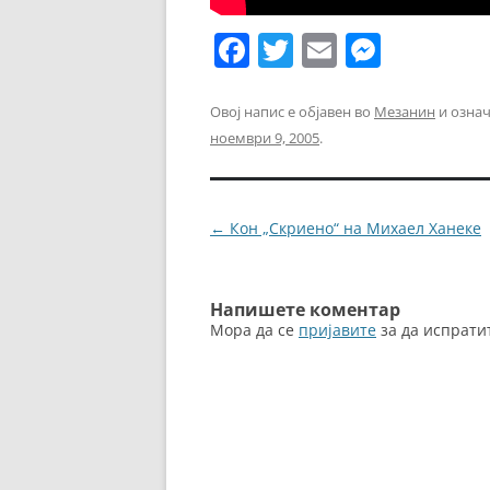
F
T
E
M
a
w
m
e
c
itt
ai
ss
Овој напис е објавен во
Мезанин
и озна
ноември 9, 2005
.
e
er
l
e
b
n
o
g
Навигација
←
Кон „Скриено“ на Михаел Ханеке
o
er
за
k
написи
Напишете коментар
Мора да се
пријавите
за да испрати