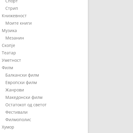
Спорт
Стрип
Книжевност
Моите книги
Музика
Мезанин
Скопје
Театар
Уметност
Филм
Балкански филм
Европски филм
Жанрови
Македонски филм
Остатокот од светот
Фестивали
Филмополис
Хумор