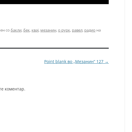
чен со
бакли
,
бек
,
квај
,
мезанин
,
о рурк
,
равел
,
радио
на
Point blank во „Мезанин“ 127
→
те коментар.