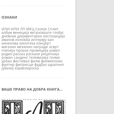
ОЗНАКИ
ИЛИ-ИЛИ
ЛП
МКЦ
Скопје
Сплит
албум
венеција
ветрилиште
глобус
дневник
документарен
експозиција
иванов
изложба
интервју
кан
киненова
кинотека
концерт
магазин
мезанин
награди
осврт
поезија
проаза
промоција
равел
радио
расказ
раскази
рецензија
роман
санденс
телевизија
телма
урбан
фестивал
филм
филмополис
филтер
фипресци
фудбал
шрапнел
јубилеј
ќорвезироска
ВАШЕ ПРАВО НА ДОБРА КНИГА…