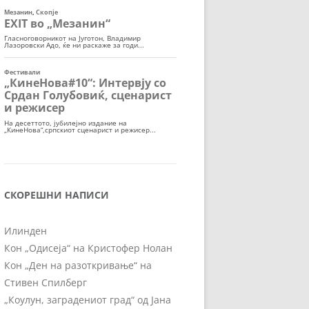
СКОРЕШНИ НАПИСИ
Илинден
Кон „Одисеја“ на Кристофер Нолан
Кон „Ден на разоткривање“ на
Стивен Спилберг
„Коулун, заградениот град“ од Јана