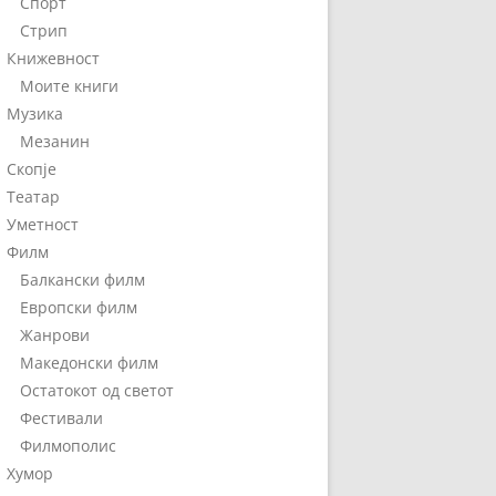
Спорт
Стрип
Книжевност
Моите книги
Музика
Мезанин
Скопје
Театар
Уметност
Филм
Балкански филм
Европски филм
Жанрови
Македонски филм
Остатокот од светот
Фестивали
Филмополис
Хумор