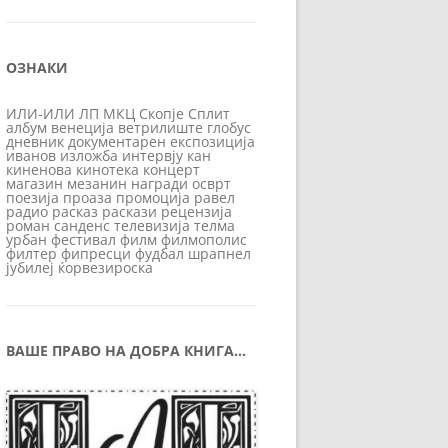
ОЗНАКИ
ИЛИ-ИЛИ
ЛП
МКЦ
Скопје
Сплит
албум
венеција
ветрилиште
глобус
дневник
документарен
експозиција
иванов
изложба
интервју
кан
киненова
кинотека
концерт
магазин
мезанин
награди
осврт
поезија
проаза
промоција
равел
радио
расказ
раскази
рецензија
роман
санденс
телевизија
телма
урбан
фестивал
филм
филмополис
филтер
фипресци
фудбал
шрапнел
јубилеј
ќорвезироска
ВАШЕ ПРАВО НА ДОБРА КНИГА…