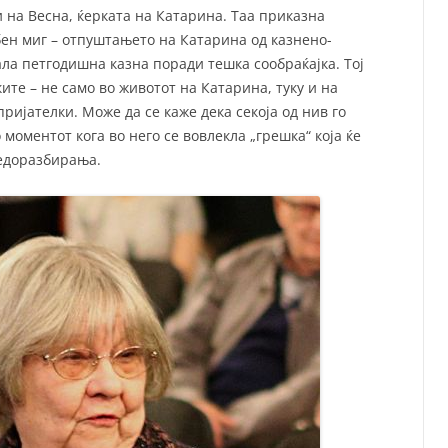
 на Весна, ќерката на Катарина. Таа приказна
бен миг – отпуштањето на Катарина од казнено-
ла петгодишна казна поради тешка сообраќајка. Тој
ите – не само во животот на Катарина, туку и на
пријателки. Може да се каже дека секоја од нив го
 моментот кога во него се вовлекла „грешка“ која ќе
недоразбирања.