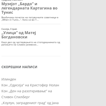
СКОРЕШНИ НАПИСИ
Илинден
Кон „Одисеја“ на Кристофер Нолан
Кон „Ден на разоткривање“ на
Стивен Спилберг
„Коулун, заградениот град“ од Јана