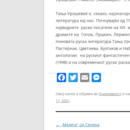
Тања Урошевиќ е, секако, најзнача
литература кај нас. Почнувајќи од 1
највидните руски писатели на XIX и
драмите на Гогољ, Пушкин, Лермонто
поновата руска литература Тања Ур
Пастернак, Цветаева, Булгаков и Наб
антологии: на рускиот фантастичен 
(1998) и на современиот руски расказ
F
T
E
M
a
w
m
e
c
itt
ai
ss
Овој напис е објавен во
Книжевност
и оз
11, 2021
.
e
er
l
e
b
n
o
g
Навигација
←
„Медеја“ од Сенека