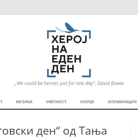
„We could be heroes just for one day“, David Bowie
Оди
на
Т
МУЗИКА
УМЕТНОСТ
СКОПЈЕ
ИЛУМИНАЦИИ
содржината
МЕЗАНИН
СТРИП
ГРА
товски ден“ од Тања
ТЕАТАР
ПАТ