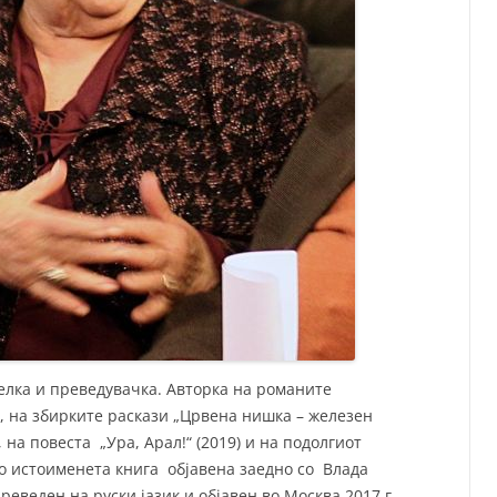
елка и преведувачка. Авторка на романите
), на збирките раскази „Црвена нишка – железен
, на повеста „Ура, Арал!“ (2019) и на подолгиот
во истоименета книга објавена заедно со Влада
еведен на руски јазик и објавен во Москва 2017 г.