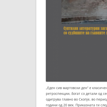
„Еден сив мартовски ден“ е класич
ретроспекции, богат со детали од се
одигрува главно во Скопје, во период
години од 20 век. Приказната ги сл