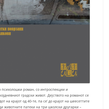
ен психолошки роман, со интроспекции и
којдневниот градски живот. Дејството на романот се
от на крајот од 40-те, па се’ до крајот на шеесеттите
еди животните патеки на три школски другарки –