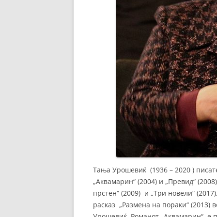
Тања Урошевиќ (1936 – 2020 ) писат
„Аквамарин“ (2004) и „Превид“ (2008
прстен“ (2009) и „Три новели“ (2017)
расказ „Размена на пораки“ (2013) 
Урошевиќ. Романот „Аквамарин“ е пр