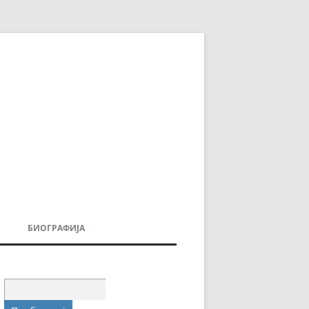
БИОГРАФИЈА
ДОВИ
МОИТЕ КНИГИ
УВАЊА
Пребарувај
за: