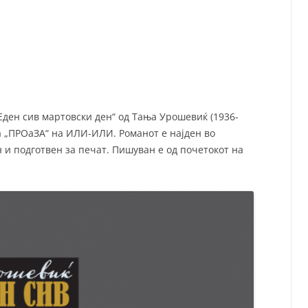
СП
Т
ХУ
Еден сив мартовски ден“ од Тања Урошевиќ (1936-
та „ПРОаЗА“ на ИЛИ-ИЛИ. Романот е најден во
 и подготвен за печат. Пишуван е од почетокот на