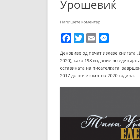
Урошевиќ
ЕВРОПСКИ ФИЛМ
ОСТАТОКОТ ОД СВЕТО
Напишете коментар
ЖАНРОВИ
F
T
E
M
ФЕСТИВАЛИ
a
w
m
e
Деновиве од печат излезе книгата „
ФИЛМОПОЛИС
c
itt
ai
ss
2020), како 198 издание во едиција
e
er
l
e
оставината на писателката, завршен
b
n
2017 до почетокот на 2020 година.
o
g
o
er
k