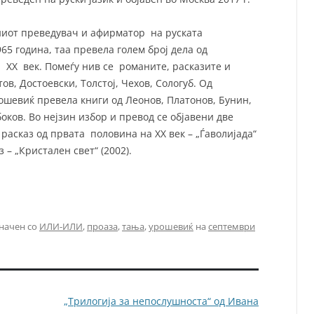
јниот преведувач и афирматор на руската
965 година, таа превела голем број дела од
 XX век. Помеѓу нив се романите, расказите и
в, Достоевски, Толстој, Чехов, Сологуб. Од
ошевиќ превела книги од Леонов, Платонов, Бунин,
оков. Во нејзин избор и превод се објавени две
расказ од првата половина на XX век – „Ѓаволијада“
 – „Кристален свет“ (2002).
начен со
ИЛИ-ИЛИ
,
проаза
,
тања
,
урошевиќ
на
септември
„Трилогија за непослушноста“ од Ивана