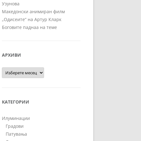
Узунова
Македонски анимиран филм
„Одисеите“ на Артур Кларк
Боговите паднаа на теме
АРХИВИ
Архиви
КАТЕГОРИИ
Илуминации
Градови
Патувања