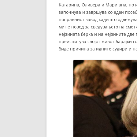
Катарина, Оливера и Маријана, но и
започнува и завршува со еден посе
поправниот завод кадешто одлежува
миг е повод за сведувањето на сметк
нејзината ќерка и на нејзините две 
преиспитува својот живот барајќи го
биде причина за идните судири и 