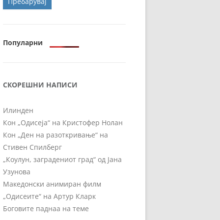
ОРТ
МОР
Популарни
СКОРЕШНИ НАПИСИ
Илинден
Кон „Одисеја“ на Кристофер Нолан
Кон „Ден на разоткривање“ на
Стивен Спилберг
„Коулун, заградениот град“ од Јана
Узунова
Македонски анимиран филм
„Одисеите“ на Артур Кларк
Боговите паднаа на теме