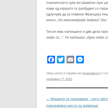
планинската куќа во Шамони при шт
кома од којашто се разбудил со пара
одлучува да ја помине Франција пеш
книга „
По непознатите патеки“ (Sur l
Тесон има напишано и две дела про
лето со…“.
Ги напишал „
Едно лето со
F
T
E
M
a
w
m
e
c
itt
ai
ss
Овој напис е објавен во
Книжевност
и оз
ноември 17, 2023
.
e
er
l
e
b
n
o
g
Навигација
←
Машина за пишување – кога свето
o
er
за
покнижевно место за живеење