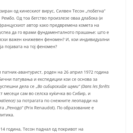
зиран од кинескиот вирус, Силвен Тесон „побегна“
 Рембо. Од тоа бегство произлезе оваа длабока (и
 францускиот автор како предвремена комета на
успеа да го врами фундаменталното прашање: што е
риски важен книжевен феномен? И, кои индивидуални
ија појавата на тој феномен?
 патник-авантурист, роден на 26 април 1972 година
обични патувања и експедиции кои се основа за
јуспешни дела се „
Во сибирските шуми“ (Dans les forêts
ст месеци сам во селска куќичка во Сибир, и
atience)
за потрагата по снежните леопарди на
та „Ренодо“ (Prix Renaudot). По образование е
олитика.
014 година, Тесон паднал од покривот на