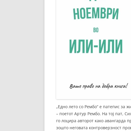
„Едно лето со Рембо“ е патепис за ж
– поетот Артур Рембо. На тој пат, С
го лоцира авторот како авангарда п
зошто неговата контроверзност про