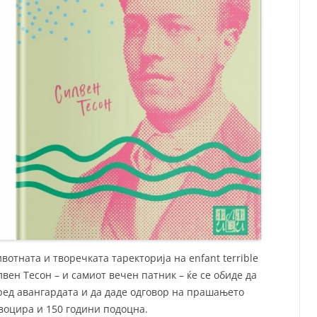
ивотната и творечката таректорија на еnfant terrible
илвен Тесон – и самиот вечен патник – ќе се обиде да
ред авангардата и да даде одговор на прашањето
воцира и 150 години подоцна.