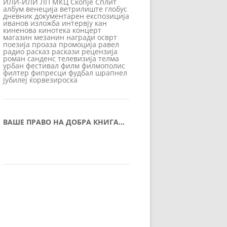
ИЛИ-ИЛИ
ЛП
МКЦ
Скопје
Сплит
албум
венеција
ветрилиште
глобус
дневник
документарен
експозиција
иванов
изложба
интервју
кан
киненова
кинотека
концерт
магазин
мезанин
награди
осврт
поезија
проаза
промоција
равел
радио
расказ
раскази
рецензија
роман
санденс
телевизија
телма
урбан
фестивал
филм
филмополис
филтер
фипресци
фудбал
шрапнел
јубилеј
ќорвезироска
ВАШЕ ПРАВО НА ДОБРА КНИГА…