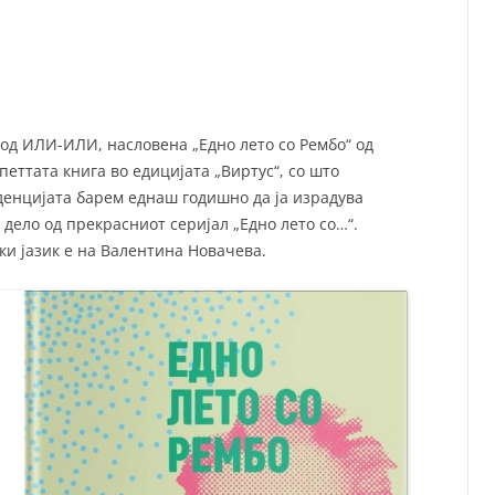
СП
Т
ХУ
 од ИЛИ-ИЛИ, насловена „Едно лето со Рембо“ од
петтата книга во едицијата „Виртус“, со што
денцијата барем еднаш годишно да ја израдува
 дело од прекрасниот серијал „Едно лето со…“.
ки јазик е на Валентина Новачева.