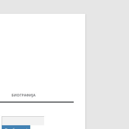
БИОГРАФИЈА
ДОВИ
МОИТЕ КНИГИ
УВАЊА
Пребарувај
за: