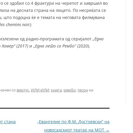
о се здобил со 4 фрактури на черепот и завршил во
лиза на десната страна на лицето. По несреќата се
, што подоцна ќе е темата на неговата филмувана
es chemins noir)
.
излезени од радио-програмата од серијалот
„Едно
 Хомер“ (2017)
и „
Едно лето со Рембо“ (
2020)
.
начен со
виртус
,
ИЛИ-ИЛИ
,
книга
,
рембо
,
тесон
на
т стана
„Евангелие по Ф.М. Достоевски“ на
новосадскиот театар на МОТ
→