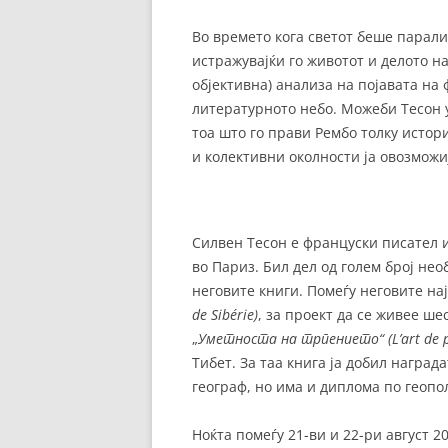
Во времето кога светот беше парали
истражувајќи го животот и делото на
објективна) анализа на појавата на
литературното небо. Можеби Тесон 
тоа што го прави Рембо толку исто
и колективни околности ја овозмож
Силвен Тесон е француски писател и
во Париз. Бил дел од голем број не
неговите книги. Помеѓу неговите на
de Sibérie)
, за проект да се живее ше
„
Уметноста на трпението“ (L’art de p
Тибет. За таа книга ја добил награда
географ, но има и диплома по геоп
Ноќта помеѓу 21-ви и 22-ри август 2