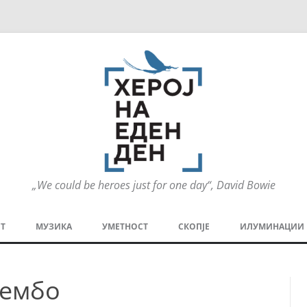
„We could be heroes just for one day“, David Bowie
Оди
на
Т
МУЗИКА
УМЕТНОСТ
СКОПЈЕ
ИЛУМИНАЦИИ
содржината
МЕЗАНИН
СТРИП
ГРА
Рембо
ТЕАТАР
ПАТ