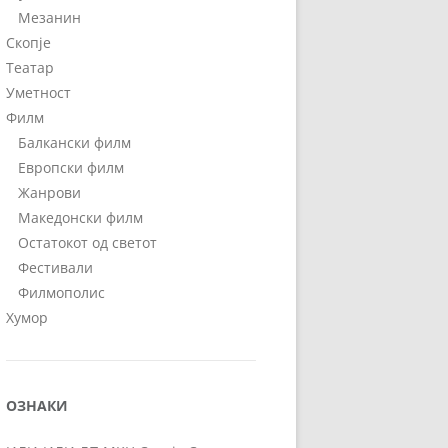
Мезанин
Скопје
Театар
Уметност
Филм
Балкански филм
Европски филм
Жанрови
Македонски филм
Остатокот од светот
Фестивали
Филмополис
Хумор
ОЗНАКИ