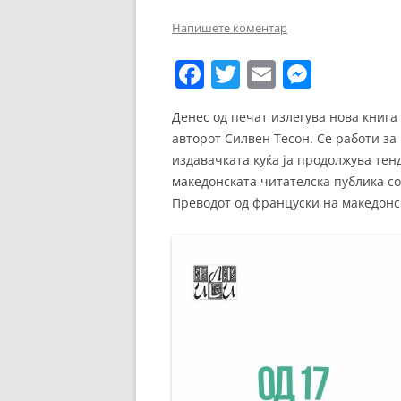
ЕВРОПСКИ ФИЛМ
Напишете коментар
ОСТАТОКОТ ОД СВЕТО
F
T
E
M
ЖАНРОВИ
a
w
m
e
Денес од печат излегува нова книга
ФЕСТИВАЛИ
c
itt
ai
ss
авторот Силвен Тесон. Се работи за 
e
er
l
e
ФИЛМОПОЛИС
издавачката куќа ја продолжува тен
b
n
македонската читателска публика со
Преводот од француски на македонс
o
g
o
er
k