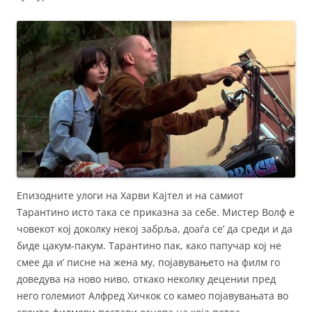
Епизодните улоги на Харви Кајтел и на самиот
Тарантино исто така се приказна за себе. Мистер Волф е
човекот кој доколку некој забрља, доаѓа се’ да среди и да
биде цакум-пакум. Тарантино пак, како папучар кој не
смее да и’ писне на жена му, појавувањето на филм го
доведува на ново ниво, откако неколку децении пред
него големиот Алфред Хичкок со камео појавувањата во