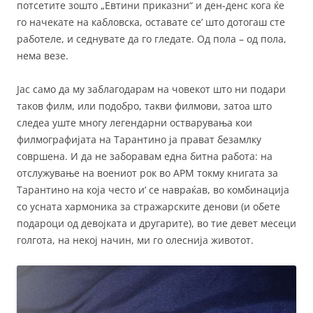
потсетите зошто „Евтини приказни“ и ден-денс кога ќе
го начекате на кабловска, оставате се’ што дотогаш сте
работеле, и седнувате да го гледате. Од пола – од пола,
нема везе.
Јас само да му заблагодарам на човекот што ни подари
таков филм, или подобро, такви филмови, затоа што
следеа уште многу легендарни остварувања кои
филмографијата на Тарантино ја прават безамлку
совршена. И да не заборавам една битна работа: на
отслужување на воениот рок во АРМ токму книгата за
Тарантино на која често и’ се навраќав, во комбинација
со усната хармоника за стражарските денови (и обете
подароци од девојката и другарите), во тие девет месеци
голгота, на некој начин, ми го олеснија животот.