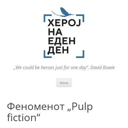
„We could be heroes just for one day“, David Bowie
Оди
Мени
на
содржината
Феноменот „Pulp
fiction“