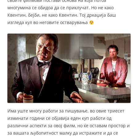
своите филмови постави основа на која потоа
многумина се обидоа да се приклучат. Но не како
Квентин, бејби, не како Квентин. Тој дркаџија баш
изгледа кул во неговите остварувања
Има уште многу работи за пишување, во овие триесет
изминати години се објавија еден куп работи од
различни аспекти за овој филм, но ќе оставам простор и
за вашата љубопитност малку да истражите и да се