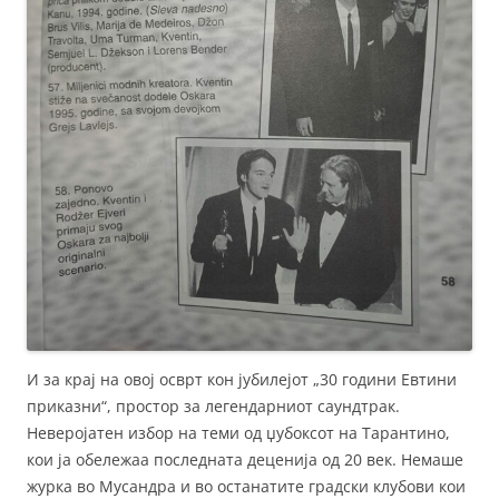
И за крај на овој осврт кон јубилејот „30 години Евтини
приказни“, простор за легендарниот саундтрак.
Неверојатен избор на теми од џубоксот на Тарантино,
кои ја обележаа последната деценија од 20 век. Немаше
журка во Мусандра и во останатите градски клубови кои