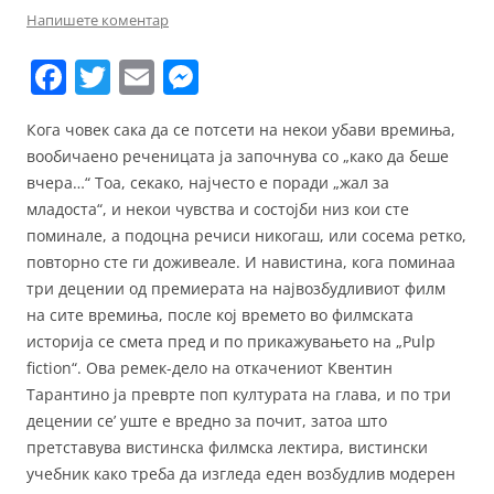
Напишете коментар
F
T
E
M
a
w
m
e
Кога човек сака да се потсети на некои убави времиња,
c
itt
ai
ss
вообичаено реченицата ја започнува со „како да беше
e
er
l
e
вчера…“ Тоа, секако, најчесто е поради „жал за
b
n
младоста“, и некои чувства и состојби низ кои сте
поминале, а подоцна речиси никогаш, или сосема ретко,
o
g
повторно сте ги доживеале. И навистина, кога поминаа
o
er
три децении од премиерата на нaјвозбудливиот филм
k
на сите времиња, после кој времето во филмската
историја се смета пред и по прикажувањето на „Pulp
fiction“. Ова ремек-дело на откачениот Квентин
Тарантино ја преврте поп културата на глава, и по три
децении се’ уште е вредно за почит, затоа што
претставува вистинска филмска лектира, вистински
учебник како треба да изгледа еден возбудлив модерен