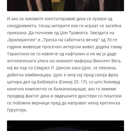
И ако за ликовите констатиравме дека се лузери од
секојдневието, тогаш актерите кои ги играат се засебна
приказна. Да почнеме од Џон Траволта. Ѕвездата на
„Брилијантин“ и „Треска на саботната вечер“ од 70-те
години живееше просечен актерски живот додека токму
Тарантино не го извлече од нафталин и не му ја даде
антологиската улога на нежниот мафијаш Винсент Вега,
кој во пар со Семјуел Л. Џексон како Џулс, се пеколна,
добитна комбинација. Џулс е оној кој пред секоја фрка
цитира дел од Библијата (Езекиј 25: 17), со што Холивуд
конечно комплетно се балканизираше, ако го земеме
предвид фактот дека и овдешните дунстери со пиштоли
се побожни верници пред да направат некој кретенска
ѓурултија.