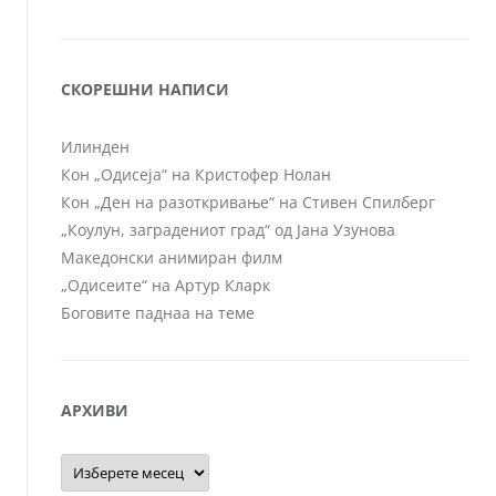
СКОРЕШНИ НАПИСИ
Илинден
Кон „Одисеја“ на Кристофер Нолан
Кон „Ден на разоткривање“ на Стивен Спилберг
„Коулун, заградениот град“ од Јана Узунова
Македонски анимиран филм
„Одисеите“ на Артур Кларк
Боговите паднаа на теме
АРХИВИ
Архиви