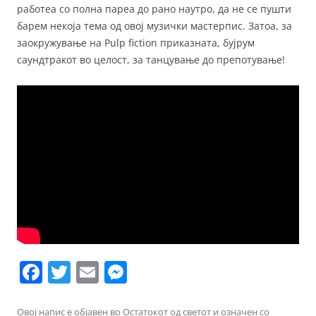
работеа со полна пареа до рано наутро, да не се пушти
барем некоја тема од овој музички мастерпис. Затоа, за
заокружување на Pulp fiction приказната, бујрум
саундтракот во целост, за танцување до препотување!
F
T
E
M
a
w
m
e
Овој напис е објавен во
Остатокот од светот
и означен со