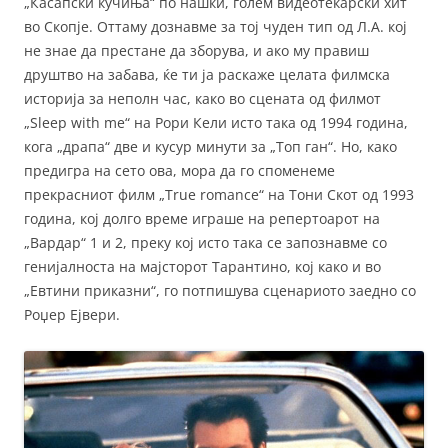
„Касапски кучиња“ по нашки, голем видеотекарски хит
во Скопје. Оттаму дознавме за тој чуден тип од Л.А. кој
не знае да престане да зборува, и ако му правиш
друштво на забава, ќе ти ја раскаже целата филмска
историја за неполн час, како во сцената од филмот
„Sleep with me“ на Рори Кели исто така од 1994 година,
кога „драпа“ две и кусур минути за „Топ ган“. Но, како
предигра на сето ова, мора да го споменеме
прекрасниот филм „True romance“ на Тони Скот од 1993
година, кој долго време играше на репертоарот на
„Вардар“ 1 и 2, преку кој исто така се запознавме со
генијалноста на мајсторот Тарантино, кој како и во
„Евтини приказни“, го потпишува сценариото заедно со
Роџер Ејвери.