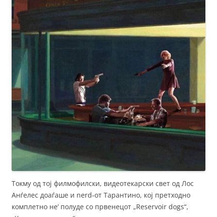
Токму од тој филмофилски, видеотекарски свет од Лос
Анѓелес доаѓаше и nerd-от Тарантино, кој претходно
комплетно не’ полуде со првенецот „Reservoir dogs“,