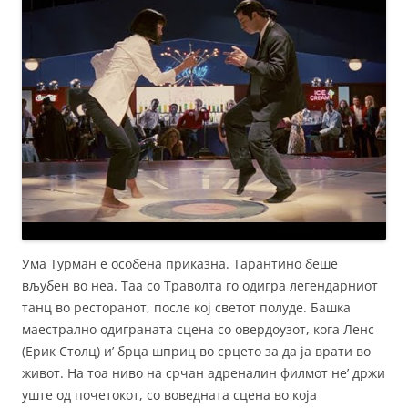
Ума Турман е особена приказна. Тарантино беше
вљубен во неа. Таа со Траволта го одигра легендарниот
танц во ресторанот, после кој светот полуде. Башка
маестрално одиграната сцена со овердоузот, кога Ленс
(Ерик Столц) и’ брца шприц во срцето за да ја врати во
живот. На тоа ниво на срчан адреналин филмот не’ држи
уште од почетокот, со воведната сцена во која