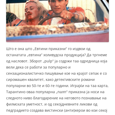
Што е она што „Евтини приказни“ го издвои од
останатата „евтина“ холивудска продукција? Да тргнеме
од насловот. Зборот „pulp“ ја содржи таа одредница која
вели дека се работи за популарно и
сензационалистичко пишување кое на крајот сепак е со
сиромашен квалитет, како детективските романи
популарни во 50-те и 60-те години. Играјќи на таа карта,
Тарантино оваа популарна „палп“ приказна ја носи на
следното ниво благодарение на неговото познавање на
филмската уметност, и од секојдневните ликови од
педградието создава вистински (анти)херои во кои секој