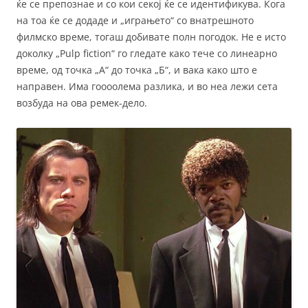
ќе се препознае и со кои секој ќе се идентификува. Кога
на тоа ќе се додаде и „играњето“ со внатрешното
филмско време, тогаш добивате полн погодок. Не е исто
доколку „Pulp fiction“ го гледате како тече со линеарно
време, од точка „А“ до точка „Б“, и вака како што е
направен. Има гоооолема разлика, и во неа лежи сета
возбуда на ова ремек-дело.