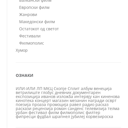
Балкански филм
Европски филм
Жанрови
Македонски филм
Остатокот од светот
Фестивали
Филмополис
Хумор
ОЗНАКИ
ИЛИ-ИЛИ
ЛП
МКЦ
Скопје
Сплит
албум
венеција
ветрилиште
глобус
дневник
документарен
експозиција
иванов
изложба
интервју
кан
киненова
кинотека
концерт
магазин
мезанин
награди
осврт
поезија
проаза
промоција
равел
радио
расказ
раскази
рецензија
роман
санденс
телевизија
телма
урбан
фестивал
филм
филмополис
филтер
фипресци
фудбал
шрапнел
јубилеј
ќорвезироска