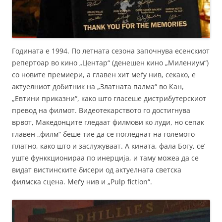
Годината е 1994. По летната сезона започнува есенскиот
репертоар во кино „Центар“ (денешен кино „Милениум“)
со новите премиери, а главен хит меѓу нив, секако, е
актуелниот добитник на „Златната палма“ во Кан,
„Евтини приказни“, како што гласеше дистрибутерскиот
превод на филмот. Видеотекарството го достигнува
врвот, Македонците гледаат филмови ко луди, но сепак
главен „филм“ беше тие да се погледнат на големото
платно, како што и заслужуваат. А кината, фала Богу, се’
уште функкционираа по инерција, и таму можеа да се
видат вистинските бисери од актуелната светска
филмска сцена. Меѓу нив и „Pulp fiction“.