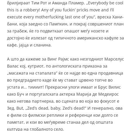
брилјираат Тим Рот и Аманда Пламер. „Everybody be cool
this is a robbery! Any of you fuckin’ pricks move and I’ll
execute every motherfucking last one of you“, вреска Хани-
бани, која заедно со Пампкин, и покрај совршениот план
за грабеж, ќе го подвиткаат опашот меѓу нозете и
достојно ќе излезат од типичното американско кафуле за
кафе, јајца и сланина.
А што да кажеме за Винг Рајмс како незгодниот Марселус
Валас кој, кутриот, по антологиската приказна за
„масажата на стапалата“ ќе се најде во една продавница
во предградието каде ќе му стават црвено топче во
устата и… тиииит! Прекрасни улоги имаат и Брус Вилис
како Буч и португалската актерка Марија де Медеирос
како негова партнерка, во сцената во која во фокусот е
Зед. But, „Zed’s dead, baby, Zed’s dead!“ И генерално, ова
е филм со филмски реплики и референци кои долго се
паметат, и кои во меѓувреме станаа дел од општата
култура на глобалното село.