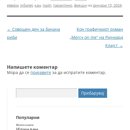
c
itt
ai
ss
ејвери
,
јубилеј
,
кан
,
палп
,
тарантино
,
фикшн
на
јануари 15, 2024
.
e
er
l
e
b
n
o
g
Навигација
←
Совршен ден за банана
Кон графичкиот роман
o
er
за
риби
„Mercy on me“ на Рајнхард
k
написи
Клајст
→
Напишете коментар
Мора да се
пријавите
за да испратите коментар.
Пребарувај
за:
Популарни